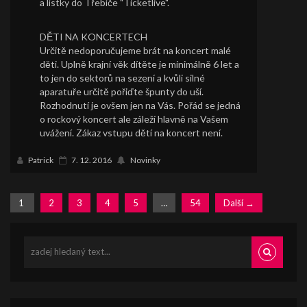
a lístky do Třebíče "Ticketlive".
DĚTI NA KONCERTECH
Určitě nedoporučujeme brát na koncert malé
děti. Uplně krajní věk dítěte je minimálně 6 let a
to jen do sektorů na sezení a kvůli silné
aparatuře určitě pořiďte špunty do uší.
Rozhodnutí je ovšem jen na Vás. Pořád se jedná
o rockový koncert ale záleží hlavně na Vašem
uvážení. Zákaz vstupu dětí na koncert není.
Patrick
7. 12. 2016
Novinky
(current)
1
2
3
4
5
…
54
Další →