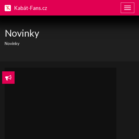
Kabát-Fans.cz
Zobraz
naviga
Novinky
Novinky