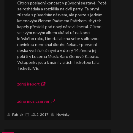
Citron poslední koncert v původní sestavě. Poté
se rozhádala a rozdělila na dvě party. Ta první
zůstala s původním názvem, ale pouze s jedním
kmenovým členem Radimem Pařízkem, zbytek
kapely přesídlil pod nový název Limetal. Citron
se svým novým albem ukázal už na konci
loňského roku, Limetal ale na sebe s albovou
novinkou nenechal dlouho čekat. Eponymní
deska vychází už nyní a v úterý 14. února jej
pokřtí v Lucerna Music Baru členové Kabátu.
Vstupenky jsou k mání v sítích Ticketportal a
TicketLIVE.
zdroj ireport
zdroj musicserver
Patrick
13. 2. 2017
Novinky