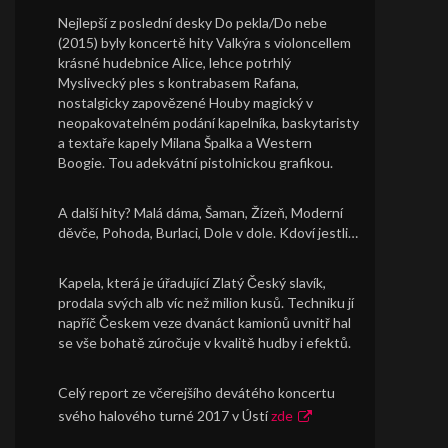
Nejlepší z poslední desky Do pekla/Do nebe
(2015) byly koncertě hity Valkýra s violoncellem
krásné hudebnice Alice, lehce potrhlý
Myslivecký ples s kontrabasem Rafana,
nostalgicky zapovězené Houby magický v
neopakovatelném podání kapelníka, baskytaristy
a textaře kapely Milana Špalka a Western
Boogie. Tou adekvátní pistolnickou grafikou.
A další hity? Malá dáma, Šaman, Žízeň, Moderní
děvče, Pohoda, Burlaci, Dole v dole. Kdoví jestli…
Kapela, která je úřadující Zlatý Český slavík,
prodala svých alb víc než milion kusů. Techniku jí
napříč Českem veze dvanáct kamionů uvnitř hal
se vše bohatě zúročuje v kvalitě hudby i efektů.
Celý report ze včerejšího devátého koncertu
svého halového turné 2017 v Ústí
zde