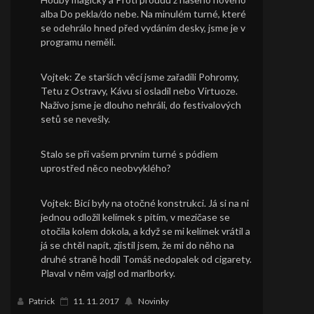
alba Do pekla/do nebe. Na minulém turné, které
se odehrálo hned před vydáním desky, jsme je v
programu neměli.
Vojtek: Ze starších věcí jsme zařadili Pohromy,
Tetu z Ostravy, Kávu si osladil nebo Virtuoze.
Naživo jsme je dlouho nehráli, do festivalových
setů se nevešly.
Stalo se při vašem prvním turné s pódiem
uprostřed něco neobvyklého?
Vojtek: Bicí byly na otočné konstrukci. Já si na ni
jednou odložil kelímek s pitím, v mezičase se
otočila kolem dokola, a když se mi kelímek vrátil a
já se chtěl napít, zjistil jsem, že mi do něho na
druhé straně hodil Tomáš nedopalek od cigarety.
Plaval v něm vajgl od marlborky.
Patrick
11. 11. 2017
Novinky