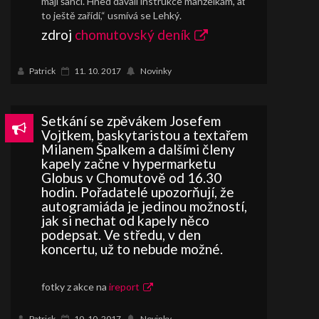
mají šanci. Hned dávali instrukce manželkám, ať
to ještě zařídí,“ usmívá se Lehký.
zdroj
chomutovský deník
Patrick
11. 10. 2017
Novinky
Setkání se zpěvákem Josefem
Vojtkem, baskytaristou a textařem
Milanem Špalkem a dalšími členy
kapely začne v hypermarketu
Globus v Chomutově od 16.30
hodin. Pořadatelé upozorňují, že
autogramiáda je jedinou možností,
jak si nechat od kapely něco
podepsat. Ve středu, v den
koncertu, už to nebude možné.
fotky z akce na
ireport
Patrick
10. 10. 2017
Novinky