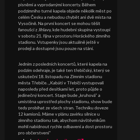
písněmi a vyprodanými koncerty. Během
podzimního turné kapela objede několik měst po
celém Česku a nebudou chybět ani dvě místa na
Vysočině. Na první koncert se mohou těšit
fanoušci z Jihlavy, kde hudební skupina vystoupí
v sobotu 21. října v prostoru Horáckého zimního
stadionu. Vstupenky jsou aktuálně ještě v
prodeji a dostupné jsou pouze na stání.
Jedním z posledních koncertů, které kapela na
podzim odehraje, je také ten třebíčský, který se
uskuteční 18. listopadu na Zimním stadionu
města Třebíče. „Kabáti v Třebíči vystupovali
naposledy před desítkami let, proto půjde o
jedinečný koncert. Stage bude „kruhová“ a
umístěna uprostřed plochy stadionu, show bude
tedy probíhat ze všech stran. Techniku doveze
12 kamionů. Máme v plánu zavírku silnice u
zimního stadionu tak, abychom návštěvníkům
mohli nabídnout rychle odbavení a dost prostoru
pro občerstvení“