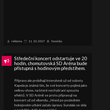
reklama
11. 10. 2017
Novinky
Středeční koncert odstartuje ve 20
hodin, chomutovská SD Aréna bude
přístupná s hodinovým předstihem.
Přípravy ale probíhají intenzivně už od soboty.
Kapela je známá tím, že své koncerty pojímá jako
velkou show, na které nechybí ani spousta
efektů. V SD Aréně se proto připravují na
koncert už od víkendu. „Hned po posledním
hokejovém utkání začaly úpravy. Sundala se skla
a proběhly další demontáže“