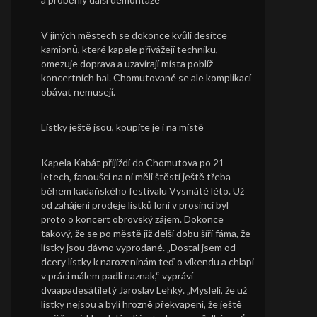
V jiných městech se dokonce kvůli desítce
kamionů, které kapele přivážejí techniku,
omezuje doprava a uzavírají místa poblíž
koncertních hal. Chomutované se ale komplikací
obávat nemusejí.
Lístky ještě jsou, koupíte je i na místě
Kapela Kabát přijíždí do Chomutova po 21
letech, fanoušci na ni měli štěstí ještě třeba
během kadaňského festivalu Vysmáté léto. Už
od zahájení prodeje lístků loni v prosinci byl
proto o koncert obrovský zájem. Dokonce
takový, že se po městě již delší dobu šíří fáma, že
lístky jsou dávno vyprodané. „Dostal jsem od
dcery lístky k narozeninám teď o víkendu a chlapi
v práci málem padli naznak,“ vypráví
dvaapadesátiletý Jaroslav Lehký. „Mysleli, že už
lístky nejsou a byli hrozně překvapení, že ještě