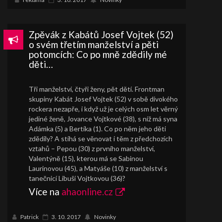
Zpěvák z Kabátů Josef Vojtek (52)
o svém třetím manželství a pěti
potomcích: Co po mně zdědily mé
děti…
Tři manželství, čtyři ženy, pět dětí. Frontman
skupiny Kabát Josef Vojtek (52) v sobě divokého
rockera nezapře, i když už je celých osm let věrný
jediné ženě, Jovance Vojtkové (38), s níž má syna
Adámka (5) a Bertíka (1). Co po něm jeho děti
zdědily? A stíhá se věnovat i těm z předchozích
vztahů – Pepou (30) z prvního manželství,
Valentýně (15), kterou má se Sabinou
Laurinovou (45), a Matyáše (10) z manželství s
tanečnicí Libuší Vojtkovou (36)?
Více na
ahaonline.cz
Patrick
3. 10. 2017
Novinky