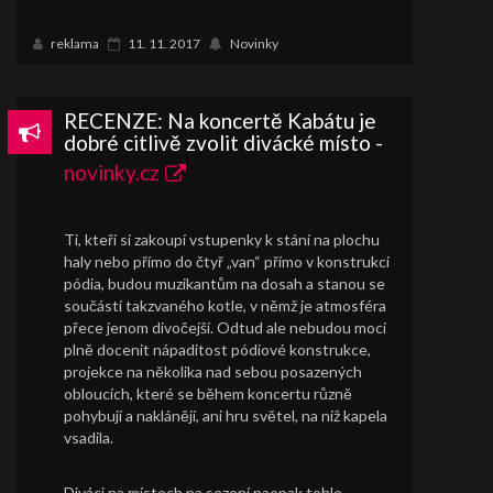
reklama
11. 11. 2017
Novinky
RECENZE: Na koncertě Kabátu je
dobré citlivě zvolit divácké místo -
novinky.cz
Ti, kteří si zakoupí vstupenky k stání na plochu
haly nebo přímo do čtyř „van“ přímo v konstrukci
pódia, budou muzikantům na dosah a stanou se
součástí takzvaného kotle, v němž je atmosféra
přece jenom divočejší. Odtud ale nebudou moci
plně docenit nápaditost pódiové konstrukce,
projekce na několika nad sebou posazených
obloucích, které se během koncertu různě
pohybují a naklánějí, ani hru světel, na niž kapela
vsadila.
Diváci na místech na sezení naopak tohle