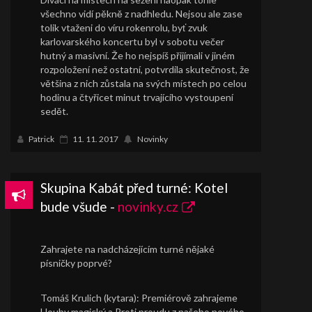
všechno vidí pěkně z nadhledu. Nejsou ale zase
tolik vtaženi do víru rokenrolu, byť zvuk
karlovarského koncertu byl v sobotu večer
hutný a masivní. Že ho nejspíš přijímali v jiném
rozpoložení než ostatní, potvrdila skutečnost, že
většina z nich zůstala na svých místech po celou
hodinu a čtyřicet minut trvajícího vystoupení
sedět.
Patrick
11. 11. 2017
Novinky
Skupina Kabát před turné: Kotel
bude všude -
novinky.cz
Zahrajete na nadcházejícím turné nějaké
písničky poprvé?
Tomáš Krulich (kytara): Premiérově zahrajeme
Houby magický a Proti proudu z našeho nového