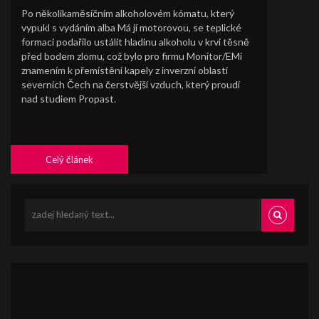
Po několikaměsíčním alkoholovém kómatu, který
vypukl s vydáním alba Má jí motorovou, se teplické
formaci podařilo ustálit hladinu alkoholu v krvi těsně
před bodem zlomu, což bylo pro firmu Monitor/EMi
znamením k přemístění kapely z inverzní oblasti
severních Čech na čerstvější vzduch, který proudí
nad studiem Propast.
Celý článek