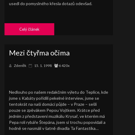
usedl do pomyslného křesla dotazů odevšad.
Celý článek
Mezi čtyřma očima
Zdeněk
15. 1. 1998
6 420x
Nedlouho po našem redakčním výletu do Teplice, kde
jsme s Kabáty pořídili pekelné interview, jsme se
tentokrát na naší domácí půjde – v Praze – sešli
pouze se zpěvákem Pepou Vojtkem. Krátce před
jedním z představení muzikálu Krysař, ve kterém má
Pepa roli rybáře Štepána, jsem si trochu popovídali a
hodně se nasmáli v šatně divadla Ta Fantastika…