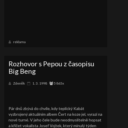
reklama
Rozhovor s Pepou z časopisu
Big Beng
Zdeněk
1. 3. 1998
5 865x
Pár dnů zbývá do chvíle, kdy teplický Kabát
vyzbrojený aktuálním albem Čert na koze jel, vyrazí na
nové turné. V jeho čele bude neodmyslitelně hopsat
a křičet vokalista Josef Vojtek, který minulý týden