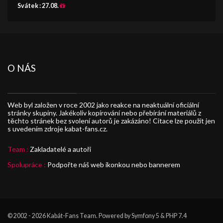
Svátek :
27.08.
O NÁS
Web byl založen v roce 2002 jako reakce na neaktuální oficiální
stránky skupiny. Jakékoliv kopírování nebo přebírání materiálů z
těchto stránek bez svolení autorů je zakázáno! Citace lze použít jen
s uvedením zdroje kabat-fans.cz.
Team :
Zakladatelé a autoři
Spolupráce :
Podpořte náš web ikonkou nebo bannerem
© 2002 - 2026
Kabát-Fans Team
. Powered by Symfony 5 & PHP 7.4