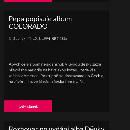
Pepa popisuje album
COLORADO
Zdeněk
15. 8. 1994
7 485x
Abych celé album nějak shrnul. V úvodu desky zazní
překrásné melodie na havajskou kytaru, teda vše
začíná v Americe. Postupně se dostáváme do Čech a
na závěr se ozve klasická česká tancovačka.
Celý článek
Rozhovor po vydání alba Děvky