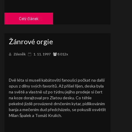
Celý článek
Žánrové orgie
Zdeněk
1. 11. 1997
8 012x
Dvě léta si museli kabátovští fanoušci počkat na další
opus z dílny svých favoritů. Až přišel říjen, deska byla
na světě a vlastně už po týdnu jejího prodeje si čert
na koze dorajtoval pro Zlatou desku. Co téhle
pekelné jízdě provázené drnčením kytar, pidlikováním
banja a mečením dud předcházelo, se pokusili osvětlit
Milan Špalek a Tomáš Krulich.