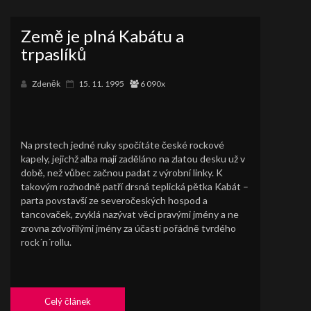
Země je plná Kabátu a
trpaslíků
Zdeněk
15. 11. 1995
6 090x
Na prstech jedné ruky spočítáte české rockové
kapely, jejichž alba mají zaděláno na zlatou desku už v
době, než vůbec začnou padat z výrobní linky. K
takovým rozhodně patří drsná teplická pětka Kabát –
parta povstavší ze severočeských hospod a
tancovaček, zvyklá nazývat věci pravými jmény a ne
zrovna zdvořilými jmény za účasti pořádně tvrdého
rock´n´rollu.
Celý článek