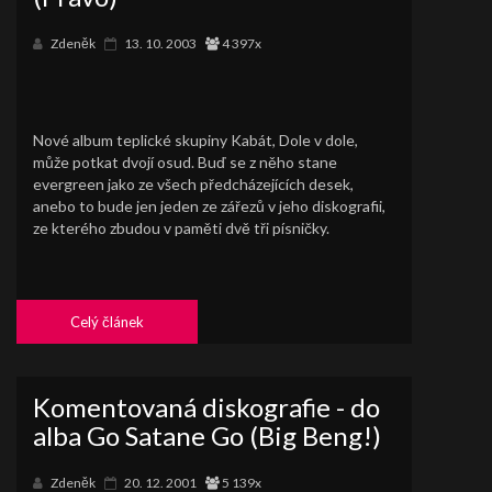
Zdeněk
13. 10. 2003
4 397x
Nové album teplické skupiny Kabát, Dole v dole,
může potkat dvojí osud. Buď se z něho stane
evergreen jako ze všech předcházejících desek,
anebo to bude jen jeden ze zářezů v jeho diskografii,
ze kterého zbudou v paměti dvě tři písničky.
Celý článek
Komentovaná diskografie - do
alba Go Satane Go (Big Beng!)
Zdeněk
20. 12. 2001
5 139x