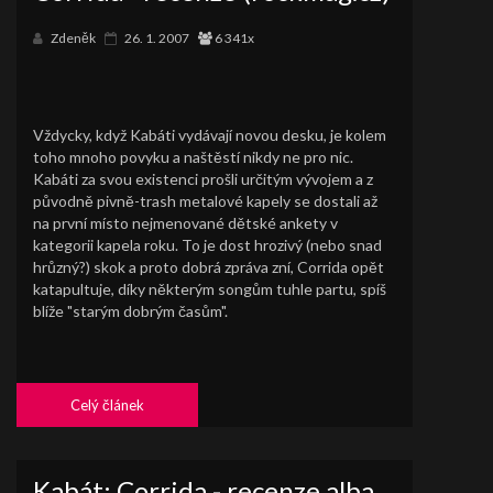
Zdeněk
26. 1. 2007
6 341x
Vždycky, když Kabáti vydávají novou desku, je kolem
toho mnoho povyku a naštěstí nikdy ne pro nic.
Kabáti za svou existenci prošli určitým vývojem a z
původně pivně-trash metalové kapely se dostali až
na první místo nejmenované dětské ankety v
kategorii kapela roku. To je dost hrozivý (nebo snad
hrůzný?) skok a proto dobrá zpráva zní, Corrida opět
katapultuje, díky některým songům tuhle partu, spíš
blíže "starým dobrým časům".
Celý článek
Kabát: Corrida - recenze alba