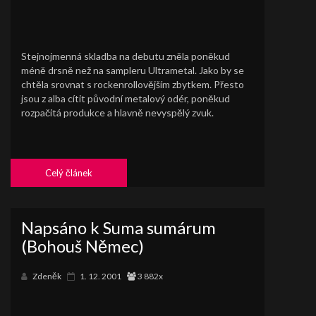
Stejnojmenná skladba na debutu zněla poněkud
méně drsně než na sampleru Ultrametal. Jako by se
chtěla srovnat s rockenrollovějším zbytkem. Přesto
jsou z alba cítit původní metalový odér, poněkud
rozpačitá produkce a hlavně nevyspělý zvuk.
Celý článek
Napsáno k Suma sumárum
(Bohouš Němec)
Zdeněk
1. 12. 2001
3 882x