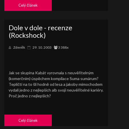
Celý článek
Dole v dole - recenze
(Rockshock)
Zdeněk
29. 10. 2003
3 388x
Jak se skupina Kabát vyrovnala s neuvěřitelným
(komerčním) úspěchem kompilace Suma sumárum?
Tepličtí na to šli hodně od lesa a jakoby mimochodem
vydali jedno z nejlepších alb svojí neuvěřitelné kariéry.
Proč jedno z nejlepších?
Celý článek