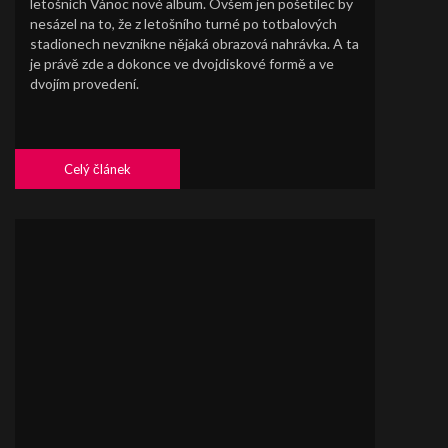
letošních Vánoc nové album. Ovšem jen pošetilec by
nesázel na to, že z letošního turné po totbalových
stadionech nevznikne nějaká obrazová nahrávka. A ta
je právě zde a dokonce ve dvojdiskové formě a ve
dvojím provedení.
Celý článek