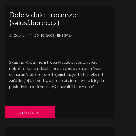
Dole v dole - recenze
(salusj.borec.cz)
Zdeněk
29. 10. 2003
3 396x
Skupinu Kabát není třeba dlouze představovat,
neboť to za ně udělalo jejich výběrové album "Suma
sumárum", kde neleznete jejich největší hitovky od
začátku jejich tvorby, a proto přejdu rovnou k jejich
poslednímu počinu, který nazvali "Dole v dole".
Celý článek