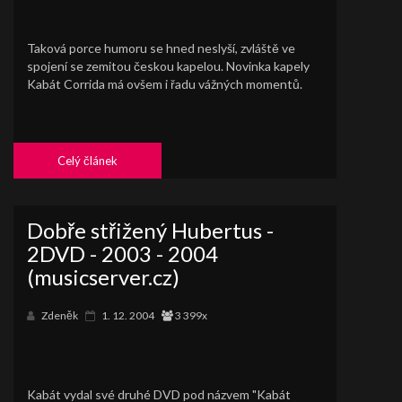
Taková porce humoru se hned neslyší, zvláště ve
spojení se zemitou českou kapelou. Novinka kapely
Kabát Corrida má ovšem i řadu vážných momentů.
Celý článek
Dobře střižený Hubertus -
2DVD - 2003 - 2004
(musicserver.cz)
Zdeněk
1. 12. 2004
3 399x
Kabát vydal své druhé DVD pod názvem "Kabát