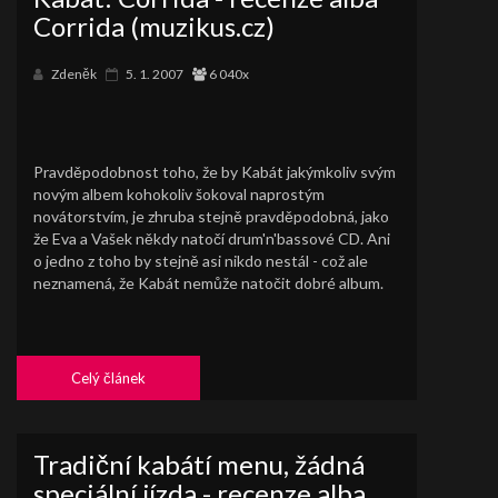
Corrida (muzikus.cz)
Zdeněk
5. 1. 2007
6 040x
Pravděpodobnost toho, že by Kabát jakýmkoliv svým
novým albem kohokoliv šokoval naprostým
novátorstvím, je zhruba stejně pravděpodobná, jako
že Eva a Vašek někdy natočí drum'n'bassové CD. Ani
o jedno z toho by stejně asi nikdo nestál - což ale
neznamená, že Kabát nemůže natočit dobré album.
Celý článek
Tradiční kabátí menu, žádná
speciální jízda - recenze alba