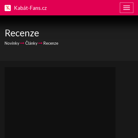
Kabát-Fans.cz
Zobraz
naviga
Recenze
Novinky
Články
Recenze