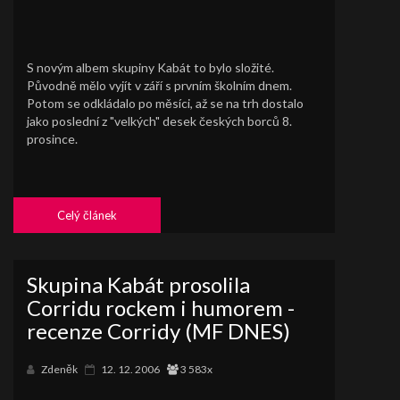
S novým albem skupiny Kabát to bylo složité.
Původně mělo vyjít v září s prvním školním dnem.
Potom se odkládalo po měsíci, až se na trh dostalo
jako poslední z "velkých" desek českých borců 8.
prosince.
Celý článek
Skupina Kabát prosolila
Corridu rockem i humorem -
recenze Corridy (MF DNES)
Zdeněk
12. 12. 2006
3 583x