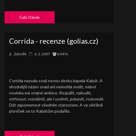
Celý článek
Corrida - recenze (golias.cz)
Zdeněk
6. 2. 2007
6 047x
Corrida nazvala svoji novou desku kapela Kabát. A
vhodnější název snad ani nemohla zvolit, neboť
novinka má stejné ambice. Rozpálit, nabudit,
strhnout, rozvášnit, ale i uvolnit, pobavit, rozesmát.
Dát zapomenout všedním starostem. A ve většině
písniček se to Kabátům podařilo.