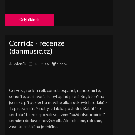
Celý článek
Corrida - recenze
(danmusic.cz)
Zdeněk
4. 3. 2007
5 456x
Cerveza, rock`n`roll, corrida espanol, nandej mi to,
senorito, porfavor". To byl úplně první rým, kterému
jsem se při poslechu nového alba rockových rodáků z
Teplic zasmál. A nebyl zdaleka poslední. Kabáti se
tentokrát o rok zpozdili ve svém "každodvouročním"
termínu dodávek nových alb. Ale rok sem, rok tam,
zase to zmákli na jedničku.