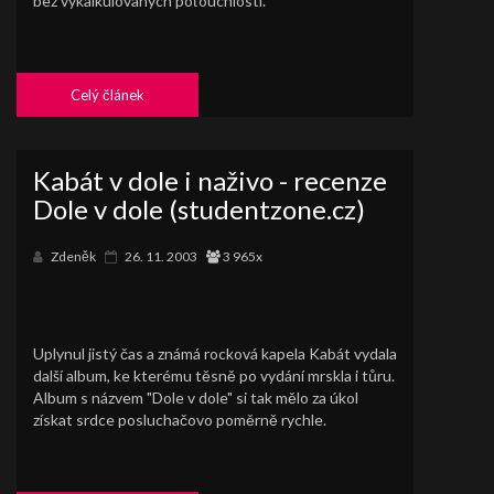
bez vykalkulovaných poťouchlostí.
Celý článek
Kabát v dole i naživo - recenze
Dole v dole (studentzone.cz)
Zdeněk
26. 11. 2003
3 965x
Uplynul jistý čas a známá rocková kapela Kabát vydala
další album, ke kterému těsně po vydání mrskla i tůru.
Album s názvem "Dole v dole" si tak mělo za úkol
získat srdce posluchačovo poměrně rychle.