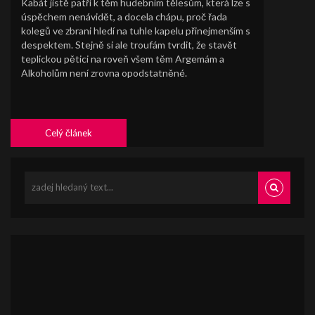
Kabát jistě patří k těm hudebním tělesům, která lze s
úspěchem nenávidět, a docela chápu, proč řada
kolegů ve zbrani hledí na tuhle kapelu přinejmenším s
despektem. Stejně si ale troufám tvrdit, že stavět
teplickou pětici na roveň všem těm Argemám a
Alkoholům není zrovna opodstatněné.
Celý článek