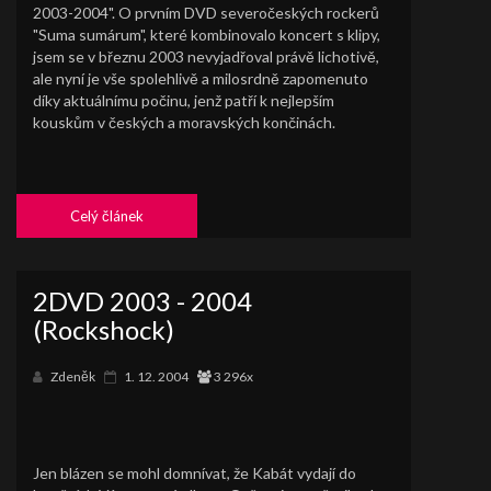
2003-2004". O prvním DVD severočeských rockerů
"Suma sumárum", které kombinovalo koncert s klipy,
jsem se v březnu 2003 nevyjadřoval právě lichotivě,
ale nyní je vše spolehlivě a milosrdně zapomenuto
díky aktuálnímu počinu, jenž patří k nejlepším
kouskům v českých a moravských končinách.
Celý článek
2DVD 2003 - 2004
(Rockshock)
Zdeněk
1. 12. 2004
3 296x
Jen blázen se mohl domnívat, že Kabát vydají do