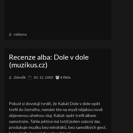
reklama
Recenze alba: Dole v dole
(muzikus.cz)
Zdeněk
30. 12. 2003
4 980x
Pokud si dovoluji tvrdit, že Kabát Dole v dole opět
trefil do černého, nemám tím na mysli nějakou nově
objevenou uhelnou sluj. Kabát opět trefil albem
samotným. Tahle pětice má totiž jeden vzácný dar,
produkuje muziku bez mindráků, bez samolibých gest,