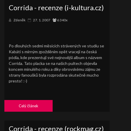
Corrida - recenze (i-kultura.cz)
Zdeněk
27. 1. 2007
6 340x
Po dlouhých sedmi měsících strávených ve studiu se
Kabáti s mírným zpožděním opět vracejí na česká
pódia, kde prezentují své nejnovější album s názvem
Corrida. Tato placka se na našich pultech objevila
koncem minulého roku a díky obrovskému zájmu ze
strany fanoušků byla rozprodána skutečně mucho
presto! :-)
Celý článek
Corrida - recenze (rockmag.cz)