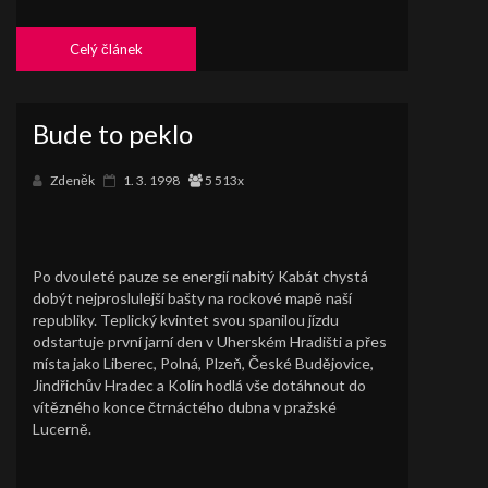
Celý článek
Bude to peklo
Zdeněk
1. 3. 1998
5 513x
Po dvouleté pauze se energií nabitý Kabát chystá
dobýt nejproslulejší bašty na rockové mapě naší
republiky. Teplický kvintet svou spanilou jízdu
odstartuje první jarní den v Uherském Hradišti a přes
místa jako Liberec, Polná, Plzeň, České Budějovice,
Jindřichův Hradec a Kolín hodlá vše dotáhnout do
vítězného konce čtrnáctého dubna v pražské
Lucerně.