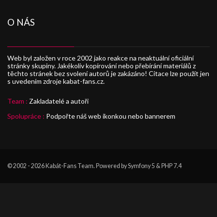
O NÁS
Web byl založen v roce 2002 jako reakce na neaktuální oficiální
stránky skupiny. Jakékoliv kopírování nebo přebírání materiálů z
těchto stránek bez svolení autorů je zakázáno! Citace lze použít jen
s uvedením zdroje kabat-fans.cz.
Team :
Zakladatelé a autoři
Spolupráce :
Podpořte náš web ikonkou nebo bannerem
© 2002 - 2026
Kabát-Fans Team
. Powered by Symfony 5 & PHP 7.4