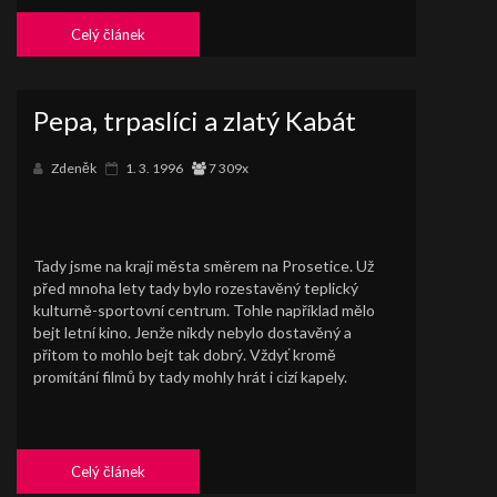
Celý článek
Pepa, trpaslíci a zlatý Kabát
Zdeněk
1. 3. 1996
7 309x
Tady jsme na kraji města směrem na Prosetice. Už
před mnoha lety tady bylo rozestavěný teplický
kulturně-sportovní centrum. Tohle například mělo
bejt letní kino. Jenže nikdy nebylo dostavěný a
přitom to mohlo bejt tak dobrý. Vždyť kromě
promítání filmů by tady mohly hrát i cizí kapely.
Celý článek