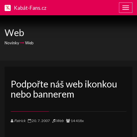
Kabát-Fans.cz
Zobraz
naviga
Web
Novinky
Web
Podpořte náš web ikonkou
nebo bannerem
Patrick
20. 7. 2007
Web
14 418x