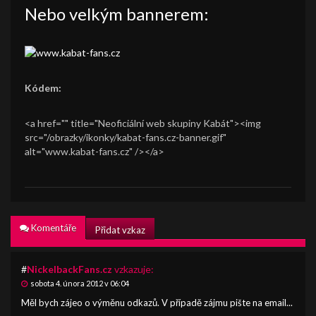
Nebo velkým bannerem:
Kódem:
<a href="" title="Neoficiální web skupiny Kabát"><img
src="/obrazky/ikonky/kabat-fans.cz-banner.gif"
alt="www.kabat-fans.cz" /></a>
Komentáře
Přidat vzkaz
#
NickelbackFans.cz
vzkazuje:
sobota 4. února 2012 v 06:04
Měl bych zájeo o výměnu odkazů. V případě zájmu pište na email...