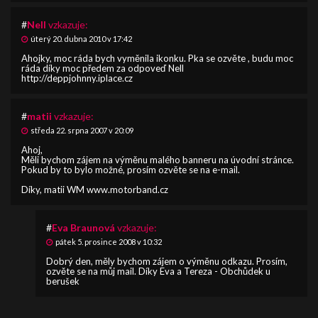
#
Nell
vzkazuje:
úterý 20. dubna 2010 v 17:42
Ahojky, moc ráda bych vyměnila ikonku. Pka se ozvěte , budu moc
ráda díky moc předem za odpoveď Nell
http://deppjohnny.iplace.cz
#
matii
vzkazuje:
středa 22. srpna 2007 v 20:09
Ahoj,
Měli bychom zájem na výměnu malého banneru na úvodní stránce.
Pokud by to bylo možné, prosím ozvěte se na e-mail.
Díky, matii WM www.motorband.cz
#
Eva Braunová
vzkazuje:
pátek 5. prosince 2008 v 10:32
Dobrý den, měly bychom zájem o výměnu odkazu. Prosím,
ozvěte se na můj mail. Díky Eva a Tereza - Obchůdek u
berušek