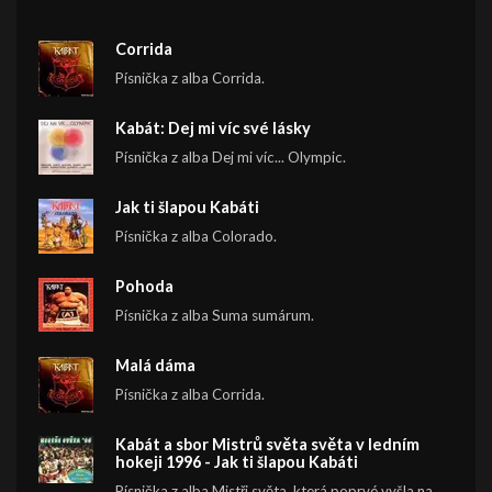
Corrida
Písnička z alba Corrida.
Kabát: Dej mi víc své lásky
Písnička z alba Dej mi víc... Olympic.
Jak ti šlapou Kabáti
Písnička z alba Colorado.
Pohoda
Písnička z alba Suma sumárum.
Malá dáma
Písnička z alba Corrida.
Kabát a sbor Mistrů světa světa v ledním
hokeji 1996 - Jak ti šlapou Kabáti
Písnička z alba Mistři světa, která poprvé vyšla na