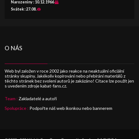
Narozeniny :
10.12.1966
Svátek :
27.08.
O NÁS
Web byl založen v roce 2002 jako reakce na neaktuální oficiální
stránky skupiny. Jakékoliv kopírování nebo přebírání materiálů z
těchto stránek bez svolení autorů je zakázáno! Citace lze použít jen
s uvedením zdroje kabat-fans.cz.
Team :
Zakladatelé a autoři
Spolupráce :
Podpořte náš web ikonkou nebo bannerem