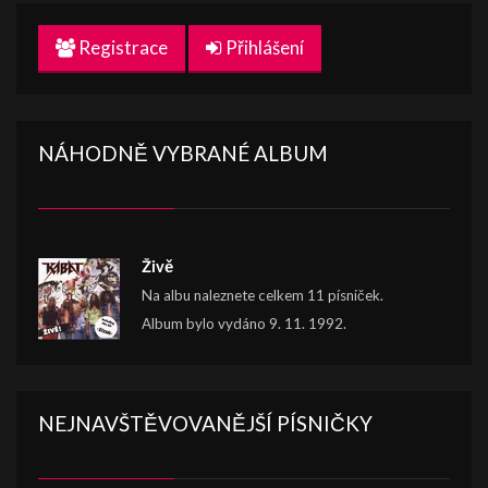
Registrace
Přihlášení
NÁHODNĚ VYBRANÉ ALBUM
Živě
Na albu naleznete celkem 11 písniček.
Album bylo vydáno 9. 11. 1992.
NEJNAVŠTĚVOVANĚJŠÍ PÍSNIČKY