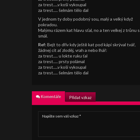
za trest.....v koši vykoupal
za trest..... šelmám tělo dal
V jednom ty doby podobný sou, malý a velký když
pokradou.
Malýmu rázem kat hlavu sťal, no a ten velkej z trůnu 
smál.
Ref:
Bejt to dřív kdy ještě kat pod kápí skrýval tvář,
žádnej cit ať zloděj, vrah a nebo lhář:
za trest..... u lokte ruku ťal
za trest..... prsty polámal
za trest.....v koši vykoupal
za trest..... šelmám tělo dal
Komentáře
Přidat vzkaz