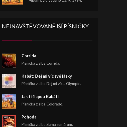
Album bylo vydáno 13. 9. 1994.
NEJNAVŠTĚVOVANĚJŠÍ PÍSNIČKY
Corrida
Písnička z alba Corrida.
Kabát: Dej mi víc své lásky
Písnička z alba Dej mi víc... Olympic.
Jak ti šlapou Kabáti
Písnička z alba Colorado.
Pohoda
Písnička z alba Suma sumárum.