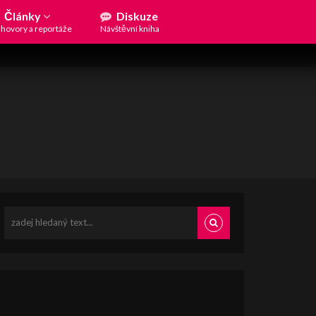
Články
Diskuze
hovory a reportáže
Návštěvní kniha