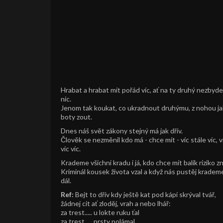
Hrabat a hrabat mít pořád víc, ať na ty druhý nezbyde
nic.
Jenom tak koukat, co ukradnout druhýmu, z nohou ja
boty zout.
Dnes náš svět zákony stejný má jak dřív.
Člověk se nezměnil kdo má - chce mít - víc stále víc, v
víc víc.
Krademe všichni kradu i já, kdo chce mít balík riziko zn
Kriminál kousek života vzal a když nás pustěj kradem
dál.
Ref:
Bejt to dřív kdy ještě kat pod kápí skrýval tvář,
žádnej cit ať zloděj, vrah a nebo lhář:
za trest..... u lokte ruku ťal
za trest..... prsty polámal