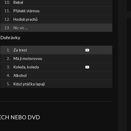
Rebel
Přátelé stárnou
Hodně prachů
Nic víc ...
Dohrávky
Za trest
Má jí motorovou
Koleda, koleda
Alkohol
Když ptáčka lapají
BECH NEBO DVD