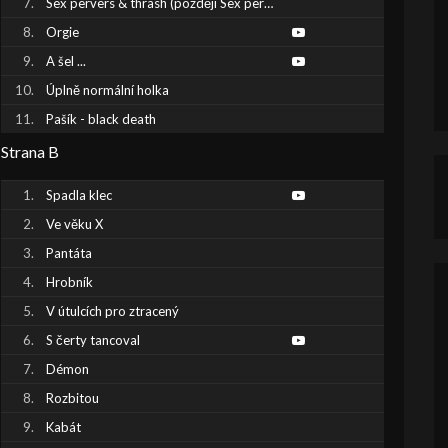
Sex pervers & thrash (později Sex pervers)
Orgie
A šel ...
Úplně normální holka
Pašík - black death
Strana B
Spadla klec
Ve věku X
Pantáta
Hrobník
V útulcích pro ztracený
S čerty tancoval
Démon
Rozbitou
Kabát