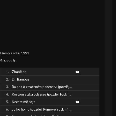
Demo z roku 1991
Strana A
Zbabělec
Dr. Bambus
Balada o ztraceném panenství (později Máš to už za sebou)
Kostomlatská odyssea (později Fuck ’n’ roll)
Nechte mě bejt
Jo ho ho ho (později Rumovej rock ’n’ roll)