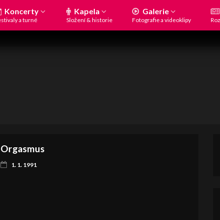
Koncerty
Kapela
Galerie
stivaly a turné
Složení & historie
Fotografie a videoklipy
Roz
Orgasmus
1. 1. 1991