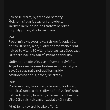
Tak tě tu vítám, pij třeba do němoty.
Řeknem si starý, stupidní anekdoty.
Jak bylo jak je no no, seš tady to je príma,
můj milý příteli, aby tě rakovina.
Ref:
Podej mi ruku, tvou ruku, stisknu ji, budu rád,
no tak už sedej a dej si dřív než mě začneš srát.
Tak tě tu vítám, tě vítám, kde ses tu vůbec vzal.
Dík těšilo nás, tak zaplať, zaplať a táhni dál.
Upřímnost nade vše, s úsměvem nenávidět.
Až jednou zestárnem, budem se muset stydět.
Stydět se za naše nejlepší kamarády.
Až budeš na odpis, otočej se ti zády.
Ref:
Podej mi ruku, tvou ruku, stisknu ji, budu rád,
no tak už sedej a dej si dřív než mě začneš srát.
Tak tě tu vítám, tě vítám, kde ses tu vůbec vzal.
Dík těšilo nás, tak zaplať, zaplať a táhni dál.
Ať už je na tvý truhle víko přibitý,