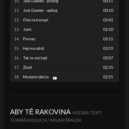
Jack Daniels - prolog
00:11
Jack Daniels - epilog
00:10
Óda na konopí
02:42
Joint
02:50
Pivrnec
03:15
Hej moralisti
03:19
Tak to má bejt
03:07
Žízeň
02:35
Moderní děvče
02:25
ABY TĚ RAKOVINA
HUDBA/TEXT:
TOMÁŠ KRULICH / MILAN ŠPALEK