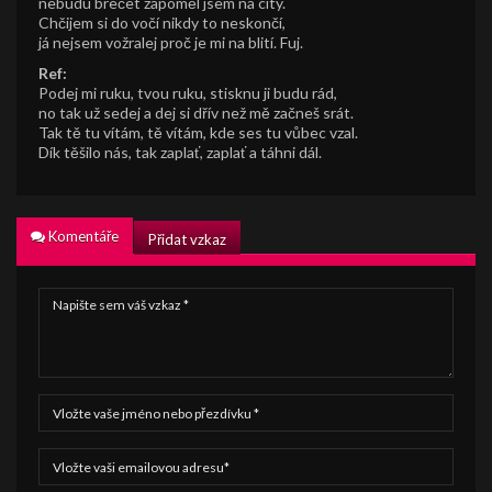
nebudu brečet zapoměl jsem na city.
Chčijem si do vočí nikdy to neskončí,
já nejsem vožralej proč je mi na blití. Fuj.
Ref:
Podej mi ruku, tvou ruku, stisknu ji budu rád,
no tak už sedej a dej si dřív než mě začneš srát.
Tak tě tu vítám, tě vítám, kde ses tu vůbec vzal.
Dík těšilo nás, tak zaplať, zaplať a táhni dál.
Komentáře
Přidat vzkaz