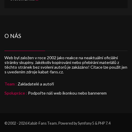
O NÁS
Web byl založen v roce 2002 jako reakce na neaktuální oficiální
stránky skupiny. Jakékoliv kopírování nebo přebírání materiálů z
těchto stránek bez svolení autorů je zakázáno! Citace lze použít jen
s uvedením zdroje kabat-fans.cz.
Team :
Zakladatelé a autoři
Spolupráce :
Podpořte náš web ikonkou nebo bannerem
© 2002 - 2026
Kabát-Fans Team
. Powered by Symfony 5 & PHP 7.4