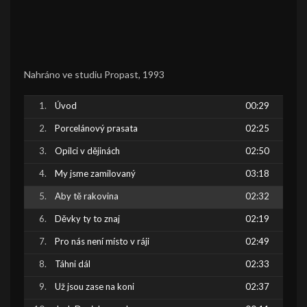
Nahráno ve studiu Propast, 1993
Úvod
00:29
Porcelánový prasata
02:25
Opilci v dějinách
02:50
My jsme zamilovaný
03:18
Aby tě rakovina
02:32
Děvky ty to znaj
02:19
Pro nás není místo v ráji
02:49
Táhni dál
02:33
Už jsou zase na koni
02:37