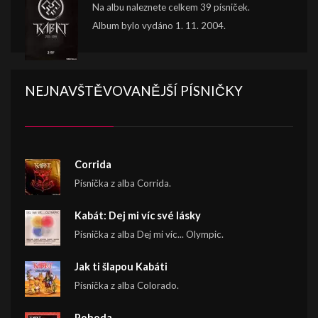
Na albu naleznete celkem 39 písniček.
Album bylo vydáno 1. 11. 2004.
NEJNAVŠTĚVOVANĚJŠÍ PÍSNIČKY
Corrida
Písnička z alba Corrida.
Kabát: Dej mi víc své lásky
Písnička z alba Dej mi víc... Olympic.
Jak ti šlapou Kabáti
Písnička z alba Colorado.
Pohoda