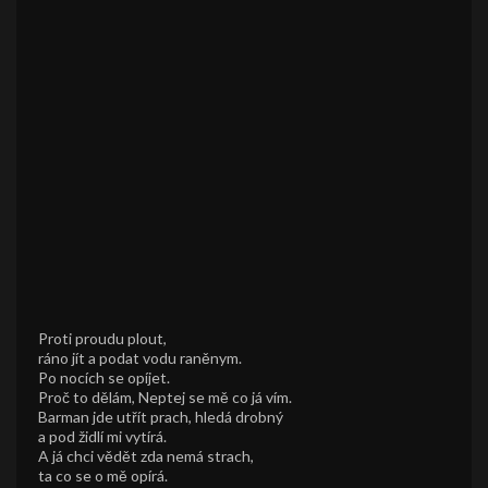
Proti proudu plout,
ráno jít a podat vodu raněnym.
Po nocích se opíjet.
Proč to dělám, Neptej se mě co já vím.
Barman jde utřít prach, hledá drobný
a pod židlí mi vytírá.
A já chci vědět zda nemá strach,
ta co se o mě opírá.