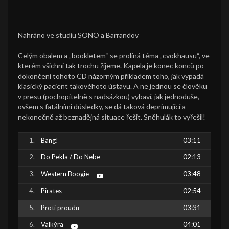
Nahráno ve studiu SONO a Barrandov
Celým obalem a „bookletem“ se prolíná téma „cvokhausu“, ve
kterém všichni tak trochu žijeme. Kapela je konec konců po
dokončení tohoto CD názorným příkladem toho, jak vypadá
klasický pacient takovéhoto ústavu. A ne jednou se člověku
v presu (pochopitelně s nadsázkou) vybaví, jak jednoduše,
ovšem s fatálními důsledky, se dá taková deprimující a
nekonečně až beznadějná situace řešit. Sněhulák to vyřešil!
Bang!
03:11
Do Pekla / Do Nebe
02:13
Western Boogie
03:48
Pirates
02:54
Proti proudu
03:31
Valkýra
04:01