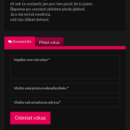
Ať mě to roztančí, jen pro ten pocit že tu jsem.
Šlapeme po cestách,sbíráme plody jabloní.
Já a má mrtvá nevěsta,
než nás ďábel dohoní.
Komentáře
Přidat vzkaz
Odeslat vzkaz