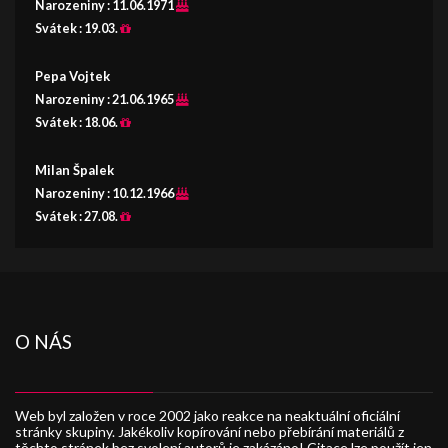
Narozeniny :
11.06.1971
Svátek :
19.03.
Pepa Vojtek
Narozeniny :
21.06.1965
Svátek :
18.06.
Milan Špalek
Narozeniny :
10.12.1966
Svátek :
27.08.
O NÁS
Web byl založen v roce 2002 jako reakce na neaktuální oficiální
stránky skupiny. Jakékoliv kopírování nebo přebírání materiálů z
těchto stránek bez svolení autorů je zakázáno! Citace lze použít jen