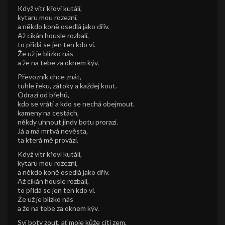
Když vítr křoví kutálí,
kytaru mou rozezní,
a někdo koně osedlá jako dřív.
Až cikán housle rozbalí,
to přidá se jen ten kdo ví.
Že už je blízko nás
a že na tebe za oknem kýv.
Převozník chce znát,
tuhle řeku, zátoky a každej kout.
Odrazí od břehů,
kdo se vrátí a kdo se nechá obejmout.
kameny na cestách,
někdy uhnout jindy botu prorazí.
Já a má mrtvá nevěsta,
ta která mě provází.
Když vítr křoví kutálí,
kytaru mou rozezní,
a někdo koně osedlá jako dřív.
Až cikán housle rozbalí,
to přidá se jen ten kdo ví.
Že už je blízko nás
a že na tebe za oknem kýv.
Sví boty zout, ať moje kůže cítí zem.