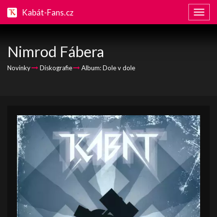
Kabát-Fans.cz
Zobraz
naviga
Nimrod Fábera
Novinky
Diskografie
Album: Dole v dole