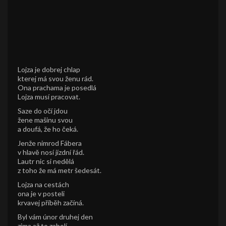
Lojza je dobrej chlap
kterej má svou ženu rád.
Ona prachama je posedlá
Lojza musí pracovat.
Saze do očí jdou
žene mašinu svou
a doufá, že ho čeká.
Jenže nimrod Fábera
v hlavě nosí jízdní řád.
Lautr nic si nedělá
z toho že má metr šedesát.
Lojza na cestách
ona je v posteli
krvavej příběh začíná.
Byl vám únor druhej den
zima až to zabolí.