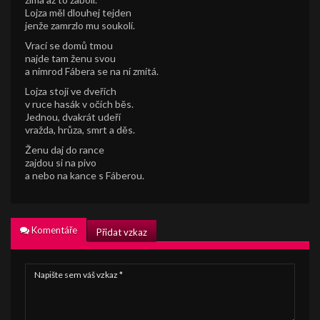
Lojza měl dlouhej tejden
jenže zamrzlo mu soukolí.
Vrací se domů tmou
najde tam ženu svou
a nimrod Fábera se na ní zmítá.
Lojza stojí ve dveřích
v ruce hasák v očích běs.
Jednou, dvakrát udeří
vražda, hrůza, smrt a děs.
Ženu daj do rance
zajdou si na pivo
a nebo na kance s Fáberou.
Komentáře
Přidat vzkaz