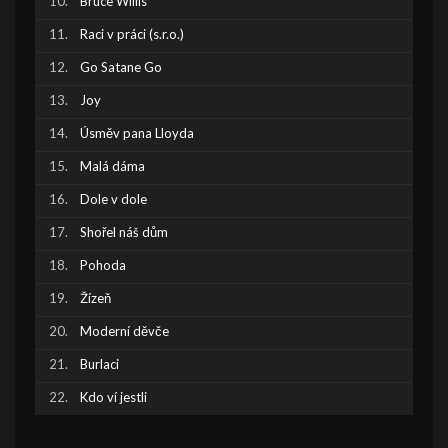
Bruce Willis
Raci v práci (s.r.o.)
Go Satane Go
Joy
Úsměv pana Lloyda
Malá dáma
Dole v dole
Shořel náš dům
Pohoda
Žízeň
Moderní děvče
Burlaci
Kdo ví jestli