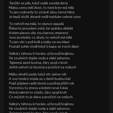
Tančilo se pilo, když voják sundal zbroj
Malou cenu měl život, to není krev má milá
To jen rozkvetly ty stráně silou černý hlíny
Je lepší složit zbraně nežli matkám sebrat syny
To nehoří má milá, to slunce zapadá
Řeka ho proudem svírá, ke spánku ukládá
Kolem plavou víly, tou barvou zmatený
Jsou poslední, co zbyly, to nehoří má milá
To jen vítr v poli kvílí a máky se mu klaní
Poznáš tuhle chvíli když ti kape ze tvých dlaní
Valkýry táhnou k horám, už krouží krajinou
Ve studních dojde voda a slabí zahynou
Tajemná zazní loutna, čáry spojí v kruh
Ještě nehoří už doutná a pročistí se vzduch
Máku okvětí padá, když vítr začne vát
A ovcí mokrý stáda se v dešti budou bát
Pojď půjdem radši domů a počkej příští rok
Vyrostou tu znovu a kolem nová tráva
Která nakrmí to stádo, čáry spojí kruh
Co má být to je dáno a pročistí se vzduch
Valkýry táhnou k horám, už krouží krajinou
Ve studních dojde voda a slabí zahynou
Tajemná zazní loutna, čáry spojí v kruh