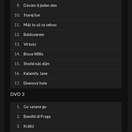
Dávám ti jeden den
Starej bar
Máš to už za sebou
Buldozerem
Virtuóz
Bruce Willis
Shořel náš dům
Kalamity Jane
Ebenový hole
DVD 3
Go satane go
Banditi di Praga
Králíci