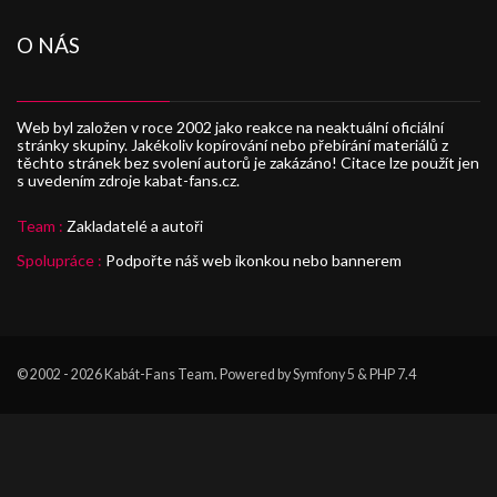
O NÁS
Web byl založen v roce 2002 jako reakce na neaktuální oficiální
stránky skupiny. Jakékoliv kopírování nebo přebírání materiálů z
těchto stránek bez svolení autorů je zakázáno! Citace lze použít jen
s uvedením zdroje kabat-fans.cz.
Team :
Zakladatelé a autoři
Spolupráce :
Podpořte náš web ikonkou nebo bannerem
© 2002 - 2026
Kabát-Fans Team
. Powered by Symfony 5 & PHP 7.4