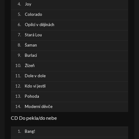
Joy
Colorado
Opilci v dějinách
Stará Lou
Šaman
Burlaci
Žízeň
Dole v dole
Kdo ví jestli
Pohoda
Moderní děvče
CD Do pekla/do nebe
Bang!