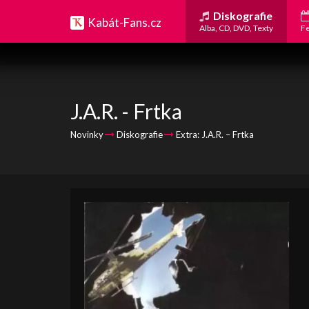
Diskografie
Kabát-Fans.cz
Alba, CD, DVD, Texty
Fe
J.A.R. - Frtka
Novinky
Diskografie
Extra: J.A.R. – Frtka