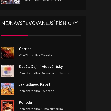
Album bylo vydáno 9. 11. 1992.
NEJNAVŠTĚVOVANĚJŠÍ PÍSNIČKY
Corrida
Písnička z alba Corrida.
Kabát: Dej mi víc své lásky
Písnička z alba Dej mi víc... Olympic.
Jak ti šlapou Kabáti
Písnička z alba Colorado.
Pohoda
Písnička z alba Suma sumárum.