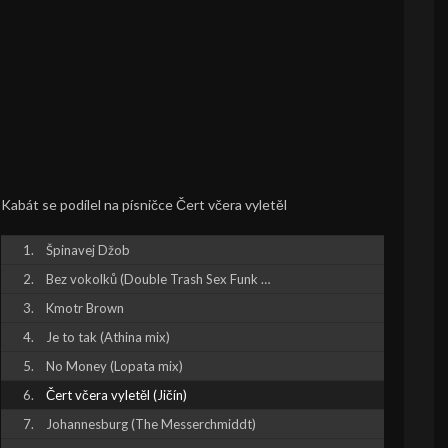
Kabát se podílel na písničce Čert včera vyletěl
Špinavej Džob
Bez vokolků (Double Trash Sex Funk Mix)
Kmotr Brown
Je to tak (Athina mix)
No Money (Lopata mix)
Čert včera vyletěl (Jičín)
Johannesburg (The Messerchmiddt)