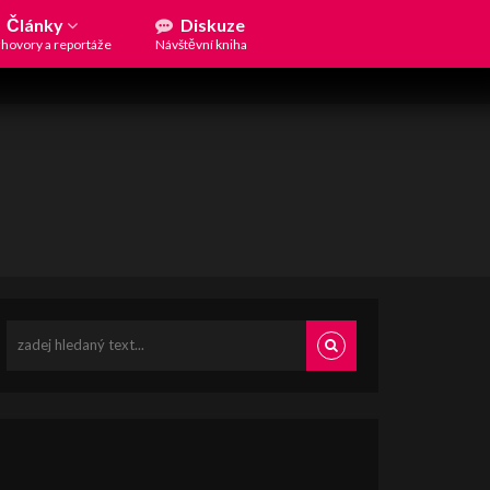
Články
Diskuze
hovory a reportáže
Návštěvní kniha