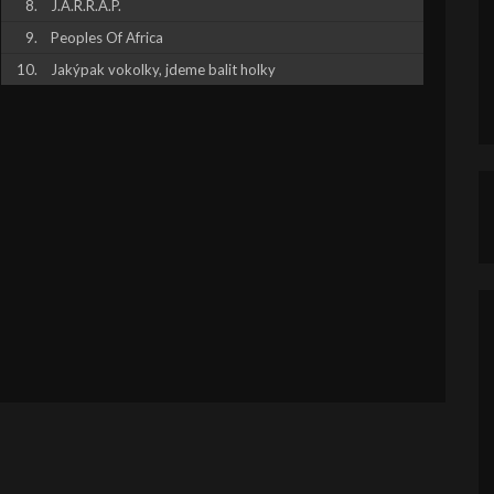
J.A.R.R.A.P.
Peoples Of Africa
Jakýpak vokolky, jdeme balit holky