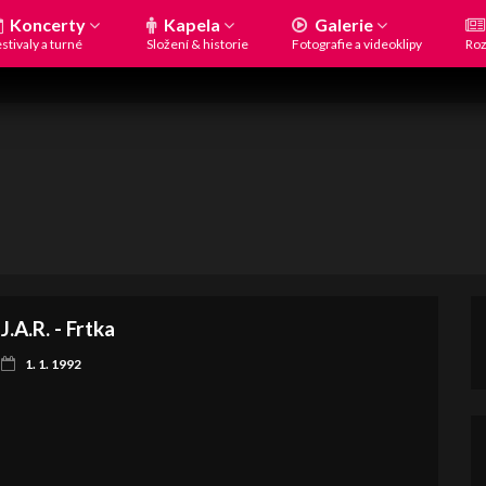
Koncerty
Kapela
Galerie
stivaly a turné
Složení & historie
Fotografie a videoklipy
Roz
J.A.R. - Frtka
1. 1. 1992