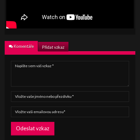
Komentáře
Přidat vzkaz
Odeslat vzkaz