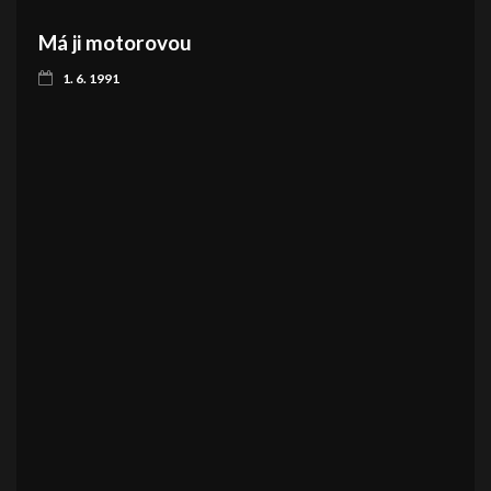
Má ji motorovou
1. 6. 1991