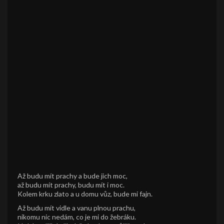
Až budu mít prachy a bude jich moc,
až budu mít prachy, budu mít i moc.
Kolem krku zlato a u domu vůz, bude mi fajn.
Až budu mít vidle a vanu plnou prachu,
nikomu nic nedám, co je mi do žebráku.