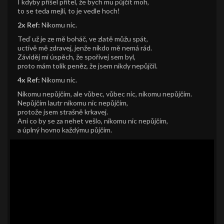
I kdyby přišel přítel, že bych mu půjčit moh,
to se teda mejlí, to je vedle hoch!
2x Ref:
Nikomu nic.
Teď už je ze mě boháč, ve zlatě můžu spát,
uctivě mě zdravej, jenže nikdo mě nemá rád.
Záviděj mi úspěch, že spořivej sem byl,
proto mám tolik peněz, že jsem nikdy nepůjčil.
4x Ref:
Nikomu nic.
Nikomu nepůjčím, ale vůbec, vůbec nic, nikomu nepůjčím.
Nepůjčím lautr nikomu nic nepůjčím,
protože jsem strašně krkavej.
Ani co by se za nehet vešlo, nikomu nic nepůjčím,
a úplný hovno každýmu půjčím.