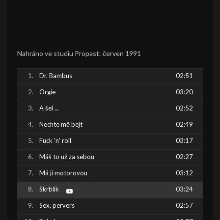
Nahráno ve studiu Propast: červen 1991
Dr. Bambus
02:51
Orgie
03:20
A šel ...
02:52
Nechte mě bejt
02:49
Fuck 'n' roll
03:17
Máš to už za sebou
02:27
Má jí motorovou
03:12
Skrblík
03:24
Sex, pervers
02:57