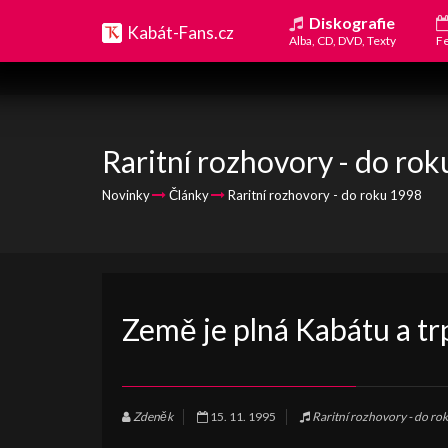
Diskografie
Kabát-Fans.cz
Alba, CD, DVD, Texty
Fe
Raritní rozhovory - do ro
Novinky
Články
Raritní rozhovory - do roku 1998
Země je plná Kabátu a tr
Zdeněk
15. 11. 1995
Raritní rozhovory - do ro