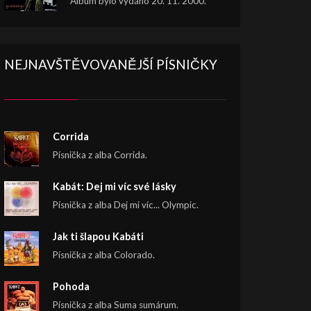
Album bylo vydáno 20. 11. 2000.
NEJNAVŠTĚVOVANĚJŠÍ PÍSNIČKY
Corrida
Písnička z alba Corrida.
Kabát: Dej mi víc své lásky
Písnička z alba Dej mi víc... Olympic.
Jak ti šlapou Kabáti
Písnička z alba Colorado.
Pohoda
Písnička z alba Suma sumárum.