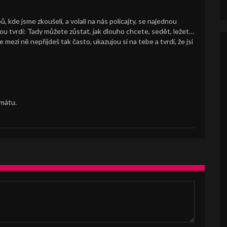
pů, kde jsme zkoušeli, a volali na nás policajty, se najednou
nou tvrdí: Tady můžete zůstat, jak dlouho chcete, sedět, ležet…
e mezi ně nepřijdeš tak často, ukazujou si na tebe a tvrdí, že jsi
rmátu.