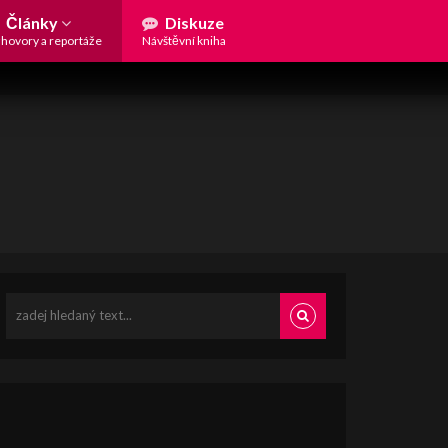
Články
Diskuze
hovory a reportáže
Návštěvní kniha