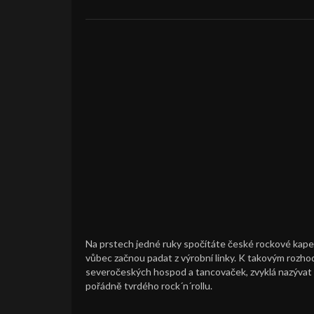
Na prstech jedné ruky spočítáte české rockové kapely,
vůbec začnou padat z výrobní linky. K takovým rozhod
severočeských hospod a tancovaček, zvyklá nazývat v
pořádně tvrdého rock´n´rollu.