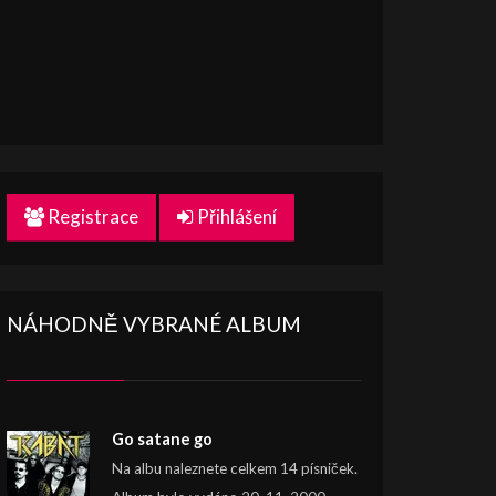
Registrace
Přihlášení
NÁHODNĚ VYBRANÉ ALBUM
Go satane go
Na albu naleznete celkem 14 písniček.