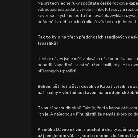
Na prstech jedné ruky spočítáte české rockové kapely,
vůbec začnou padat z výrobní linky. K takovým rozhod
severočeských hospod a tancovaček, zvyklá nazývat v
pořádně tvrdého rock´n´rollu. A všichni do jednoho t
Tak to bylo na třech předchozích studiových desk
trpaslíků?
Tenhle název jsme měli v hlavách už dlouho. Napadl ná
nehodil. Napadl nás vlastně už ve chvíli, kdy se tu uvol
příšernejch trpaslíků.
Během pěti let a čtyř desek se Kabát vyšvihl ze
naší scény – včetně postavení na prodejních žebř
To musí posoudit okolí. Fakt je, že ti v kapse přibudou
jich je. A najednou v říjnu zjistíš, že nemáš skoro co 
Písnička Dávno už vím z poslední desky začíná slo
už jsem jenom vůl… - jsou to osobní zkušenosti z 