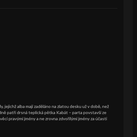
 jejichž alba mají zaděláno na zlatou desku už v době, než
ně patří drsná teplická pětka Kabát – parta povstavší ze
ěci pravými jmény a ne zrovna zdvořilými jmény za účasti