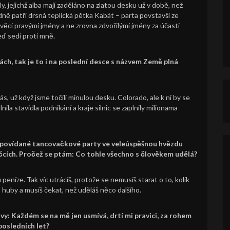
 jejichž alba mají zaděláno na zlatou desku už v době, než
ně patří drsná teplická pětka Kabát – parta povstavší ze
ěci pravými jmény a ne zrovna zdvořilými jmény za účasti
eď sedí proti mně.
ách, tak je to i na poslední desce s názvem Země plná
s, už když jsme točili minulou desku. Colorado, ale k ní by se
nila stavidla podnikání a kraje silnic se zaplnily milionama
 zapovídané tancovačkové party ve veleúspěšnou hvězdu
íčcích. Pročež se ptám: Co tohle všechno s člověkem udělá?
 peníze. Tak víc utrácíš, protože se nemusíš starat o to, kolik
do huby a musíš čekat, než uděláš něco dalšího.
vy: Každém se na mě jen usmívá, drtí mi pravici, za rohem
posledních let?