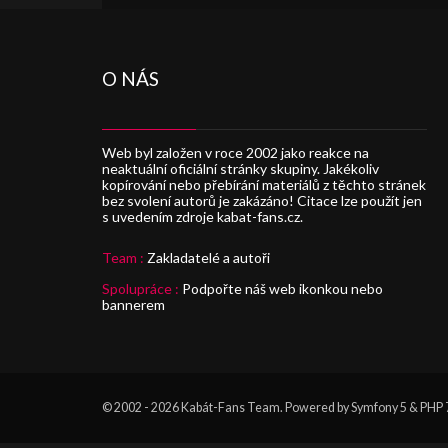
O NÁS
Web byl založen v roce 2002 jako reakce na
neaktuální oficiální stránky skupiny. Jakékoliv
kopírování nebo přebírání materiálů z těchto stránek
bez svolení autorů je zakázáno! Citace lze použít jen
s uvedením zdroje kabat-fans.cz.
Team :
Zakladatelé a autoři
Spolupráce :
Podpořte náš web ikonkou nebo
bannerem
© 2002 - 2026
Kabát-Fans Team
. Powered by Symfony 5 & PHP 