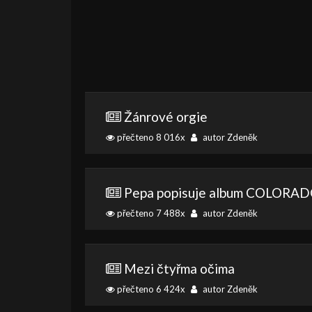
Žánrové orgie
přečteno 8 016x
autor Zdeněk
Pepa popisuje album COLORA
přečteno 7 488x
autor Zdeněk
Mezi čtyřma očima
přečteno 6 424x
autor Zdeněk