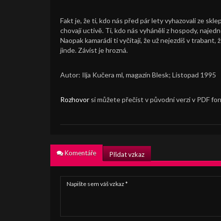
Fakt je, že ti, kdo nás před pár lety vyhazovali ze skle
chovají uctivě. Ti, kdo nás vyháněli z hospody, najed
Naopak kamarádi ti vyčítají, že už nejezdíš v trabant, ž
jinde. Závist je hrozná.
Autor: Ilja Kučera ml, magazín Blesk; Listopad 1995
Rozhovor
si můžete přečíst v původní verzi v PDF fo
Komentáře
Přidat vzkaz