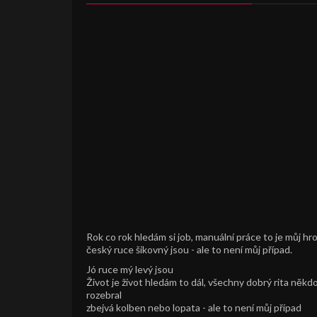
Rok co rok hledám si job, manuální práce to je můj hro
český ruce šikovný jsou - ale to není můj případ.
Jó ruce mý levý jsou
Život je život hledám to dál, všechny dobrý rita někd
rozebral
zbejvá kolben nebo lopata - ale to není můj případ