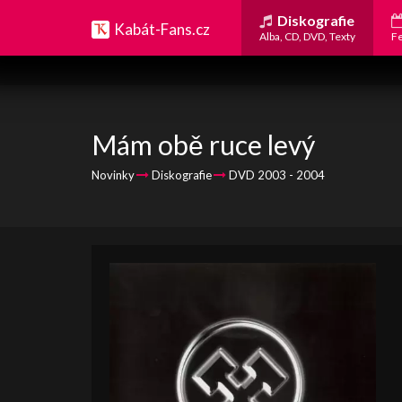
Diskografie
Kabát-Fans.cz
Alba, CD, DVD, Texty
Fe
Mám obě ruce levý
Novinky
Diskografie
DVD 2003 - 2004