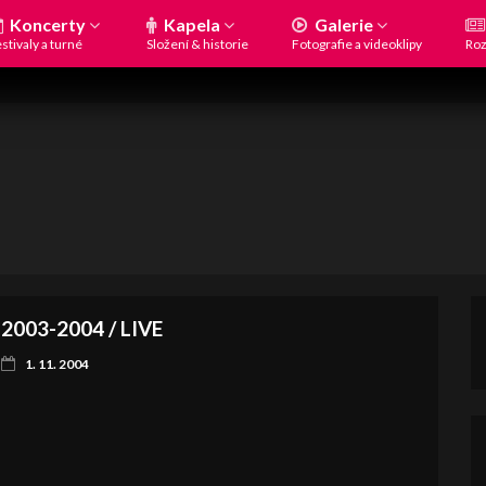
Koncerty
Kapela
Galerie
stivaly a turné
Složení & historie
Fotografie a videoklipy
Roz
2003-2004 / LIVE
1. 11. 2004