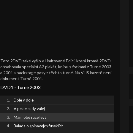
Toto 2DVD také vyšlo v Limitované Edici, která kromě 2DVD
obsahovala speciální A2 plakát, knihu s fotkami z Turné 2003
a 2004 a backstage pasy z těchto turné. Na VHS kazetě není
dokument Turné 2004.
DVD1 - Turné 2003
Dole v dole
V pekle sudy válej
Mám obě ruce levý
Balada o špinavejch fuseklích