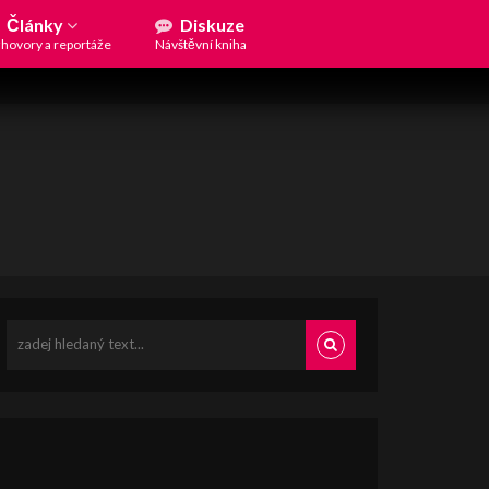
Články
Diskuze
hovory a reportáže
Návštěvní kniha