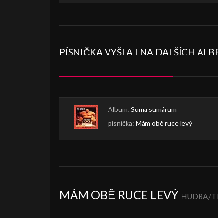
PÍSNIČKA VYŠLA I NA DALŠÍCH AL
Album:
Suma sumárum
písnička:
Mám obě ruce levý
MÁM OBĚ RUCE LEVÝ
HUDBA/TE