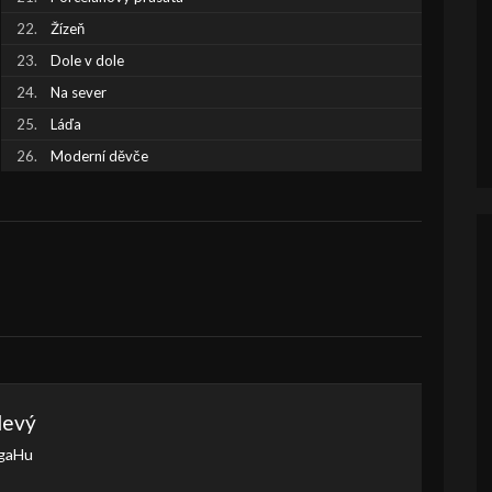
Žízeň
Dole v dole
Na sever
Láďa
Moderní děvče
levý
gaHu