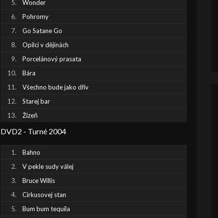
Wonder
Pohromy
Go Satane Go
Opilci v dějinách
Porcelánový prasata
Bára
Všechno bude jako dřív
Starej bar
Žízeň
DVD2 - Turné 2004
Bahno
V pekle sudy válej
Bruce Willis
Cirkusovej stan
Bum bum tequila