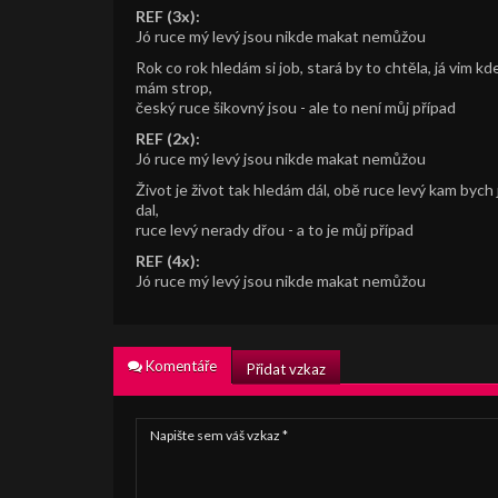
REF (3x):
Jó ruce mý levý jsou nikde makat nemůžou
Rok co rok hledám si job, stará by to chtěla, já vim kd
mám strop,
český ruce šikovný jsou - ale to není můj případ
REF (2x):
Jó ruce mý levý jsou nikde makat nemůžou
Život je život tak hledám dál, obě ruce levý kam bych 
dal,
ruce levý nerady dřou - a to je můj případ
REF (4x):
Jó ruce mý levý jsou nikde makat nemůžou
Komentáře
Přidat vzkaz