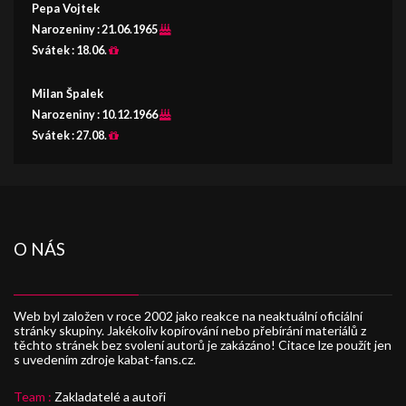
Pepa Vojtek
Narozeniny :
21.06.1965
Svátek :
18.06.
Milan Špalek
Narozeniny :
10.12.1966
Svátek :
27.08.
O NÁS
Web byl založen v roce 2002 jako reakce na neaktuální oficiální
stránky skupiny. Jakékoliv kopírování nebo přebírání materiálů z
těchto stránek bez svolení autorů je zakázáno! Citace lze použít jen
s uvedením zdroje kabat-fans.cz.
Team :
Zakladatelé a autoři