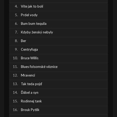
Víte jak to bolí
Prdel vody
Bum bum tequila
Kdyby ženský nebyly
Ber
Centryfuga
Bruce Willis
Blues folsomské věznice
Mravenci
Tak teda pojď
Ďábel a syn
Rodinnej tank
Brouk Pytlík