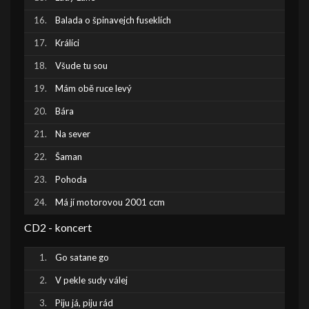
Balada o špinavejch fuseklích
Králíci
Všude tu sou
Mám obě ruce levý
Bára
Na sever
Šaman
Pohoda
Má jí motorovou 2001 ccm
CD2 - koncert
Go satane go
V pekle sudy válej
Piju já, piju rád