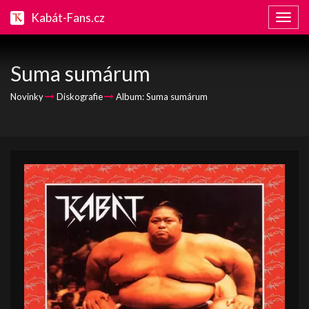
Kabát-Fans.cz
Zobraz
naviga
Suma sumárum
Novinky
Diskografie
Album: Suma sumárum