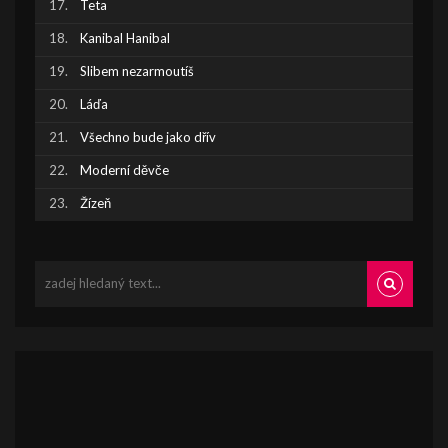
Teta
Kanibal Hanibal
Slibem nezarmoutíš
Láďa
Všechno bude jako dřív
Moderní děvče
Žízeň