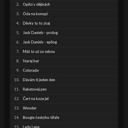
Opilci v dějinách
Óda na konopí
Děvky ty to znaj
Jack Daniels - prolog
Jack Daniels - epilog
Máš to už za sebou
Starej bar
Colorado
Dávám ti jeden den
Raketovej pes
Čert na koze jel
Wonder
Boogie českýho šífaře
Lady Lane