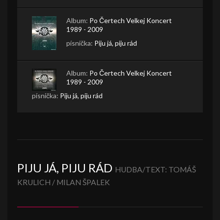
Album:
Po Čertech Velkej Koncert
1989 - 2009
písnička:
Piju já, piju rád
Album:
Po Čertech Velkej Koncert
1989 - 2009
písnička:
Piju já, piju rád
PIJU JÁ, PIJU RÁD
HUDBA/TEXT: TOMÁŠ
KRULICH / MILAN ŠPALEK