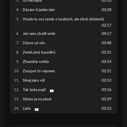
Už mě bijou
03:10
Dávám ti jeden den
03:28
Všude tu sou (aneb o hodných, ale zlých skřetech)
02:57
Jen sem ztratil směr
04:17
Dávno už vim
03:48
Země plná trpaslíků
03:31
Zhasněte světla
03:14
Zasypat to vápnem
02:21
Silnej jako vůl
02:53
Tak teda pojď
03:16
Václav je na plech
03:29
Láďa
02:53