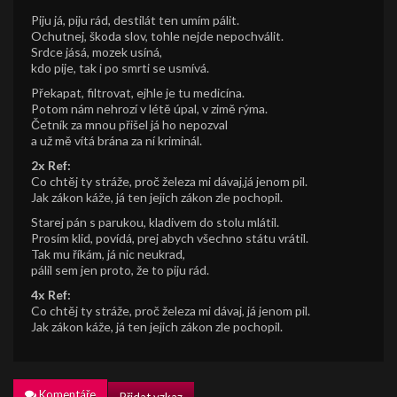
Piju já, piju rád, destilát ten umím pálit.
Ochutnej, škoda slov, tohle nejde nepochválit.
Srdce jásá, mozek usíná,
kdo pije, tak i po smrti se usmívá.
Překapat, filtrovat, ejhle je tu medicína.
Potom nám nehrozí v létě úpal, v zimě rýma.
Četník za mnou přišel já ho nepozval
a už mě vítá brána za ní kriminál.
2x Ref:
Co chtěj ty stráže, proč železa mi dávaj,já jenom pil.
Jak zákon káže, já ten jejich zákon zle pochopil.
Starej pán s parukou, kladivem do stolu mlátil.
Prosím klid, povídá, prej abych všechno státu vrátil.
Tak mu říkám, já nic neukrad,
pálil sem jen proto, že to piju rád.
4x Ref:
Co chtěj ty stráže, proč železa mi dávaj, já jenom pil.
Jak zákon káže, já ten jejich zákon zle pochopil.
Komentáře
Přidat vzkaz