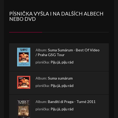
PÍSNIČKA VYŠLA I NA DALŠÍCH ALBECH
NEBO DVD
Album:
Suma Sumárum - Best Of Video
/ Praha GSG Tour
písnička:
Piju já, piju rád
Album:
Suma sumárum
písnička:
Piju já, piju rád
Album:
Banditi di Praga - Turné 2011
písnička:
Piju já, piju rád