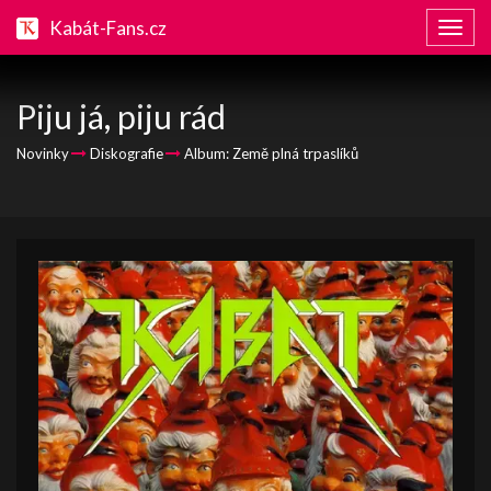
Kabát-Fans.cz
Zobraz
naviga
Piju já, piju rád
Novinky
Diskografie
Album: Země plná trpaslíků