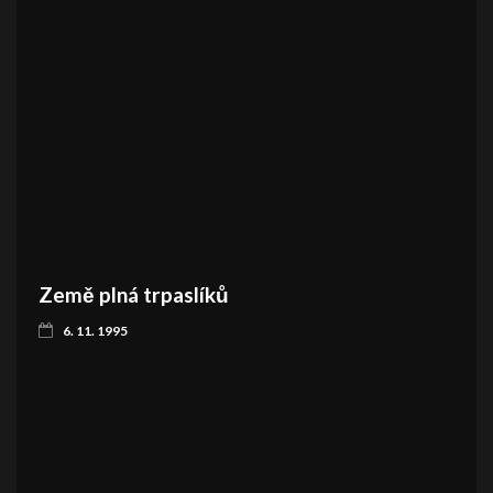
Země plná trpaslíků
6. 11. 1995