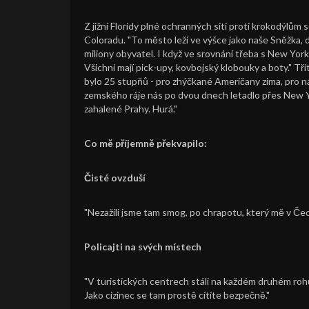
Z jižní Floridy plné ochranných sítí proti krokodýlů
Coloradu. "To město leží ve výšce jako naše Sněžka, d
miliony obyvatel. I když ve srovnání třeba s New York
Všichni mají pick-upy, kovbojský klobouky a boty." Tří
bylo 25 stupňů - pro zhýčkané Američany zima, pro ná
zemského ráje nás po dvou dnech letadlo přes New Y
zahalené Prahy. Hurá."
Co mě příjemně překvapilo:
Čisté ovzduší
"Nezažili jsme tam smog, po chrapotu, který mě v Če
Policajti na svých místech
"V turistických centrech stáli na každém druhém rohu t
Jako cizinec se tam prostě cítíte bezpečně."