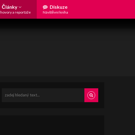
Články
Diskuze
hovory a reportáže
Návštěvní kniha