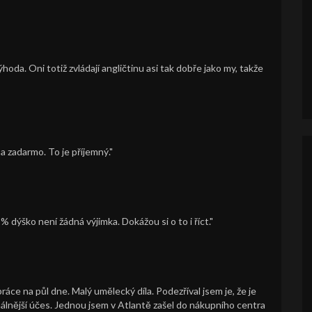
hoda. Oni totiž zvládají angličtinu asi tak dobře jako my, takže
 zadarmo. To je příjemný."
 % dýško není žádná výjimka. Dokážou si o to i říct."
áce na půl dne. Malý umělecký díla. Podezříval jsem je, že je
ginálnější účes. Jednou jsem v Atlantě zašel do nákupního centra