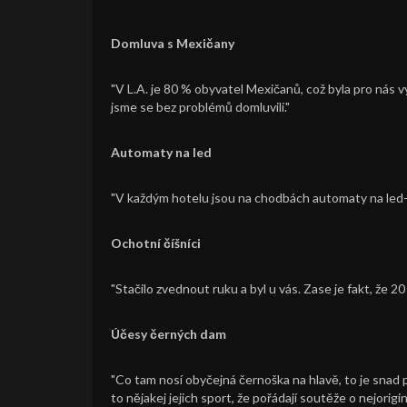
Domluva s Mexičany
"V L.A. je 80 % obyvatel Mexičanů, což byla pro nás vý
jsme se bez problémů domluvili."
Automaty na led
"V každým hotelu jsou na chodbách automaty na led-a
Ochotní číšníci
"Stačilo zvednout ruku a byl u vás. Zase je fakt, že 20
Účesy černých dam
"Co tam nosí obyčejná černoška na hlavě, to je snad pr
to nějakej jejich sport, že pořádají soutěže o nejori