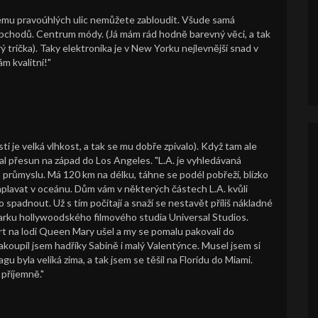
tému pravoúhlých ulic nemůžete zabloudit. Všude samá
obchodů. Centrum módy. (Já mám rád hodně barevný věci, a tak
rý trička). Taky elektronika je v New Yorku nejlevnější snad v
m kvalitní!"
sti je velká vlhkost, a tak se mu dobře zpívalo). Když tam ale
al přesun na západ do Los Angeles. "L.A. je vyhledávaná
 průmyslu. Má 120 km na délku, táhne se podél pobřeží, blízko
aplavat v oceánu. Dům vám v některých částech L.A. kvůli
spadnout. Už s tím počítají a snaží se nestavět příliš nákladné
parku hollywoodského filmového studia Universal Studios.
cert na lodi Queen Mary ušel a my se pomalu pakovali do
oupil jsem hadříky Sabině i malý Valentýnce. Musel jsem si
agu byla veliká zima, a tak jsem se těšil na Floridu do Miami.
 příjemně."