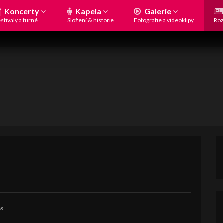
Koncerty
Kapela
Galerie
stivaly a turné
Složení & historie
Fotografie a videoklipy
Roz
4x