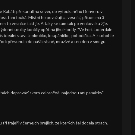
m se Kabáti přesunuli na sever, do vyfoukaného Denveru v
ost tam fouká. Místní ho považují za vesnici, přitom má 3
em to vesnice fakt je. A taky se tam tak po venkovsku žije.
týdenní toulky končily opět na jihu Floridy. "Ve Fort Loderdale
s ideální stav: teploučko, koupáníčko, pohodička. A z tohohle
ork přesunulo do naší krásné, mrazivé a ten den v smogu
chách doprovází skoro celoročně, najednou ani památky."
ři frajeři v černejch brejlích, ze kterých šel docela strach.