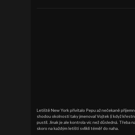
Letiště New York přivítalo Pepu až nečekaně příjemně
shodou okolností taky jmenoval Vojtek (i když křestní
pustil. Jinak je ale kontrola víc než důsledná. Třeba
skoro na každým letišti svlíkli téměř do naha.