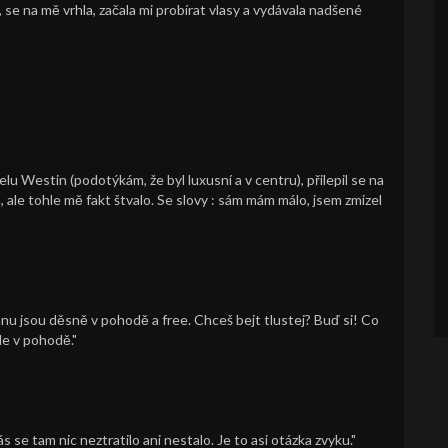
se na mě vrhla, začala mi probírat vlasy a vydávala nadšené
lu Westin (podotýkám, že byl luxusní a v centru), přilepil se na
 ale tohle mě fakt štvalo. Se slovy : sám mám málo, jsem zmizel
anu jsou děsně v pohodě a free. Chceš bejt tlustej? Buď si! Co
le v pohodě."
s se tam nic neztratilo ani nestalo. Je to asi otázka zvyku."