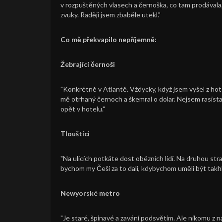
v rozpuštěných vlasech a černoška, co tam prodávala, 
zvuky. Raději jsem zbaběle utekl."
Co mě překvapilo nepříjemně:
Žebrající černoši
"Konkrétně v Atlantě. Vždycky, když jsem vyšel z hote
mě otrhaný černoch a škemral o dolar. Nejsem rasista,
opět v hotelu."
Tlouštíci
"Na ulicích potkáte dost obézních lidí. Na druhou str
bychom my Češi za to dali, kdybychom uměli být takh
Newyorské metro
"Je staré, špinavé a zavání podsvětím. Ale nikomu z ná