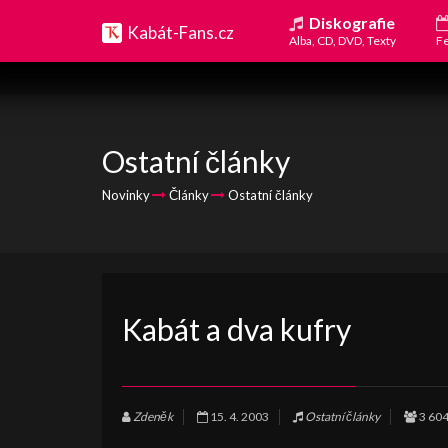
Diskografie
Kabát-Fans.cz
Alba, CD, DVD, Texty
Fe
Ostatní články
Novinky
Články
Ostatní články
Kabát a dva kufry
Zdeněk
15. 4. 2003
Ostatní články
3 60