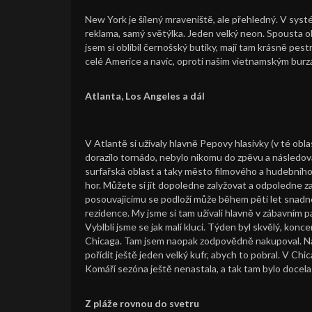
New York je šílený mraveniště, ale přehledný. V sys
reklama, samý světýlka. Jeden velký neon. Spousta 
jsem si oblíbil černošský butiky, mají tam krásně pest
celé Americe a navíc, oproti našim vietnamským burzá
Atlanta, Los Angeles a dál
V Atlantě si užívaly hlavně Pepovy hlasivky (v té obla
dorazilo tornádo, nebylo nikomu do zpěvu a následov
surfařská oblast a taky město filmového a hudebního
hor. Můžete si jít dopoledne zalyžovat a odpoledne z
posouvajícímu se podloží může během pěti let snadno 
rezidence. My jsme si tam užívali hlavně v zábavním 
Vyblbli jsme se jak malí kluci. Týden byl skvělý, kon
Chicaga. Tam jsem naopak zodpovědně nakupoval. Nak
pořídit ještě jeden velký kufr, abych to pobral. V Chic
Komáří sezóna ještě nenastala, a tak tam bylo docela
Z pláže rovnou do svetru