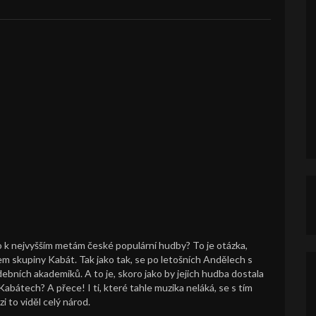
hlo k nejvyšším metám české populární hudby? To je otázka,
hem skupiny Kabát. Tak jako tak, se po letošních Andělech s
bních akademiků. A to je, skoro jako by jejich hudba dostala
abátech? A přece! I ti, které tahle muzika neláká, se s tím
i to viděl celý národ.