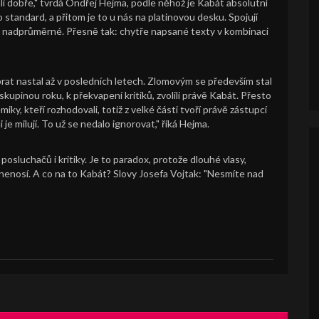
ali dobře," tvrdá Ondřej Hejma, podle něhož je Kabát absolutní
 standard, a přitom je to u nás na platinovou desku. Spojují
e nadprůměrné. Přesně tak: chytře napsané texty v kombinaci
rat nastal až v posledních letech. Zlomovým se především stal
skupinou roku, k překvapení kritiků, zvolili právě Kabát. Přesto
ky, kteří rozhodovali, totiž z velké části tvoří právě zástupcí
i je milují. To už se nedalo ignorovat," říká Hejma.
posluchačů i kritiky. Je to paradox, protože dlouhé vlasy,
 nenosí. A co na to Kabát? Slovy Josefa Vojtak: "Nesmíte nad