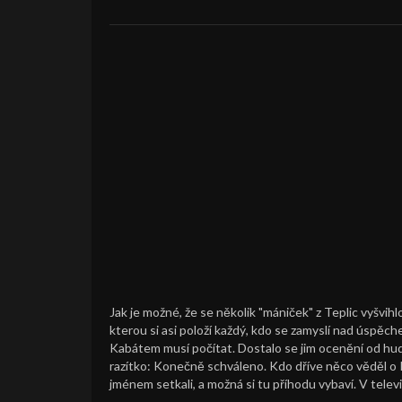
Jak je možné, že se několik "mániček" z Teplic vyšvi
kterou si asi položí každý, kdo se zamyslí nad úspěc
Kabátem musí počítat. Dostalo se jim ocenění od hude
razítko: Konečně schváleno. Kdo dříve něco věděl o K
jménem setkali, a možná si tu příhodu vybaví. V televiz