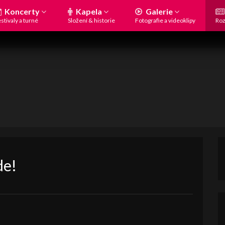
Koncerty
Kapela
Galerie
stivaly a turné
Složení & historie
Fotografie a videoklipy
Roz
de!