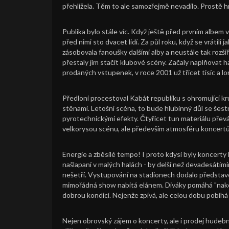
přehlížela. Těm to ale samozřejmě nevadilo. Prostě hráli
Publika bylo stále víc. Když ještě před prvním albem
před nimi sto dvacet lidí. Za půl roku, když se vrátili 
zásobovala fanoušky dalšími alby a neustále tak rozši
přestaly jim stačit klubové scény. Začaly naplňovat 
prodaných vstupenek, v roce 2001 už třicet tisíc a l
Předloni procestoval Kabát republiku s ohromující kr
stěnami. Letošní scéna, to bude hlubinný důl se šes
pyrotechnickými efekty. Čtyřicet tun materiálu převá
velkorysou scénu, ale především atmosféru koncertů.
Energie a zběsilé tempo! I proto kdysi byly koncerty kr
našlapaní v malých halách - by delší než devadesátim
nešetří. Vystupování na stadionech dodalo představen
mimořádná show nabitá elánem. Diváky pomáhá "nakop
dobrou kondicí. Nejenže zpívá, ale celou dobu pobíhá
Nejen obrovský zájem o koncerty, ale i prodej hudební