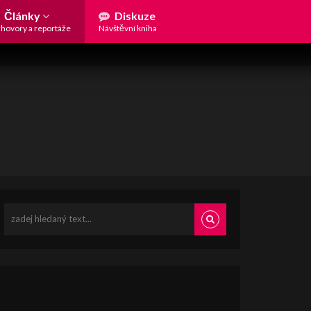
Články
Diskuze
hovory a reportáže
Návštěvní kniha