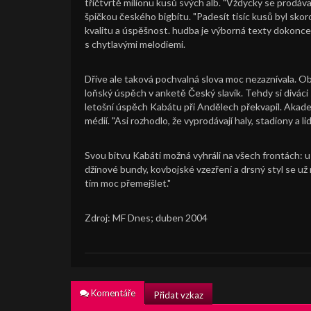
třičtvrtě milionu kusů svých alb. "Vždycky se prodáv
špičkou českého bigbítu. "Padesít tisíc kusů byl skoro
kvalitu a úspěšnost. hudba je výborná texty dokonc
s chytlavými melodiemi.
Dříve ale taková pochvalná slova moc nezaznívala. Ob
loňský úspěch v anketě Český slavík. Tehdy si diváci 
letošní úspěch Kabátu při Andělech překvapil. Akademi
médií. "Asi rozhodlo, že vyprodávají haly, stadiony a lid
Svou bitvu Kabáti možná vyhráli na všech frontách: u 
džínové bundy, kovbojské vzezření a drsný styl se už
tím moc přemejšlet."
Zdroj: MF Dnes; duben 2004
Komentáře
Přidat vzkaz