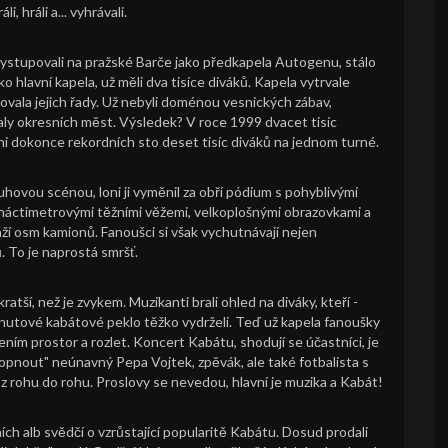
, hráli a... vyhrávali.
 vystupovali na pražské Barče jako předkapela Autogenu, stálo
jako hlavní kapela, už měli dva tisíce diváků. Kapela vytrvale
řovala jejich řady. Už nebyli doménou vesnických zábav,
haly okresních měst. Výsledek? V roce 1999 dvacet tisíc
oni dokonce rekordních sto deset tisíc diváků na jednom turné.
uhovou scénou, loni ji vyměnil za obří pódium s pohyblivými
tnáctimetrovými těžními věžemi, velkoplošnými obrazovkami a
ží osm kamionů. Fanoušci si však vychutnávají nejen
 To je naprostá smršť.
atší, než je zvykem. Muzikanti brali ohled na diváky, kteří -
inutové kabátové peklo těžko vydrželi. Teď už kapela fanoušky
ím prostor a rozlet. Koncert Kabátu, shodují se účastníci, je
nout" neúnavný Pepa Vojtek, zpěvák, ale také fotbalista s
 z rohu do rohu. Proslovy se nevedou, hlavní je muzika a Kabát!
ch alb svědčí o vzrůstající popularitě Kabátu. Dosud prodali