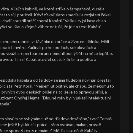
věta. V jejich kabině, ve které stříkalo šampaňské, duněla
asto si ji poušteli. Když získali zlatou mediali a rozjaření čekali
 chvíli spustili hráči chorál Kabátů "Vašku, ty jsi kasa chlap.
ýřící se Klaus zřejmě vůbec netušil, že jde o text Kabátů.
 znechuceni ranním vstáváním do práce a životem dělníka. Měli
udoucích hvězd. Začínali po hospodách, sokolovnách a
u vizáží a repertoárem ani nemohli pomýšlět na něco lepšího.
rovou. Tím si Kabát otevřel cestu k širšímu publiku a
hospodská kapela a od té doby se jimi hudební novináři přestali
licista Petr Korál. "Nejsem útlocitný, ale chápu, že měkomu to
 prvních dvou deskách přišel na to, že je to opravdu příliš, a
uzikant Ondřej Hejma: "Dlouhé roky byli v jakési intelektuální
apela."
stým slovům se vyhýbáme už od třiadevadesátého," tvrdí Tomáš
jsme ještě byli kluci z práce - ráno vstávat, makat, prostě
už přece sprostý texty nemáme." Média skutečně Kabáty