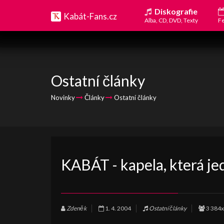
Diskografie
Kabát-Fans.cz
Alba, CD, DVD, Texty
Fe
Ostatní články
Novinky
Články
Ostatní články
KABÁT - kapela, která je
Zdeněk
1. 4. 2004
Ostatní články
3 384x