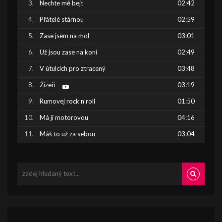
Nechte mě bejt
02:42
Přátelé stárnou
02:59
Zase jsem na mol
03:01
Už jsou zase na koni
02:49
V útulcích pro ztracený
03:48
Žízeň
03:19
Rumovej rock’n’roll
01:50
Má jí motorovou
04:16
Máš to už za sebou
03:04