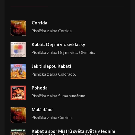
Corrida
Písnička z alba Corrida.
Kabát: Dej mi víc své lásky
Písnička z alba Dej mi víc... Olympic.
Jak ti šlapou Kabáti
Písnička z alba Colorado.
Pohoda
Písnička z alba Suma sumárum.
Malá dáma
Písnička z alba Corrida.
Kabát a sbor Mistrů světa světa v ledním