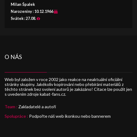
Milan Špalek
Narozeniny :
10.12.1966
Svátek :
27.08.
O NÁS
Web byl založen v roce 2002 jako reakce na neaktuální oficiální
stránky skupiny. Jakékoliv kopírování nebo přebírání materiálů z
těchto stránek bez svolení autorů je zakázáno! Citace lze použít jen
s uvedením zdroje kabat-fans.cz.
Team :
Zakladatelé a autoři
Spolupráce :
Podpořte náš web ikonkou nebo bannerem