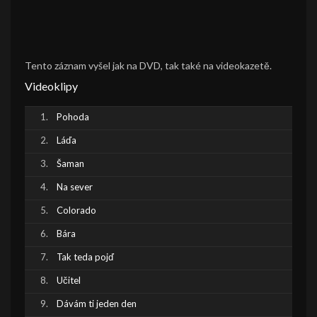
Tento záznam vyšel jak na DVD, tak také na videokazetě.
Videoklipy
Pohoda
Láďa
Šaman
Na sever
Colorado
Bára
Tak teda pojď
Učitel
Dávám ti jeden den