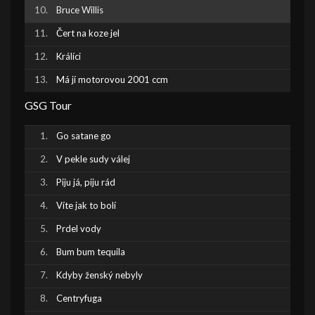
Bruce Willis
Čert na koze jel
Králíci
Má jí motorovou 2001 ccm
GSG Tour
Go satane go
V pekle sudy válej
Piju já, piju rád
Víte jak to bolí
Prdel vody
Bum bum tequila
Kdyby ženský nebyly
Centryfuga