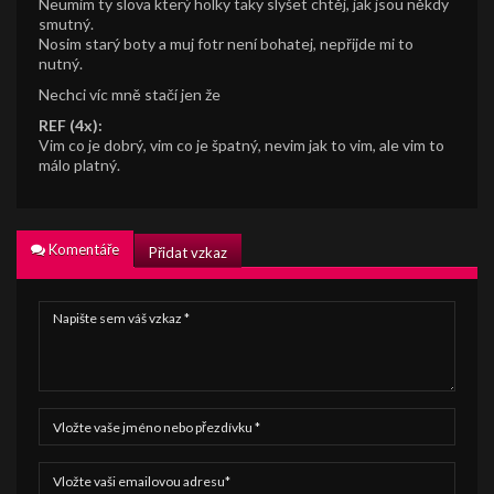
Neumim ty slova který holky taky slyšet chtěj, jak jsou někdy
smutný.
Nosim starý boty a muj fotr není bohatej, nepřijde mi to
nutný.
Nechci víc mně stačí jen že
REF (4x):
Vim co je dobrý, vim co je špatný, nevim jak to vim, ale vim to
málo platný.
Komentáře
Přidat vzkaz