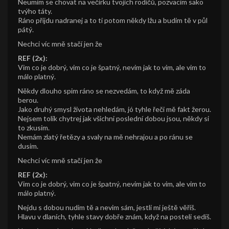
Neumim se chovat na večírku tvojich rodičů, pozvacim sako
tvýho táty.
Ráno přijdu nadranej a to ti potom někdy lžu a budim tě v půl
pátý.
Nechci víc mně stačí jen že
REF (2x):
Vim co je dobrý, vim co je špatný, nevim jak to vim, ale vim to
málo platný.
Někdy dlouho spim ráno se nezvedám, to když mě záda
berou.
Jako druhý smysl života nehledám, jó tyhle řeči mě fakt žerou.
Nejsem tolik chytrej jak všichni poslední dobou jsou, někdy si
to zkusim.
Nemám zlatý řetězy a svaly na mě nehrajou a po ránu se
dusim.
Nechci víc mně stačí jen že
REF (2x):
Vim co je dobrý, vim co je špatný, nevim jak to vim, ale vim to
málo platný.
Nejdu s dobou nudim tě a nevim sám, jestli mi ještě věříš.
Hlavu v dlaních, tyhle stavy dobře znám, když na posteli sedíš.