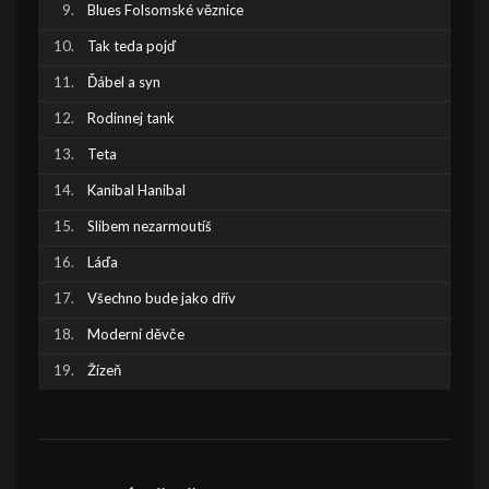
Blues Folsomské věznice
Tak teda pojď
Ďábel a syn
Rodinnej tank
Teta
Kanibal Hanibal
Slibem nezarmoutíš
Láďa
Všechno bude jako dřív
Moderní děvče
Žízeň