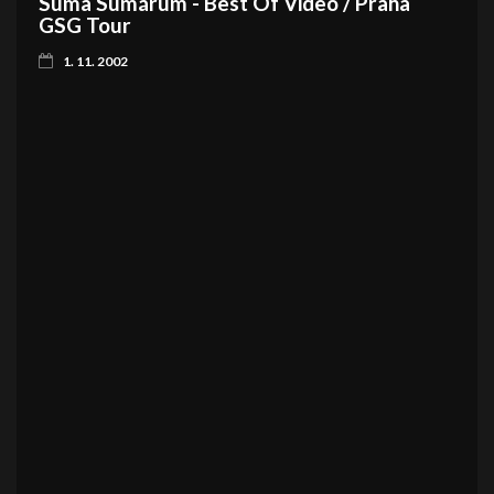
Suma Sumárum - Best Of Video / Praha
GSG Tour
1. 11. 2002