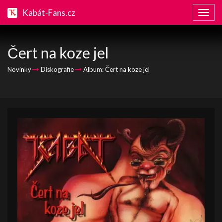
Kabát-Fans.cz
Zobraz
naviga
Čert na koze jel
Novinky
Diskografie
Album: Čert na koze jel