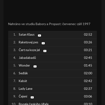
Nahráno ve studiu Babory a Propast: červenec-září 1997
Satan Klaus
02:52
Raketovej pes
03:26
Čert na koze jel
03:21
Jabadabadů
02:45
Wonder
01:45
Sedlák
02:00
Kabát
02:42
Lady Lane
02:37
Čejeni
03:06
Boogie českýho šífaře
03:10