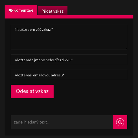
Komentáře
Přidat vzkaz
Odeslat vzkaz