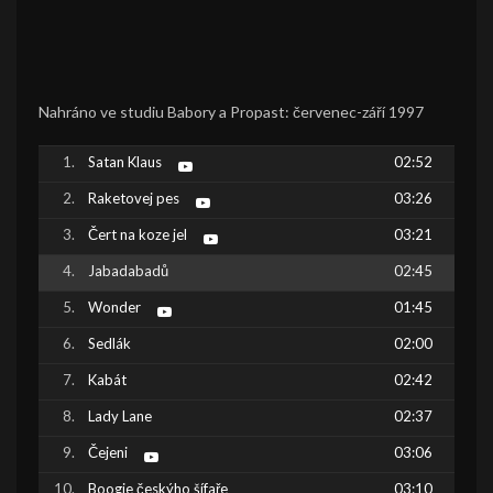
Nahráno ve studiu Babory a Propast: červenec-září 1997
Satan Klaus
02:52
Raketovej pes
03:26
Čert na koze jel
03:21
Jabadabadů
02:45
Wonder
01:45
Sedlák
02:00
Kabát
02:42
Lady Lane
02:37
Čejeni
03:06
Boogie českýho šífaře
03:10