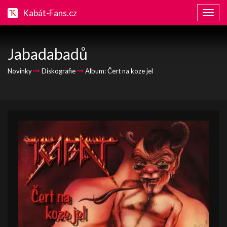
Kabát-Fans.cz
Zobraz
naviga
Jabadabadů
Novinky
Diskografie
Album: Čert na koze jel