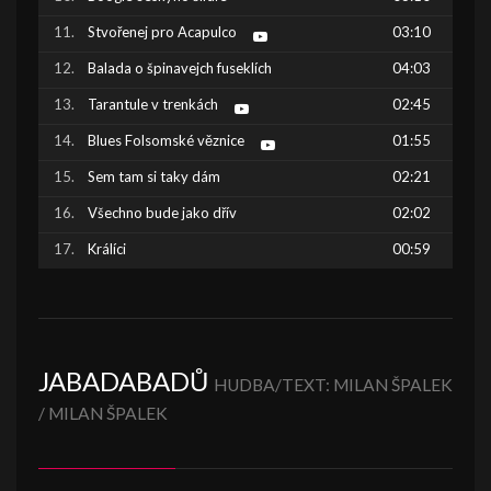
Stvořenej pro Acapulco
03:10
Balada o špinavejch fuseklích
04:03
Tarantule v trenkách
02:45
Blues Folsomské věznice
01:55
Sem tam si taky dám
02:21
Všechno bude jako dřív
02:02
Králíci
00:59
JABADABADŮ
HUDBA/TEXT: MILAN ŠPALEK
/ MILAN ŠPALEK