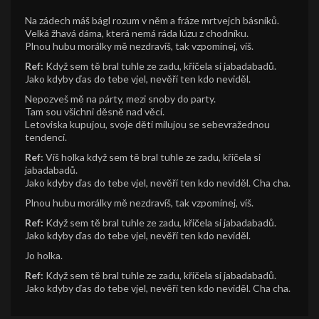
Na zádech máš bágl rozum v něm a fráze mrtvejch básníků.
Velká žhavá dáma, která nemá ráda lúzu z chodníku.
Plnou hubu morálky mě nezdravíš, tak vzpomínej, víš.
Ref:
Když sem tě bral tuhle ze zadu, křičela si jabadabadů.
Jako kdyby ďas do tebe vjel, nevěří ten kdo neviděl.
Nepozveš mě na párty, mezi snoby do party.
Tam sou všichni děsně nad věcí.
Letoviska kupujou, svoje děti milujou se sebevražednou
tendencí.
Ref:
Víš holka když sem tě bral tuhle ze zadu, křičela si
jabadabadů.
Jako kdyby ďas do tebe vjel, nevěří ten kdo neviděl. Cha cha.
Plnou hubu morálky mě nezdravíš, tak vzpomínej, víš.
Ref:
Když sem tě bral tuhle ze zadu, křičela si jabadabadů.
Jako kdyby ďas do tebe vjel, nevěří ten kdo neviděl.
Jo holka.
Ref:
Když sem tě bral tuhle ze zadu, křičela si jabadabadů.
Jako kdyby ďas do tebe vjel, nevěří ten kdo neviděl. Cha cha.