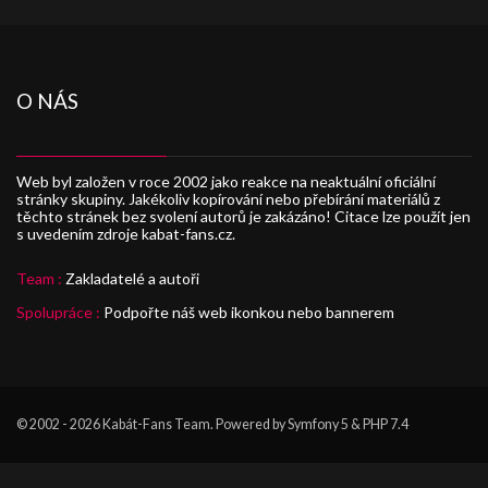
O NÁS
Web byl založen v roce 2002 jako reakce na neaktuální oficiální
stránky skupiny. Jakékoliv kopírování nebo přebírání materiálů z
těchto stránek bez svolení autorů je zakázáno! Citace lze použít jen
s uvedením zdroje kabat-fans.cz.
Team :
Zakladatelé a autoři
Spolupráce :
Podpořte náš web ikonkou nebo bannerem
© 2002 - 2026
Kabát-Fans Team
. Powered by Symfony 5 & PHP 7.4