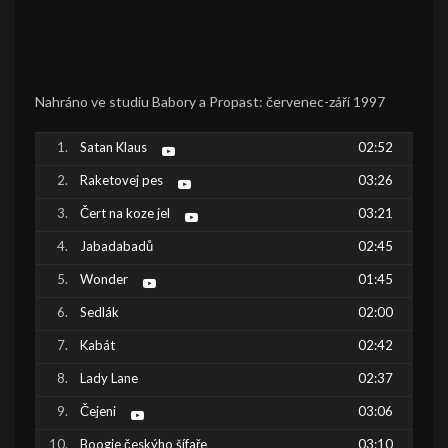
Nahráno ve studiu Babory a Propast: červenec-září 1997
Satan Klaus
02:52
Raketovej pes
03:26
Čert na koze jel
03:21
Jabadabadů
02:45
Wonder
01:45
Sedlák
02:00
Kabát
02:42
Lady Lane
02:37
Čejeni
03:06
Boogie českýho šífaře
03:10