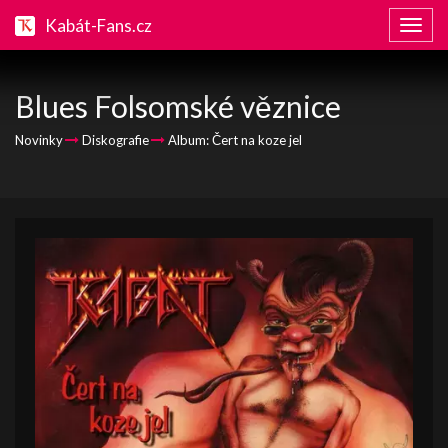
Kabát-Fans.cz
Zobraz
naviga
Blues Folsomské věznice
Novinky
Diskografie
Album: Čert na koze jel