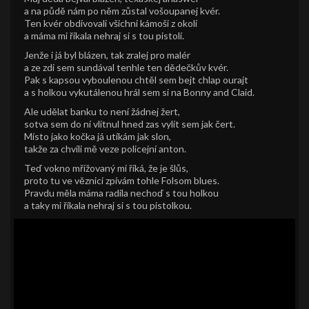
a na půdě nám po něm zůstal vošoupanej kvér.
Ten kvér obdivovali všichni kámoši z okolí
a máma mi říkala nehraj si s tou pistolí.
Jenže i já byl blázen, tak zralej pro malér
a ze zdi sem sundával tenhle ten dědečkův kvér.
Pak s kapsou vyboulenou chtěl sem bejt chlap ourajt
a s holkou vykutálenou hrál sem si na Bonny and Claid.
Ale udělat banku to není žádnej žert,
sotva sem do ní vlítnul hned zas vylít sem jak čert.
Místo jako kočka já utíkám jak slon,
takže za chvíli mě veze policejní anton.
Teď vokno mřížovaný mi říká, že je šlůs,
proto tu ve věznici zpívám tohle Folsom blues.
Pravdu měla máma radila nechoď s tou holkou
a taky mi říkala nehraj si s tou pistolkou.