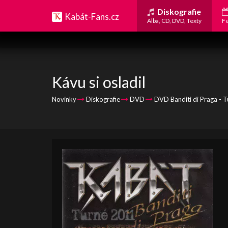
Diskografie
Kabát-Fans.cz
Alba, CD, DVD, Texty
Fe
Kávu si osladil
Novinky
Diskografie
DVD
DVD Banditi di Praga - 