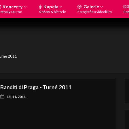
Koncerty
Kapela
Galerie
stivaly a turné
Složení & historie
Fotografie a videoklipy
Roz
Turné 2011
Banditi di Praga - Turné 2011
15. 11. 2011