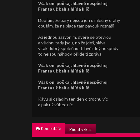
Však oni počkaj, hlavně nespěchej
Franta už balí a hlídá klíč
Doufám, že bary nejsou jen u mléčný dráhy
doufám, že na place tam pavouk roznáší
Až jednou zazvonim, dveře se otevřou
a všichni tady jsou, no že jdeš, sláva
v tak dobrý společnosti hvězdný hospody
to nejsou náhody, přijde ti zpráva
Však oni počkaj, hlavně nespěchej
Franta už balí a hlídá klíč
Však oni počkaj, hlavně nespěchej
Franta už balí a hlídá klíč
Kávu si osladím ten den o trochu víc
a pak už vůbec nic
Komentáře
Přidat vzkaz