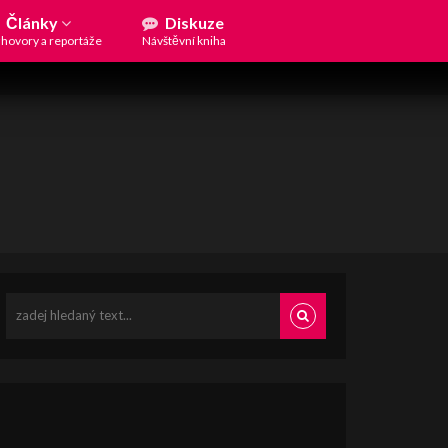
Články
Diskuze
hovory a reportáže
Návštěvní kniha