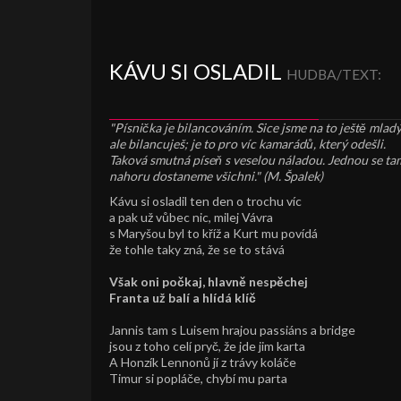
KÁVU SI OSLADIL
HUDBA/TEXT:
"Písnička je bilancováním. Sice jsme na to ještě mladý
ale bilancuješ; je to pro víc kamarádů, který odešli.
Taková smutná píseň s veselou náladou. Jednou se ta
nahoru dostaneme všichni." (M. Špalek)
Kávu si osladil ten den o trochu víc
a pak už vůbec nic, milej Vávra
s Maryšou byl to kříž a Kurt mu povídá
že tohle taky zná, že se to stává
Však oni počkaj, hlavně nespěchej
Franta už balí a hlídá klíč
Jannis tam s Luisem hrajou passiáns a bridge
jsou z toho celí pryč, že jde jim karta
A Honzík Lennonů jí z trávy koláče
Timur si popláče, chybí mu parta