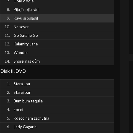
Dole v dole
Piju já, piju rád
Kávu si osladil
Na sever
Go Satane Go
Kalamity Jane
Wonder
Shořel náš dům
Disk II. DVD
Stará Lou
Starej bar
Bum bum tequila
Ebeni
Kdeco nám zachutná
Lady Gagarin