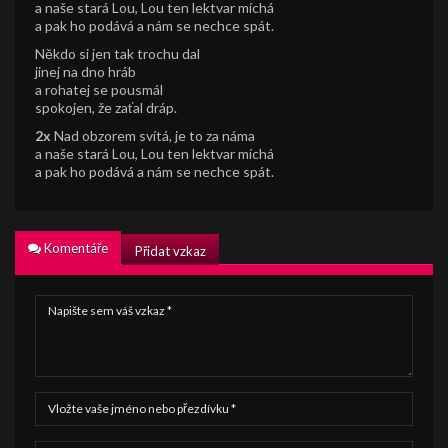
a naše stará Lou, Lou ten lektvar míchá
a pak ho podává a nám se nechce spát.
Někdo si jen tak trochu dal
jinej na dno hráb
a rohatej se pousmál
spokojen, že zaťal dráp.
2x
Nad obzorem svítá, je to za náma
a naše stará Lou, Lou ten lektvar míchá
a pak ho podává a nám se nechce spát.
Komentáře
Přidat vzkaz