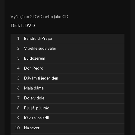
Vyšlo jako 2 DVD nebo jako CD
Disk I. DVD
Banditi di Praga
V pekle sudy válej
Buldozerem
Don Pedro
Dávám ti jeden den
Malá dáma
Dole v dole
Piju já, piju rád
Kávu si osladil
Na sever