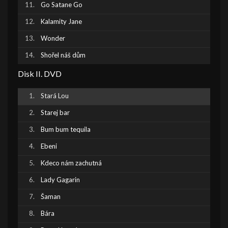
Go Satane Go
Kalamity Jane
Wonder
Shořel náš dům
Disk II. DVD
Stará Lou
Starej bar
Bum bum tequila
Ebeni
Kdeco nám zachutná
Lady Gagarin
Šaman
Bára