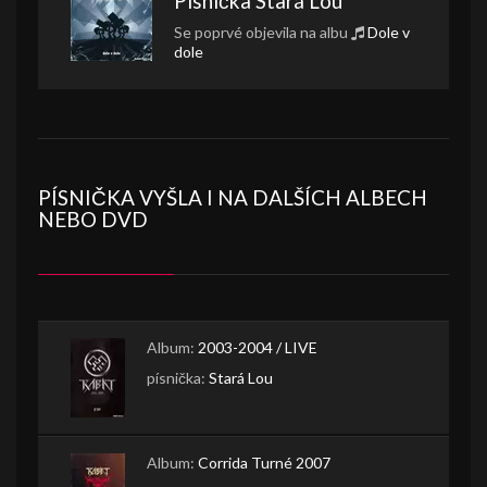
Písnička
Stará Lou
Se poprvé objevila na albu
Dole v
dole
PÍSNIČKA VYŠLA I NA DALŠÍCH ALBECH
NEBO DVD
Album:
2003-2004 / LIVE
písnička:
Stará Lou
Album:
Corrida Turné 2007