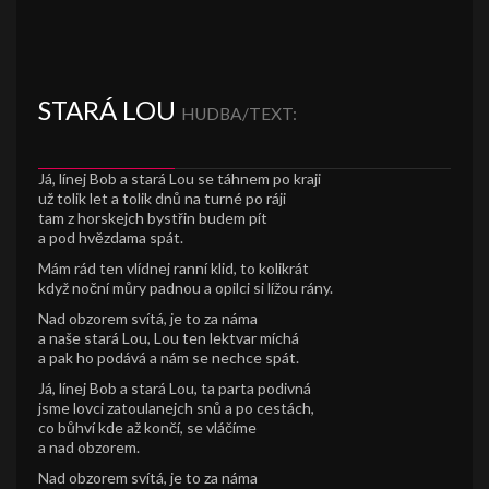
STARÁ LOU
HUDBA/TEXT:
Já, línej Bob a stará Lou se táhnem po kraji
už tolik let a tolik dnů na turné po ráji
tam z horskejch bystřin budem pít
a pod hvězdama spát.
Mám rád ten vlídnej ranní klid, to kolikrát
když noční můry padnou a opilci si lížou rány.
Nad obzorem svítá, je to za náma
a naše stará Lou, Lou ten lektvar míchá
a pak ho podává a nám se nechce spát.
Já, línej Bob a stará Lou, ta parta podivná
jsme lovci zatoulanejch snů a po cestách,
co bůhví kde až končí, se vláčíme
a nad obzorem.
Nad obzorem svítá, je to za náma