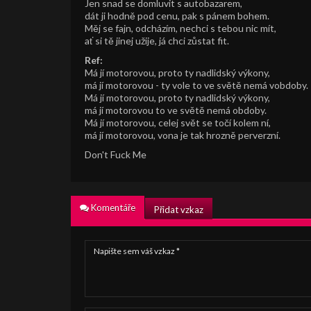
Jen snad se domluvit s autobazarem,
dát ji hodně pod cenu, pak s pánem bohem.
Měj se fajn, odcházím, nechci s tebou nic mít,
ať si tě jinej užije, já chci zůstat fit.
Ref:
Má jí motorovou, proto ty nadlidský výkony,
má jí motorovou - ty vole to ve světě nemá vobdoby.
Má jí motorovou, proto ty nadlidský výkony,
má jí motorovou to ve světě nemá obdoby.
Má jí motorovou, celej svět se točí kolem ní,
má jí motorovou, vona je tak hrozně perverzní.
Don't Fuck Me
Komentáře
Přidat vzkaz