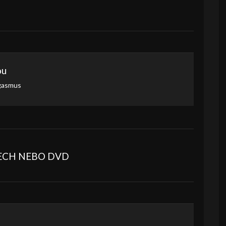
ou
gasmus
BECH NEBO DVD