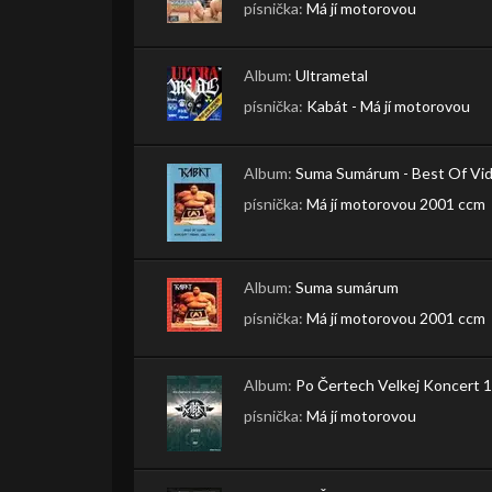
písnička:
Má jí motorovou
Album:
Ultrametal
písnička:
Kabát - Má jí motorovou
Album:
Suma Sumárum - Best Of Vid
písnička:
Má jí motorovou 2001 ccm
Album:
Suma sumárum
písnička:
Má jí motorovou 2001 ccm
Album:
Po Čertech Velkej Koncert 
písnička:
Má jí motorovou