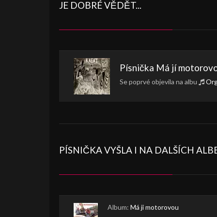
JE DOBRÉ VĚDĚT...
Písnička
Má jí motorov
Se poprvé objevila na albu
Or
PÍSNIČKA VYŠLA I NA DALŠÍCH AL
Album:
Má ji motorovou