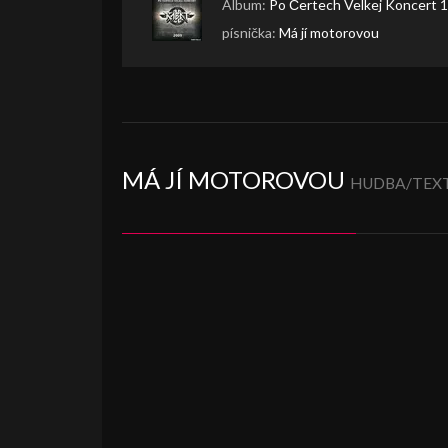
Album:
Po Čertech Velkej Koncert 
písnička:
Má jí motorovou
MÁ JÍ MOTOROVOU
HUDBA/TEXT: