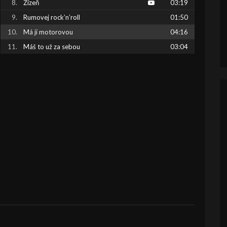
Žízeň
03:19
Rumovej rock’n’roll
01:50
Má jí motorovou
04:16
Máš to už za sebou
03:04