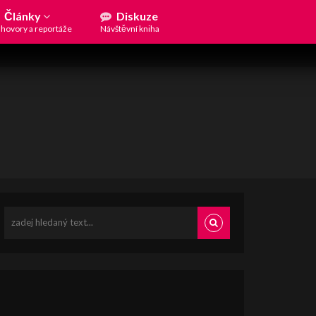
Články
Diskuze
hovory a reportáže
Návštěvní kniha