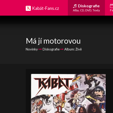
Diskografie
Kabát-Fans.cz
Alba, CD, DVD, Texty
Fe
Má jí motorovou
Novinky
Diskografie
Album: Živě