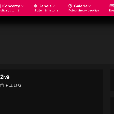
Koncerty
Kapela
Galerie
stivaly a turné
Složení & historie
Fotografie a videoklipy
Roz
Živě
9. 11. 1992