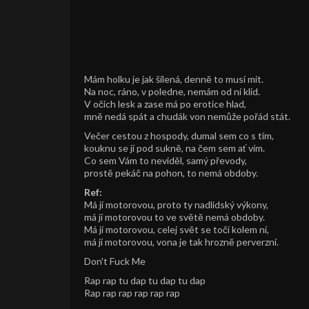
Mám holku je jak šílená, denně to musí mít.
Na noc, ráno, v poledne, nemám od ní klid.
V očích lesk a zase má po erotice hlad,
mně nedá spát a chudák von nemůže pořád stát.
Večer cestou z hospody, dumal sem co s tím,
kouknu se jí pod sukně, na čem sem ať vím.
Co sem Vám to neviděl, samý převody,
prostě pekáč na pohon, to nemá obdoby.
Ref:
Má jí motorovou, proto ty nadlidský výkony,
má jí motorovou to ve světě nemá obdoby.
Má jí motorovou, celej svět se točí kolem ní,
má jí motorovou, vona je tak hrozně perverzní.
Don't Fuck Me
Rap rap tu dap tu dap tu dap
Rap rap rap rap rap rap