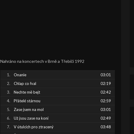
Nahráno na koncertech v Brně a Třebíči 1992
Onanie
03:01
Chlap co řval
02:19
Nechte mě bejt
02:42
Přátelé stárnou
02:59
Zase jsem na mol
03:01
Už jsou zase na koni
02:49
V útulcích pro ztracený
03:48