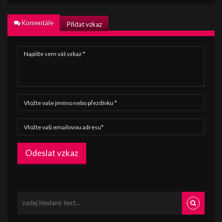
Komentáře
Přidat vzkaz
Odeslat vzkaz