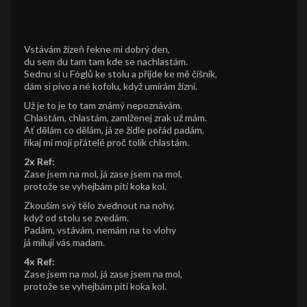
Vstávám žízeň řekne mi dobrý den,
du sem du tam tam kde se nachlastám.
Sednu si u Fóglů ke stolu a přijde ke mě číšník,
dám si pivo a né kofolu, když umírám žízní.
Už je to je to tam známý nepoznávám.
Chlastám, chlastám, zamlženej zrak už mám.
Ať dělám co dělám, já ze židle pořád padám,
říkaj mi moji přátelé proč tolik chlastám.
2x Ref:
Zase jsem na mol, já zase jsem na mol,
protože se vyhejbám pití koka kol.
Zkouším svý tělo zvednout na nohy,
když od stolu se zvedám.
Padám, vstávám, nemám na to vlohy
já miluji vás madam.
4x Ref:
Zase jsem na mol, já zase jsem na mol,
protože se vyhejbám pití koka kol.