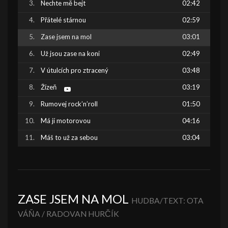
Nechte mě bejt
02:42
Přátelé stárnou
02:59
Zase jsem na mol
03:01
Už jsou zase na koni
02:49
V útulcích pro ztracený
03:48
Žízeň
03:19
Rumovej rock’n’roll
01:50
Má jí motorovou
04:16
Máš to už za sebou
03:04
ZASE JSEM NA MOL
HUDBA/TEXT: OTA
VÁŇA / RADOVAN HURČÍK