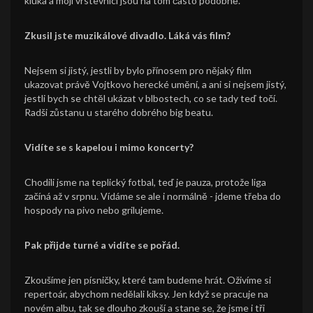
kluka a moji vrstevníci jsou na tom často podobně.
Zkusil jste muzikálové divadlo. Láká vás film?
Nejsem si jistý, jestli by bylo přínosem pro nějaký film
ukazovat právě Vojtkovo herecké umění, a ani si nejsem jistý,
jestli bych se chtěl ukázat v blbostech, co se tady teď točí.
Radši zůstanu u starého dobrého big beatu.
Vidíte se s kapelou i mimo koncerty?
Chodili jsme na teplický fotbal, teď je pauza, protože liga
začíná až v srpnu. Vídáme se ale i normálně - jdeme třeba do
hospody na pivo nebo grilujeme.
Pak přijde turné a vidíte se pořád.
Zkoušíme jen písničky, které tam budeme hrát. Oživíme si
repertoár, abychom nedělali kiksy. Jen když se pracuje na
novém albu, tak se dlouho zkouší a stane se, že jsme i tři