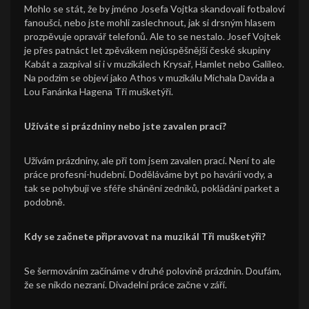
Mohlo se stát, že by jméno Josefa Vojtka skandovali fotbaloví
fanoušci, nebo jste mohli zaslechnout, jak si drsným hlasem
prozpěvuje opravář telefonů. Ale to se nestalo. Josef Vojtek
je přes patnáct let zpěvákem nejúspěšnější české skupiny
Kabát a zazpíval si i v muzikálech Krysař, Hamlet nebo Galileo.
Na podzim se objeví jako Athos v muzikálu Michala Davida a
Lou Fanánka Hagena Tři mušketýři.
Užíváte si prázdniny nebo jste zavalen prací?
Užívám prázdniny, ale při tom jsem zavalen prací. Není to ale
práce profesní-hudební. Doděláváme byt po havárii vody, a
tak se pohybuji ve sféře shánění zedníků, pokládání parket a
podobně.
Kdy se začnete připravovat na muzikál Tři mušketýři?
Se šermováním začínáme v druhé polovině prázdnin. Doufám,
že se nikdo nezraní. Divadelní práce začne v září.