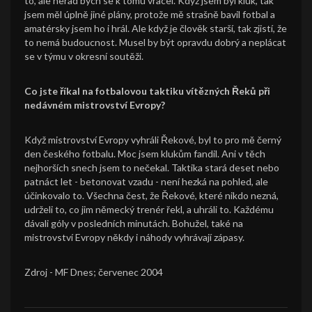
to, ale nerad bych se k tomu vracel. Když jsem byl kluk, tak
jsem měl úplně jiné plány, protože mě strašně bavil fotbal a
amatérsky jsem ho i hrál. Ale když je člověk starší, tak zjistí, že
to nemá budoucnost. Musel by být opravdu dobrý a neplácat
se v týmu v okresní soutěži.
Co jste říkal na fotbalovou taktiku vítězných Řeků při
nedávném mistrovství Evropy?
Když mistrovství Evropy vyhráli Řekové, byl to pro mě černý
den českého fotbalu. Moc jsem klukům fandil. Ani v těch
nejhorších snech jsem to nečekal. Taktika stará deset nebo
patnáct let - betonovat vzadu - není hezká na pohled, ale
účinkovalo to. Všechna čest, že Řekové, které nikdo nezná,
udrželi to, co jim německý trenér řekl, a uhráli to. Každému
dávali góly v posledních minutách. Bohužel, také na
mistrovství Evropy někdy i náhody vyhrávají zápasy.
Zdroj - MF Dnes; červenec 2004