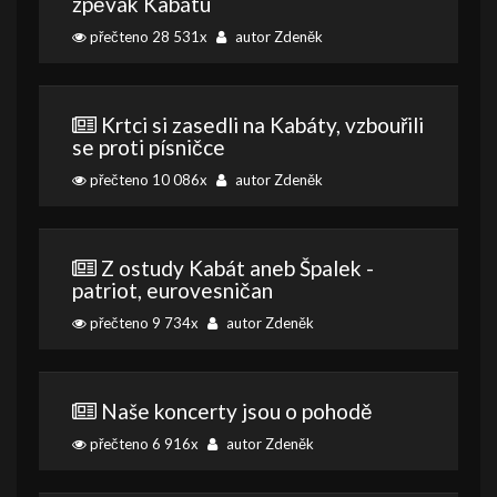
zpěvák Kabátu
přečteno 28 531x
autor Zdeněk
Krtci si zasedli na Kabáty, vzbouřili
se proti písničce
přečteno 10 086x
autor Zdeněk
Z ostudy Kabát aneb Špalek -
patriot, eurovesničan
přečteno 9 734x
autor Zdeněk
Naše koncerty jsou o pohodě
přečteno 6 916x
autor Zdeněk