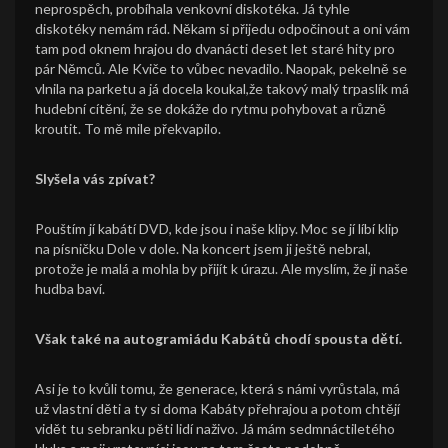
neprospěch, probíhala venkovní diskotéka. Já tyhle
diskotéky nemám rád. Někam si přijedu odpočinout a oni vám
tam pod oknem hrajou do dvanácti deset let staré hity pro
pár Němců. Ale Kviče to vůbec nevadilo. Naopak, pekelně se
vlnila na parketu a já docela koukal,že takový malý trpaslík má
hudební cítění, že se dokáže do rytmu pohybovat a různě
kroutit. To mě mile překvapilo.
Slyšela vás zpívat?
Pouštím jí kabátí DVD, kde jsou i naše klipy. Moc se jí líbí klip
na písničku Dole v dole. Na koncert jsem ji ještě nebral,
protože je malá a mohla by přijít k úrazu. Ale myslím, že ji naše
hudba baví.
Však také na autogramiádu Kabátů chodí spousta dětí.
Asi je to kvůli tomu, že generace, která s námi vyrůstala, má
už vlastní děti a ty si doma Kabáty přehrajou a potom chtějí
vidět tu sebranku pěti lidí naživo. Já mám sedmnáctiletého