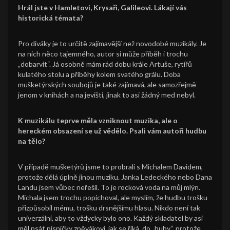
Hrál jste v Hamletovi, Krysaři, Galileovi. Lákají vás
historická témata?
Pro diváky je to určitě zajímavější než novodobé muzikály. Je
na nich něco tajemného, autor si může příběh i trochu
„dobarvit“. Já osobně mám rád dobu krále Artuše, rytířů
kulatého stolu a příběhy kolem svatého grálu. Doba
mušketýrských soubojů je také zajímavá, ale samozřejmě
jenom v knihách a na jevišti, jinak to asi žádný med nebyl.
K muzikálu teprve měla vzniknout muzika, ale o
hereckém obsazení se už vědělo. Psali vám autoři hudbu
na tělo?
V případě mušketýrů jsme to probrali s Michalem Davidem,
protože dělá úplně jinou muziku. Janka Ledeckého nebo Dana
Landu jsem vůbec neřešil. To je rocková voda na můj mlýn.
Michala jsem trochu popichoval, ale myslím, že hudbu trošku
přizpůsobil mému, trošku drsnějšímu hlasu. Nikdo není tak
univerzální, aby to vždycky bylo ono. Každý skladatel by asi
měl psát písničky zpěvákovi, jak se říká, do „huby“, protože