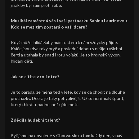
jinak by byl sám proti sobě.
Muzikál zaměstná vás i vaši partnerku Sabinu Laurinovou.
Kdo se mezitím postará o vaši dceru?
Když může, hlídá Sáby máma, která k nám vždycky přijde.
Kvíče jsou dva roky pryč a poslední dobou s ní šijou všichni
čerti a utahala by snad i rotu vojáků. Je to hrdinský výkon,
hlídání dětí.
Jak se cítíte v roli otce?
Je to paráda, zejména teď v létě, kdy se dá chodit na dlouhé
procházky. Dcera je taky pohyblivější. Už to není malý špunt,
který třikrát upadne, než ujde metr.
Zdědila hudební talent?
Byli jsme na dovolené v Chorvatsku a tam každý den, v náš