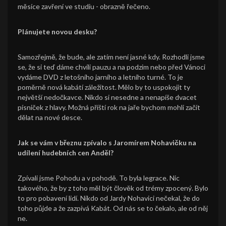
měsíce zavření ve studiu - obrazně řečeno.
Plánujete novou desku?
Samozřejmě, že bude, ale zatím není jasné kdy. Rozhodli jsme
se, že si teď dáme chvíli pauzu a na podzim nebo před Vánoci
vydáme DVD z letošního jarního a letního turné. To je
poměrně nová kabátí záležitost. Mělo by to uspokojit ty
největší nedočkavce. Nikdo si nesedne a nenapíše dvacet
písniček z hlavy. Možná příští rok na jaře bychom mohli začít
dělat na nové desce.
Jak se vám v březnu zpívalo s Jaromírem Nohavičku na
udílení hudebních cen Anděl?
Zpívali jsme Pohodu a v pohodě. To byla legrace. Nic
takového, že by z toho měl být člověk od trémy zpocený. Bylo
to pro pobavení lidí. Nikdo od Jardy Nohavici nečekal, že do
toho půjde a že zazpívá Kabát. Od nás se to čekalo, ale od něj
ne.