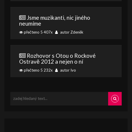
Jsme muzikanti, nic jiného
neumíme
přečteno 5 407x
autor Zdeněk
Rozhovor s Otou o Rockové
Ostravě 2012 a nejen o ní
přečteno 5 232x
autor Ivo