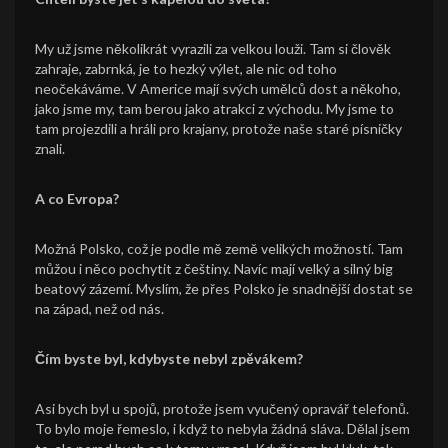
My už jsme několikrát vyrazili za velkou louži. Tam si člověk
zahraje, zabrnká, je to hezký výlet, ale nic od toho
neočekáváme. V Americe mají svých umělců dost a někoho,
jako jsme my, tam berou jako atrakci z východu. My jsme to
tam projezdili a hráli pro krajany, protože naše staré písničky
znali.
A co Evropa?
Možná Polsko, což je podle mě země velikých možností. Tam
můžou i něco pochytit z češtiny. Navíc mají velký a silný big
beatový zázemí. Myslím, že přes Polsko je snadnější dostat se
na západ, než od nás.
Čím byste byl, kdybyste nebyl zpěvákem?
Asi bych byl u spojů, protože jsem vyučený opravář telefonů.
To bylo moje řemeslo, i když to nebyla žádná sláva. Dělal jsem