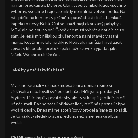
na naší předkapele Doloros Clan. Jsou to mladí kluci, všechno
výborný, všechno hraje, ale nikdy nehráli na velkým pódiu. Na
nás přišlo na koncert v průměru patnáct tisíc lidí a ta mladá
kapela to nevydýchá. Oni se snaží, mají okoukaný pohyby z
MTV, ale nejsou to oni. Člověk se musí vyhrát a naučit se to
sám. Je lepší mít nějakou zkušenost a na ní stavět vlastní
image. Když mi někdo navlíkne klobouk, nemůžu hned začít
zpívat v klobouku, protože pak může člověk vypadat jako
šašek. Všechno ukáže čas.
Jaké byly začátky Kabátu?
My jsme začínali v osmaosmdesátém a pomalu jsme si
získávali a nabalovali své posluchače. Měli jsme prodaných
čtyřicet tisíc kopií z první desky, ale ty si koupili jen lidé, kteří
už nás znali. Pak se začali přidávat lidé, kteří nás poznali až po
vydání desky. Dnes máme stotisícový prodej a jsme za to rádi.
Je to však výsledek práce předtím, než jsme nějaké album
vydali.
Chtěli byste jet s kapelou do světa?