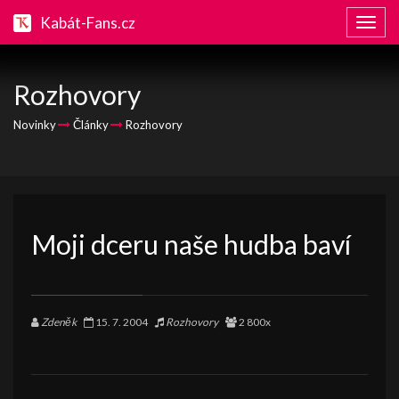
Kabát-Fans.cz
Zobraz
naviga
Rozhovory
Novinky
Články
Rozhovory
Moji dceru naše hudba baví
Zdeněk
15. 7. 2004
Rozhovory
2 800x