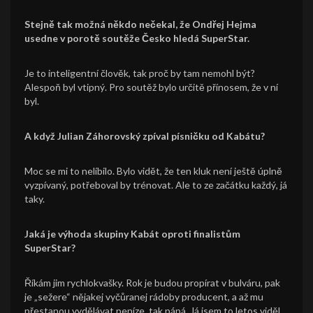
Stejně tak možná někdo nečekal, že Ondřej Hejma
usedne v porotě soutěže Česko hledá SuperStar.
Je to inteligentní člověk, tak proč by tam nemohl být?
Alespoň byl vtipný. Pro soutěž bylo určitě přínosem, že v ní
byl.
A když Julian Záhorovský zpíval písničku od Kabátu?
Moc se mi to nelíbilo. Bylo vidět, že ten kluk není ještě úplně
vyzpívaný, potřeboval by trénovat. Ale to ze začátku každý, já
taky.
Jaká je výhoda skupiny Kabát oproti finalistům
SuperStar?
Říkám jim rychlokvašky. Rok je budou propírat v bulváru, pak
je „sežere“ nějakej vyčůranej rádoby producent, a až mu
přestanou vydělávat peníze, tak pápá. Já jsem to letos viděl