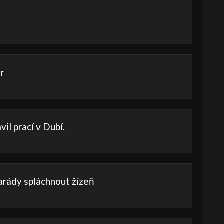
er
vil prací v Dubí.
rády spláchnout žízeň