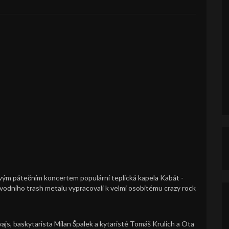
vým pátečním koncertem populární teplická kapela Kabát -
vodního trash metalu vypracovali k velmi osobitému crazy rock
js, baskytarista Milan Špalek a kytaristé Tomáš Krulich a Ota