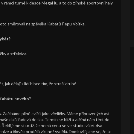
 v rámci turné k desce MegaHu, a to do zlínské sportovní haly
roto směrovali na zpěváka Kabátů Pepu Vojtka.
hybět?
ky a střelnice.
 jak dělají z lidí blbce tím, že straší druhé.
u Kabátu nového?
. Začínáme pilně cvičit jako včeličky. Máme připravených asi
naše další řadová deska. Termín se blíží a začíná nám téct do
Řekli jsme si totiž, že nemá cenu se ve studiu válet dva
ze a člověk prodělá víc, než vydělá. Domluvili jsme se, že to