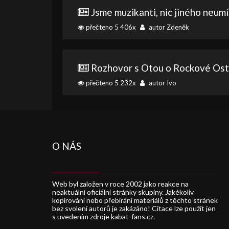
Jsme muzikanti, nic jiného neum
přečteno 5 406x
autor Zdeněk
Rozhovor s Otou o Rockové Ostr
přečteno 5 232x
autor Ivo
O NÁS
Web byl založen v roce 2002 jako reakce na
neaktuální oficiální stránky skupiny. Jakékoliv
kopírování nebo přebírání materiálů z těchto stránek
bez svolení autorů je zakázáno! Citace lze použít jen
s uvedením zdroje kabat-fans.cz.