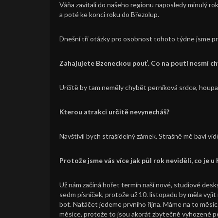
Váňa zavítali do našeho regionu naposledy minulý rok
a poté ke konci roku do Březolup.
Dnešní tři otázky pro osobnost tohoto týdne jsme p
Zahajujete Bzeneckou pouť. Co na pouti nesmí c
Určitě by tam neměly chybět perníková srdce, houpač
Kterou atrakci určitě nevynecháš?
Navštívil bych strašidelný zámek. Strašně mě baví vidět,
Protože jsme vás více jak půl rok neviděli, co je 
Už nám začíná hořet termín naší nové, studiové desky
sedm písniček, protože už 10. listopadu by měla vyjít 
bot. Natáčet jedeme prvního října. Máme na to měsíc. 
měsíce, protože to jsou akorát zbytečně vyhozené pení