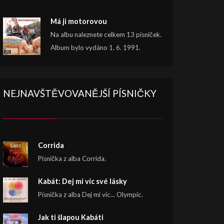
Má ji motorovou
Na albu naleznete celkem 13 písniček.
Album bylo vydáno 1. 6. 1991.
NEJNAVŠTĚVOVANĚJŠÍ PÍSNIČKY
Corrida
Písnička z alba Corrida.
Kabát: Dej mi víc své lásky
Písnička z alba Dej mi víc... Olympic.
Jak ti šlapou Kabáti