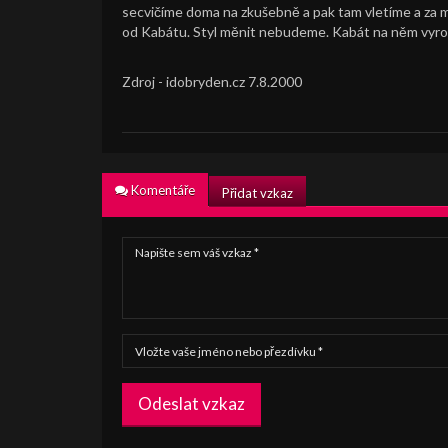
secvičíme doma na zkušebně a pak tam vletíme a za m
od Kabátu. Styl měnit nebudeme. Kabát na něm vyrost
Zdroj - idobryden.cz 7.8.2000
Komentáře
Přidat vzkaz
Odeslat vzkaz