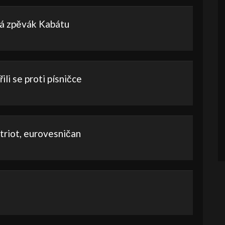
íká zpěvák Kabátu
ili se proti písničce
triot, eurovesničan