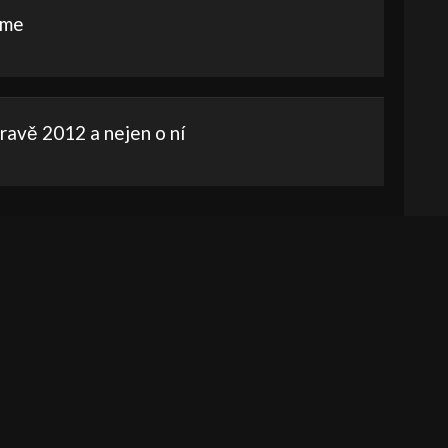
íme
avě 2012 a nejen o ní