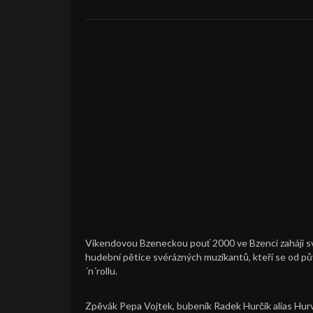
Víkendovou Bzeneckou pouť 2000 ve Bzenci zahájí s
hudební pětice svérázných muzikantů, kteří se od pů
´n´rollu.
Zpěvák Pepa Vojtek, bubeník Radek Hurčík alias Hurva