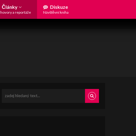
Články
Diskuze
hovory a reportáže
Návštěvní kniha