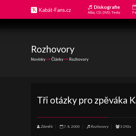
Diskografie
Kabát-Fans.cz
Alba, CD, DVD, Texty
Fe
Rozhovory
Novinky
Články
Rozhovory
Tři otázky pro zpěváka 
Zdeněk
7. 8. 2000
Rozhovory
3 292x