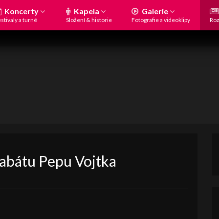
Koncerty
Kapela
Galerie
stivaly a turné
Složení & historie
Fotografie a videoklipy
Roz
Kabátu Pepu Vojtka