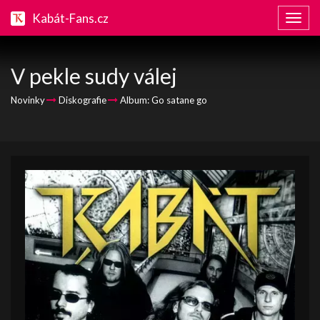
Kabát-Fans.cz
Zobraz
naviga
V pekle sudy válej
Novinky
Diskografie
Album: Go satane go