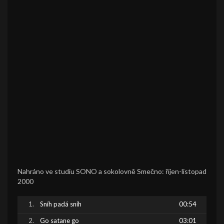
Nahráno ve studiu SONO a sokolovně Smečno: říjen-listopad
2000
Sníh padá sníh
00:54
Go satane go
03:01