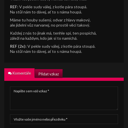
REF:
V pekle sudy válej, z kotle pára stoupá.
Na stůl nám to dávej, ať to s náma houpá.
Máme tu houby sušený, odvar z hlavy makový,
ale jídelní vůz narvanej, no prostě věci takový.
Každej z nás to jinak má, tenhle spí, ten pospíchá,
záleží na každym, kdo jak si to namíchá.
REF (2x):
V pekle sudy válej, z kotle pára stoupá.
Na stůl nám to dávej, ať to s náma houpá.
Komentáře
Přidat vzkaz