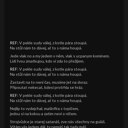
REF:
V pekle sudy válej, z kotle pára stoupá.
Na stůl nám to dávej, ať to s náma houpá.
Jede vlak no a my jedem v něm, vlak s ucpanym komínem.
Lidi řvou zmatkujou, kdo ví zda to přežijem.
REF:
V pekle sudy válej, z kotle pára stoupá.
Na stůl nám to dávej, ať to s náma houpá.
Zastavit na to není čas, musíme jet na doraz.
Připoutat nekecat, kdesi protrhla se hráz.
REF:
V pekle sudy válej, z kotle pára stoupá.
Na stůl nám to dávej, ať to s náma houpá.
Nejlíp to vydejchal, mašinfíra s topičem,
jedou si na koksu a zatim neví o ničem.
Strojvůdce je starej satanáš, zve nás všechny na guláš.
Vítám vás jedem dál, ty nemáš tak tady máš.