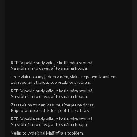
REF:
V pekle sudy válej, z kotle pára stoupá.
Na stůl nám to dávej, ať to s náma houpá.
Jede vlak no a my jedem v něm, vlak s ucpanym komínem.
Lidi řvou, zmatkujou, kdo ví zda to přežijem.
REF:
V pekle sudy válej, z kotle pára stoupá.
Na stůl nám to dávej, ať to s náma houpá.
Zastavit na to není čas, musíme jet na doraz.
Připoutat nekecat, kdesi protrhla se hráz.
REF:
V pekle sudy válej, z kotle pára stoupá.
Na stůl nám to dávej, ať to s náma houpá
Nejlíp to vydejchal Mašinfíra s topičem.