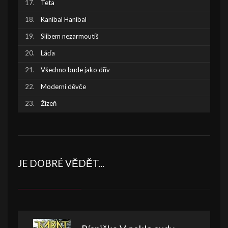
Teta
Kanibal Hanibal
Slibem nezarmoutíš
Láďa
Všechno bude jako dřív
Moderní děvče
Žízeň
JE DOBRÉ VĚDĚT...