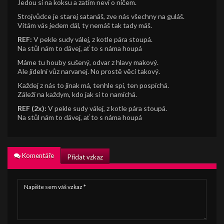
Jedou si na koksu a zatim neví o ničem.
Strojvůdce je starej satanáš, zve nás všechny na guláš.
Vítám vás jedem dál, ty nemáš tak tady máš.
REF:
V pekle sudy válej, z kotle pára stoupá.
Na stůl nám to dávej, ať to s náma houpá
Máme tu houby sušený, odvar z hlavy makový.
Ale jídelní vůz narvanej. No prostě věci takový.
Každej z nás to jinak má, tenhle spí, ten pospíchá.
Záleží na každym, kdo jak si to namíchá.
REF (2x):
V pekle sudy válej, z kotle pára stoupá.
Na stůl nám to dávej, ať to s náma houpá
Komentáře
Přidat vzkaz