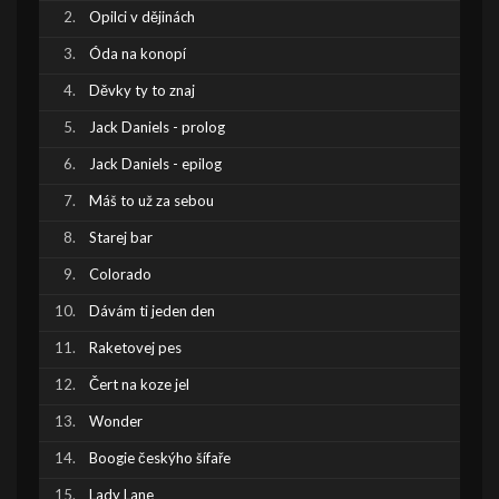
Opilci v dějinách
Óda na konopí
Děvky ty to znaj
Jack Daniels - prolog
Jack Daniels - epilog
Máš to už za sebou
Starej bar
Colorado
Dávám ti jeden den
Raketovej pes
Čert na koze jel
Wonder
Boogie českýho šífaře
Lady Lane