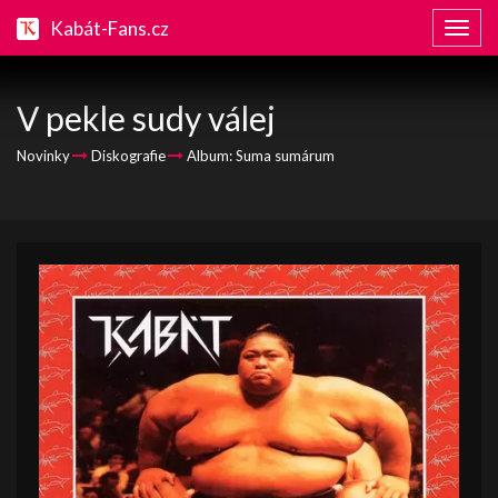
Kabát-Fans.cz
Zobraz
naviga
V pekle sudy válej
Novinky
Diskografie
Album: Suma sumárum