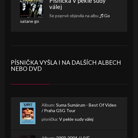
Písnička
V pekle sudy
válej
Se poprvé objevila na albu
Go
satane go
PÍSNIČKA VYŠLA I NA DALŠÍCH ALBECH
NEBO DVD
Album:
Suma Sumárum - Best Of Video
/ Praha GSG Tour
písnička:
V pekle sudy válej
Album:
2003-2004 / LIVE