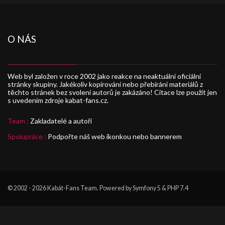
O NÁS
Web byl založen v roce 2002 jako reakce na neaktuální oficiální
stránky skupiny. Jakékoliv kopírování nebo přebírání materiálů z
těchto stránek bez svolení autorů je zakázáno! Citace lze použít jen
s uvedením zdroje kabat-fans.cz.
Team :
Zakladatelé a autoři
Spolupráce :
Podpořte náš web ikonkou nebo bannerem
© 2002 - 2026
Kabát-Fans Team
. Powered by Symfony 5 & PHP 7.4