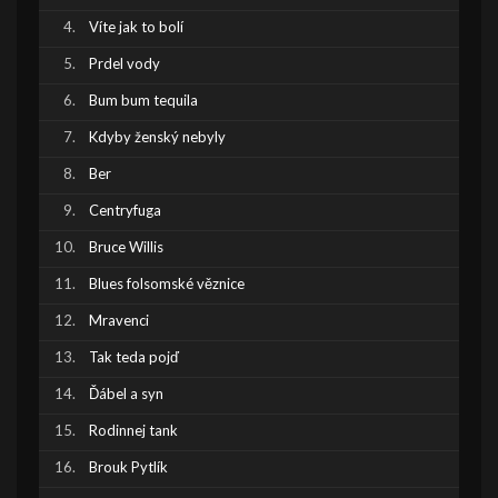
Víte jak to bolí
Prdel vody
Bum bum tequila
Kdyby ženský nebyly
Ber
Centryfuga
Bruce Willis
Blues folsomské věznice
Mravenci
Tak teda pojď
Ďábel a syn
Rodinnej tank
Brouk Pytlík