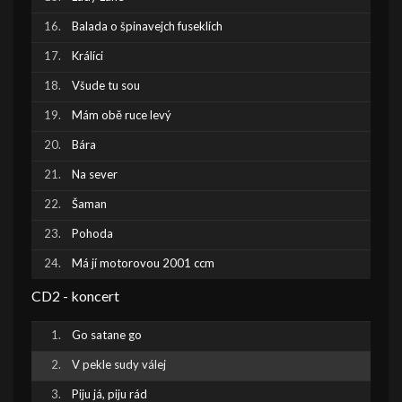
Balada o špinavejch fuseklích
Králíci
Všude tu sou
Mám obě ruce levý
Bára
Na sever
Šaman
Pohoda
Má jí motorovou 2001 ccm
CD2 - koncert
Go satane go
V pekle sudy válej
Piju já, piju rád