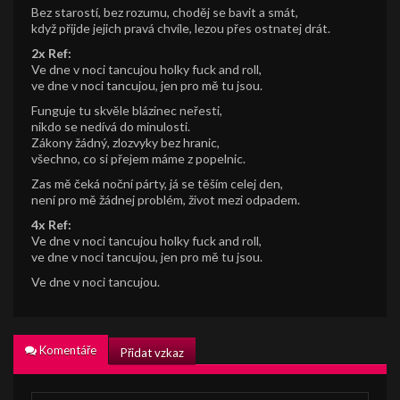
Bez starostí, bez rozumu, choděj se bavit a smát,
když přijde jejich pravá chvíle, lezou přes ostnatej drát.
2x Ref:
Ve dne v noci tancujou holky fuck and roll,
ve dne v noci tancujou, jen pro mě tu jsou.
Funguje tu skvěle blázinec neřesti,
nikdo se nedívá do minulosti.
Zákony žádný, zlozvyky bez hranic,
všechno, co si přejem máme z popelnic.
Zas mě čeká noční párty, já se těším celej den,
není pro mě žádnej problém, život mezi odpadem.
4x Ref:
Ve dne v noci tancujou holky fuck and roll,
ve dne v noci tancujou, jen pro mě tu jsou.
Ve dne v noci tancujou.
Komentáře
Přidat vzkaz