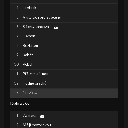
Hrobník
V útulcích pro ztracený
S čerty tancoval
Démon
Rozbitou
Kabát
Rebel
Přátelé stárnou
Hodně prachů
Nic víc ...
Dohrávky
Za trest
Má jí motorovou