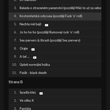
Balada o ztraceném panenství (později Máš to už za sebou)
Kostomlatská odyssea (později Fuck ’n’ roll)
Nechte mě bejt
Jo ho ho ho (později Rumovej rock ’n’ roll)
Sex pervers & thrash (později Sex pervers)
Orgie
A šel ...
Úplně normální holka
Pašík - black death
Strana B
Spadla klec
Ve věku X
Pantáta