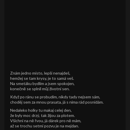
Znám jedno místo, lepší nenajdeš,
hemžej se tam krysy, je to samá veš.
Na smetáku bydlím a jsem spokojen,
konečně se splnil můj životní sen.
Když po ránu se probudím, nikdy tady nejsem sám,
choděj sem za mnou prasata, já s nima rád posnídám.
Nedaleko holky tu makaj celej den,
že byly moc drzý, tak žijou za plotem.
Všichni na ně řvou, já dárek pro ně mám,
až se trochu setmí pozvu je na mejdan.