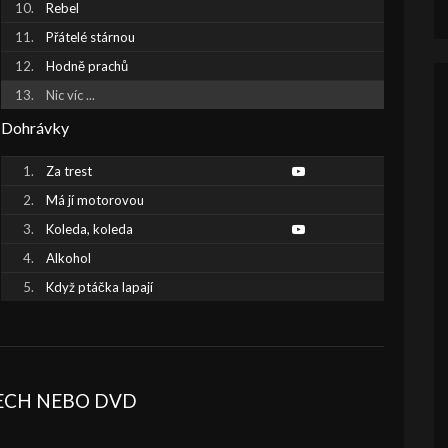
Rebel
Přátelé stárnou
Hodně prachů
Nic víc ...
Dohrávky
Za trest
Má jí motorovou
Koleda, koleda
Alkohol
Když ptáčka lapají
BECH NEBO DVD