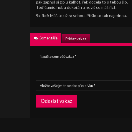
pak zapnul si zip u kalhot, řek docela to s tebou šlo.
Teď čumíš, hubu dokořán a nevíš co máš říct.
9x Ref:
Máš to už za sebou. Přišlo to tak najednou.
Komentáře
Přidat vzkaz
Odeslat vzkaz