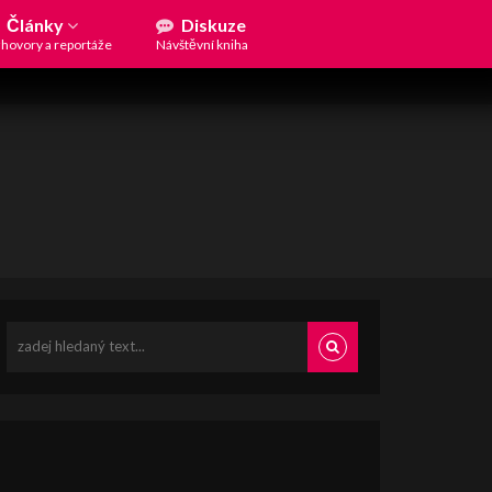
Články
Diskuze
hovory a reportáže
Návštěvní kniha