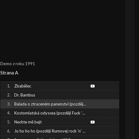
Demo z roku 1991
Strana A
Zbabělec
Dr. Bambus
Balada o ztraceném panenství (později Máš to už za sebou)
Kostomlatská odyssea (později Fuck ’n’ roll)
Nechte mě bejt
Jo ho ho ho (později Rumovej rock ’n’ roll)