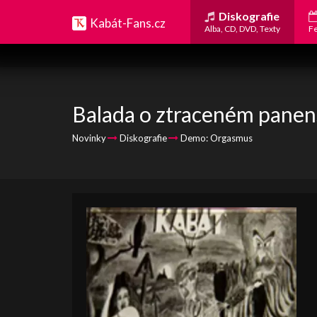
Diskografie
Kabát-Fans.cz
Alba, CD, DVD, Texty
Fe
Balada o ztraceném panens
Novinky
Diskografie
Demo: Orgasmus