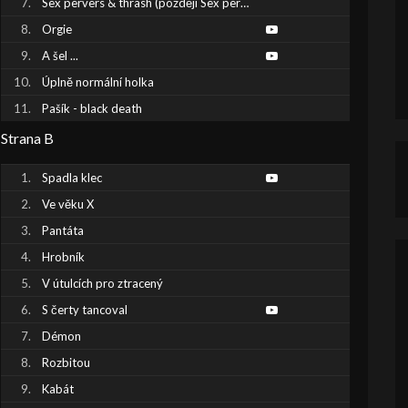
Sex pervers & thrash (později Sex pervers)
Orgie
A šel ...
Úplně normální holka
Pašík - black death
Strana B
Spadla klec
Ve věku X
Pantáta
Hrobník
V útulcích pro ztracený
S čerty tancoval
Démon
Rozbitou
Kabát