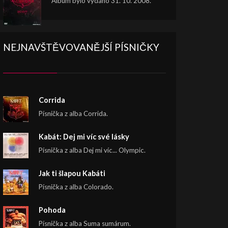
Album bylo vydáno 31. 10. 2008.
NEJNAVŠTĚVOVANĚJŠÍ PÍSNIČKY
Corrida
Písnička z alba Corrida.
Kabát: Dej mi víc své lásky
Písnička z alba Dej mi víc... Olympic.
Jak ti šlapou Kabáti
Písnička z alba Colorado.
Pohoda
Písnička z alba Suma sumárum.