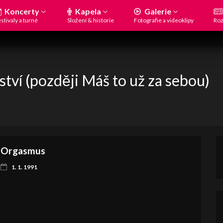
Koncerty
Kapela
Galerie
stivaly a turné
Složení & historie
Fotografie a videoklipy
Roz
tví (později Máš to už za sebou)
Orgasmus
1. 1. 1991