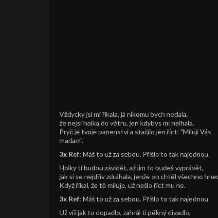
Vždycky jsi mi říkala, já nikomu bych nedala,
že nejsi holka do větru, jen kdybys mi nelhala.
Pryč je tvoje panenství a stačilo jen říct: "Miluji Vás
madam".
3x Ref:
Máš to už za sebou. Přišlo to tak najednou.
Holky ti budou závidět, až jim to budeš vyprávět,
jak si se nejdřív zdráhala, jenže on chtěl všechno hne
Když říkal, že tě miluje, už nešlo říct mu ne.
3x Ref:
Máš to už za sebou. Přišlo to tak najednou.
Už víš jak to dopadlo, zahrál ti pěkný divadlo,