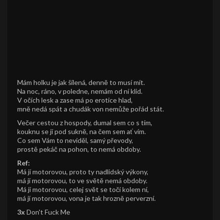
Mám holku je jak šílená, denně to musí mít.
Na noc, ráno, v poledne, nemám od ní klid.
V očích lesk a zase má po erotice hlad,
mně nedá spát a chudák von nemůže pořád stát.
Večer cestou z hospody, dumal sem co s tím,
kouknu se jí pod sukně, na čem sem ať vím.
Co sem Vám to neviděl, samý převody,
prostě pekáč na pohon, to nemá obdoby.
Ref:
Má jí motorovou, proto ty nadlidský výkony,
má jí motorovou, to ve světě nemá obdoby.
Má jí motorovou, celej svět se točí kolem ní,
má jí motorovou, vona je tak hrozně perverzní.
3x
Don't Fuck Me