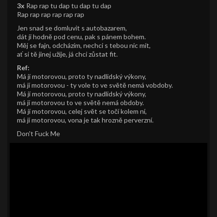
3x
Rap rap tu dap tu dap tu dap
Rap rap rap rap rap rap
Jen snad se domluvit s autobazarem,
dát ji hodně pod cenu, pak s pánem bohem.
Měj se fajn, odcházím, nechci s tebou nic mít,
ať si tě jinej užije, já chci zůstat fit.
Ref:
Má jí motorovou, proto ty nadlidský výkony,
má jí motorovou - ty vole to ve světě nemá vobdoby.
Má jí motorovou, proto ty nadlidský výkony,
má jí motorovou to ve světě nemá obdoby.
Má jí motorovou, celej svět se točí kolem ní,
má jí motorovou, vona je tak hrozně perverzní.
Don't Fuck Me