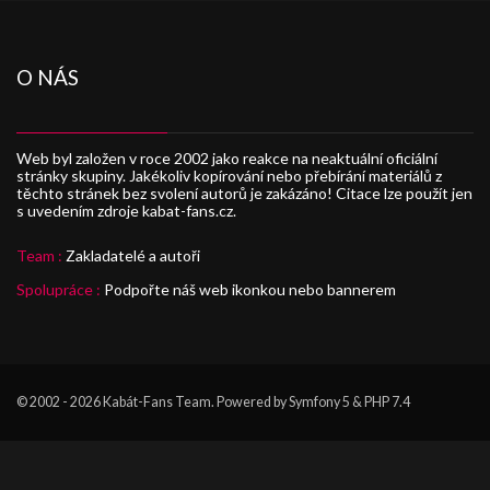
O NÁS
Web byl založen v roce 2002 jako reakce na neaktuální oficiální
stránky skupiny. Jakékoliv kopírování nebo přebírání materiálů z
těchto stránek bez svolení autorů je zakázáno! Citace lze použít jen
s uvedením zdroje kabat-fans.cz.
Team :
Zakladatelé a autoři
Spolupráce :
Podpořte náš web ikonkou nebo bannerem
© 2002 - 2026
Kabát-Fans Team
. Powered by Symfony 5 & PHP 7.4