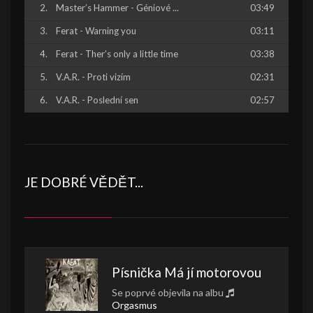
Master’s Hammer - Géniové ...
03:49
Ferat - Warning you
03:11
Ferat - Ther’s only a little time
03:38
V.A.R. - Proti vizím
02:31
V.A.R. - Poslední sen
02:57
JE DOBRÉ VĚDĚT...
Písnička
Má jí motorovou
Se poprvé objevila na albu
Orgasmus