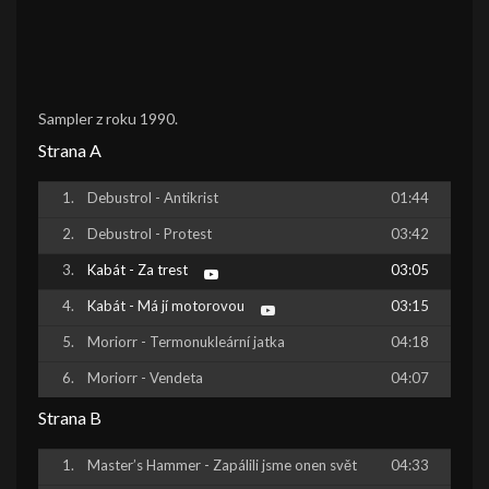
Sampler z roku 1990.
Strana A
Debustrol - Antikrist
01:44
Debustrol - Protest
03:42
Kabát - Za trest
03:05
Kabát - Má jí motorovou
03:15
Moriorr - Termonukleární jatka
04:18
Moriorr - Vendeta
04:07
Strana B
Master’s Hammer - Zapálili jsme onen svět
04:33