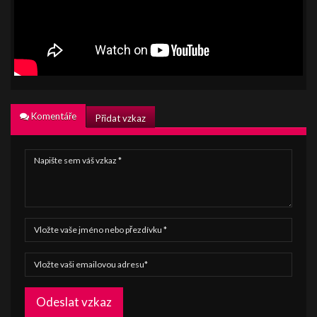
Komentáře
Přidat vzkaz
Odeslat vzkaz