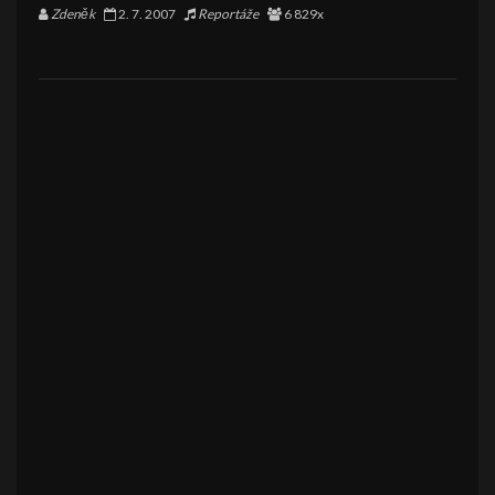
Zdeněk
2. 7. 2007
Reportáže
6 829x