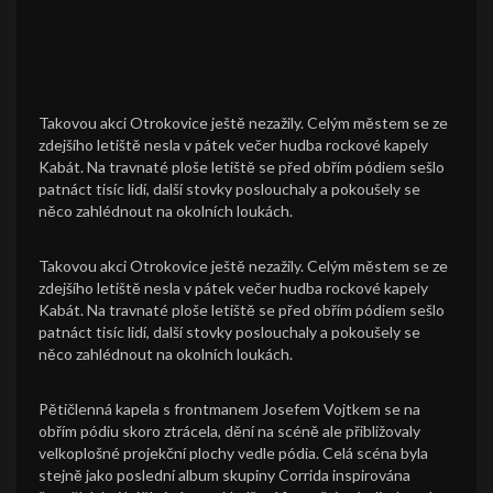
Takovou akci Otrokovice ještě nezažily. Celým městem se ze
zdejšího letiště nesla v pátek večer hudba rockové kapely
Kabát. Na travnaté ploše letiště se před obřím pódiem sešlo
patnáct tisíc lidí, další stovky poslouchaly a pokoušely se
něco zahlédnout na okolních loukách.
Takovou akci Otrokovice ještě nezažily. Celým městem se ze
zdejšího letiště nesla v pátek večer hudba rockové kapely
Kabát. Na travnaté ploše letiště se před obřím pódiem sešlo
patnáct tisíc lidí, další stovky poslouchaly a pokoušely se
něco zahlédnout na okolních loukách.
Pětičlenná kapela s frontmanem Josefem Vojtkem se na
obřím pódiu skoro ztrácela, dění na scéně ale přibližovaly
velkoplošné projekční plochy vedle pódia. Celá scéna byla
stejně jako poslední album skupiny Corrida inspirována