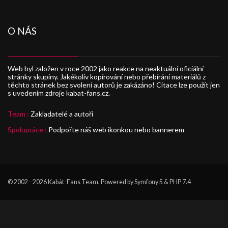
O NÁS
Web byl založen v roce 2002 jako reakce na neaktuální oficiální
stránky skupiny. Jakékoliv kopírování nebo přebírání materiálů z
těchto stránek bez svolení autorů je zakázáno! Citace lze použít jen
s uvedením zdroje kabat-fans.cz.
Team :
Zakladatelé a autoři
Spolupráce :
Podpořte náš web ikonkou nebo bannerem
© 2002 - 2026
Kabát-Fans Team
. Powered by Symfony 5 & PHP 7.4