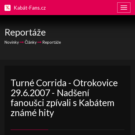
Kabát-Fans.cz
Zobraz
naviga
Reportáže
Novinky
Články
Reportáže
Turné Corrida - Otrokovice
29.6.2007 - Nadšení
fanoušci zpívali s Kabátem
známé hity