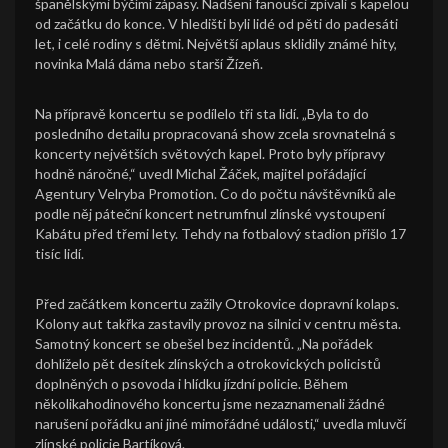
španělskými býčími zápasy. Nadšení fanoušci zpívali s kapelou
od začátku do konce. V hledišti byli lidé od pěti do padesáti
let, i celé rodiny s dětmi. Největší aplaus sklidily známé hity,
novinka Malá dáma nebo starší Žízeň.
Na přípravě koncertu se podílelo tři sta lidí. „Byla to do
posledního detailu propracovaná show zcela srovnatelná s
koncerty největších světových kapel. Proto byly přípravy
hodně náročné,“ uvedl Michal Žáček, majitel pořádající
Agentury Velryba Promotion. Co do počtu návštěvníků ale
podle něj páteční koncert netrumfnul zlínské vystoupení
Kabátu před třemi lety. Tehdy na fotbalový stadion přišlo 17
tisíc lidí.
Před začátkem koncertu zažily Otrokovice dopravní kolaps.
Kolony aut takřka zastavily provoz na silnici v centru města.
Samotný koncert se obešel bez incidentů. „Na pořádek
dohlíželo pět desítek zlínských a otrokovických policistů
doplněných o psovoda i hlídku jízdní policie. Během
několikahodinového koncertu jsme nezaznamenali žádné
narušení pořádku ani jiné mimořádné události,“ uvedla mluvčí
zlínské policie Bartíková.