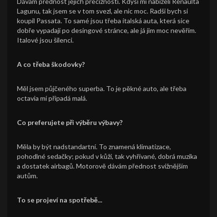
Dávám přednost jejich preciznosti. Kdysi mi nabízeli Renaulta
Lagunu, tak jsem se v tom svezl, ale nic moc. Radši bych si
koupil Passata. To samé jsou třeba italská auta, která sice
dobře vypadají po desingové stránce, ale já jim moc nevěřím.
Italové jsou šílenci.
A co třeba škodovky?
Měl jsem půjčeného superba. To je pěkné auto, ale třeba
octavia mi připadá malá.
Co preferujete při výběru výbavy?
Měla by být nadstandartní. To znamená klimatizace,
pohodlné sedačky; pokud v kůži, tak vyhřívané, dobrá muzika
a dostatek airbagů. Motorově dávám přednost svižnějším
autům.
To se projeví na spotřebě...