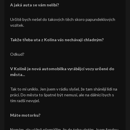
A jaká auta se vám nelíbí?
Určitě bych nešel do takových těch skoro papundeklových
vozítek.
Takže třeba uta z Kolína vás nechávají chladným?
Odkud?
V Kolíně je nová automobilka vyrábějcí vozy určené do
města...
Tak to mi uniklo. Jen jsem v rádiu slyšel, že tam shánějí lidi na
práci. Do města to špatné být nemusí, ale na dálnici bych s
tím radši nevyjel.
Máte motorku?
Nemám, ale vážně přemýšlím, že do toho vletím. Jsem fandou