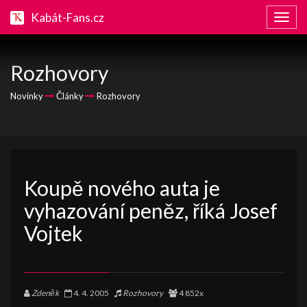
Kabát-Fans.cz
Zobraz
naviga
Rozhovory
Novinky
Články
Rozhovory
Koupě nového auta je
vyhazování peněz, říká Josef
Vojtek
Zdeněk
4. 4. 2005
Rozhovory
4 852x