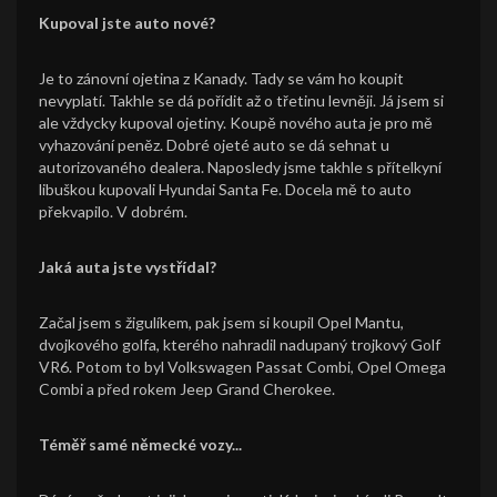
Kupoval jste auto nové?
Je to zánovní ojetina z Kanady. Tady se vám ho koupit
nevyplatí. Takhle se dá pořídit až o třetinu levněji. Já jsem si
ale vždycky kupoval ojetiny. Koupě nového auta je pro mě
vyhazování peněz. Dobré ojeté auto se dá sehnat u
autorizovaného dealera. Naposledy jsme takhle s přítelkyní
libuškou kupovali Hyundai Santa Fe. Docela mě to auto
překvapilo. V dobrém.
Jaká auta jste vystřídal?
Začal jsem s žigulíkem, pak jsem si koupil Opel Mantu,
dvojkového golfa, kterého nahradil nadupaný trojkový Golf
VR6. Potom to byl Volkswagen Passat Combi, Opel Omega
Combi a před rokem Jeep Grand Cherokee.
Téměř samé německé vozy...