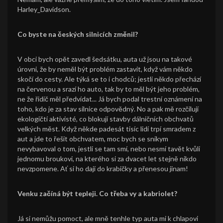
Harley_Davidson.
Co byste na českých silnicích změnil?
V obci bych opět zavedl šedsátku, auta už jsou na takové
úrovni, že by neměl být problém zastavit, když vám někdo
skočí do cesty. Ale týká se to i chodců; jestli někdo přechází
na červenou a srazí ho auto, tak by to měl být jeho problém,
ne že řidič měl předvídat... Já bych podal trestní oznámení na
toho, kdo je za stav silnice odpovědný. No a pak mě rozčilují
ekologičtí aktivisté, co blokují stavby dálničních obchvatů
velkých měst. Když někde padesát tisíc lidí trpí smradem z
aut a jde to řešit obchvatem, moc bych se snikym
nevybavoval o tom, jestli se tam smí, nebo nesmí tavět kvůli
jednomu broukovi, na kterého si za dvacet let stejně nikdo
nevzpomene. Ať si ho dají do krabičky a přenesou jinam!
Venku začíná být tepleji. Co třeba vy a kabriolet?
Já si nemůžu pomoct, ale mně tenhle typ auta mi k chlapovi