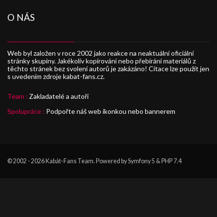
O NÁS
Web byl založen v roce 2002 jako reakce na neaktuální oficiální
stránky skupiny. Jakékoliv kopírování nebo přebírání materiálů z
těchto stránek bez svolení autorů je zakázáno! Citace lze použít jen
s uvedením zdroje kabat-fans.cz.
Team :
Zakladatelé a autoři
Spolupráce :
Podpořte náš web ikonkou nebo bannerem
© 2002 - 2026
Kabát-Fans Team
. Powered by Symfony 5 & PHP 7.4