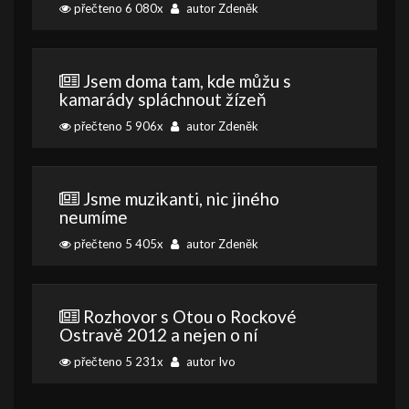
přečteno 6 080x
autor Zdeněk
Jsem doma tam, kde můžu s
kamarády spláchnout žízeň
přečteno 5 906x
autor Zdeněk
Jsme muzikanti, nic jiného
neumíme
přečteno 5 405x
autor Zdeněk
Rozhovor s Otou o Rockové
Ostravě 2012 a nejen o ní
přečteno 5 231x
autor Ivo