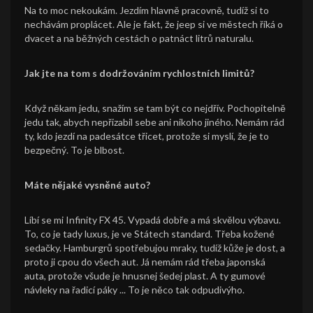
Na to moc nekoukám. Jezdím hlavně pracovně, tudíž si to
nechávám proplácet. Ale je fakt, že jeep si ve městech říká o
dvacet a na běžných cestách o patnáct litrů naturalu.
Jak jte na tom s dodržováním rychlostních limitů?
Když někam jedu, snažím se tam být co nejdřív. Pochopitelně
jedu tak, abych nepřizabil sebe ani nikoho jiného. Nemám rád
ty, kdo jezdí na padesátce třicet, protože si myslí, že je to
bezpečný. To je blbost.
Máte nějaké vysněné auto?
Líbí se mi Infinity FX 45. Vypadá dobře a má skvělou výbavu.
To, co je tady luxus, je ve Státech standard. Třeba kožené
sedačky. Hamburgrů spotřebujou mraky, tudíž kůže je dost, a
proto ji cpou do všech aut. Já nemám rád třeba japonská
auta, protože všude je hnusnej šedej plast. A ty gumové
návleky na řadicí páky ... To je něco tak odpudivýho.