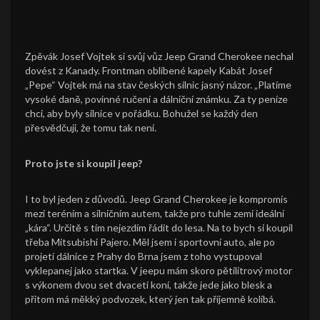
Zpěvák Josef Vojtek si svůj vůz Jeep Grand Cherokee nechal
dovést z Kanady. Frontman oblíbené kapely Kabát Josef
„Pepe“ Vojtek má na stav českých silnic jasný názor. „Platíme
vysoké daně, povinné ručení a dálniční známku. Za ty peníze
chci, aby byly silnice v pořádku. Bohužel se každý den
přesvědčuji, že tomu tak není.
Proto jste si koupil jeep?
I to byl jeden z důvodů. Jeep Grand Cherokee je kompromis
mezi teréním a silničním autem, takže pro tuhle zemi ideální
„kára“. Určitě s tím nejezdím řádit do lesa. Na to bych si koupil
třeba Mitsubishi Pajero. Měl jsem i sportovní auto, ale po
projetí dálnice z Prahy do Brna jsem z toho vystupoval
vyklepanej jako startka. V jeepu mám skoro pětilitrový motor
s výkonem dvou set dvaceti koní, takže jede jako blesk a
přitom má měkký podvozek, který jen tak příjemně kolíbá.