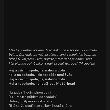
"No to je úplná kravina. Je to dokonce stará písnička (měla
být na Corridě, ale nebyla otextovaná; respektive byla, ale
blbě). Říkal jsem: Hele, pojďte ji tam dát a já napíšu text,
kterej bude úplně jako volnej, prostě legrace." (M. Špalek)
Hej a všichni spolu, hej nahoru dolu
hej a na pohodu, kdo neskáče není Švéd
Hej a všichni spolu, hej nahoru dolu
Hej a napohodu, nejlepší jsou Motörhead
Na záda si hodím plnou polní
Ruku v ruce půjdem do stodolní
Dobro, došly moje drahý játra
Říká se, že popíjí tam celkem hustá chátra