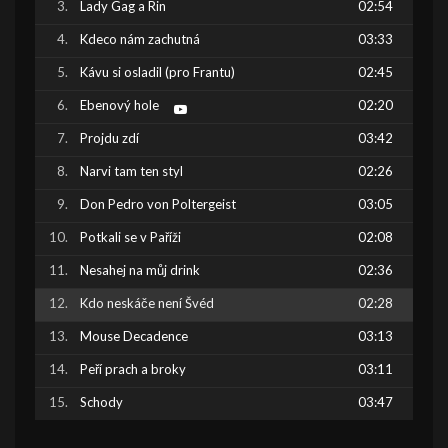
Lady Gag a Rin
02:54
Kdeco nám zachutná
03:33
Kávu si osladil (pro Frantu)
02:45
Ebenový hole
02:20
Projdu zdí
03:42
Narvi tam ten styl
02:26
Don Pedro von Poltergeist
03:05
Potkali se v Paříži
02:08
Nesahej na můj drink
02:36
Kdo neskáče není Švéd
02:28
Mouse Decadence
03:13
Peří prach a broky
03:11
Schody
03:47