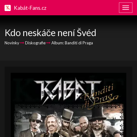
Kabát-Fans.cz
Zobraz
naviga
Kdo neskáče není Švéd
Novinky
Diskografie
Album: Banditi di Praga