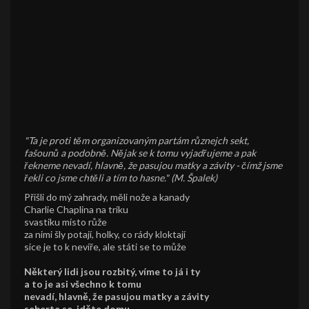
"Ta je proti těm organizovaným partám různejch sekt,
fašounů a podobně. Nějak se k tomu vyjadřujeme a pak
řekneme nevadí, hlavně, že pasujou matky a závity - čímž jsme
řekli co jsme chtěli a tím to hasne." (M. Špalek)
Přišli do mý zahrady, měli nože a kanady
Charlie Chaplina na triku
svastiku místo růže
za nimi šly potají, holky, co rády kloktají
sice je to k nevíře, ale státi se to může
Některý lidi jsou rozbitý, víme to já i ty
a to je asi všechno k tomu
nevadí, hlavně, že pasujou matky a závity
seberte se, jděte domu