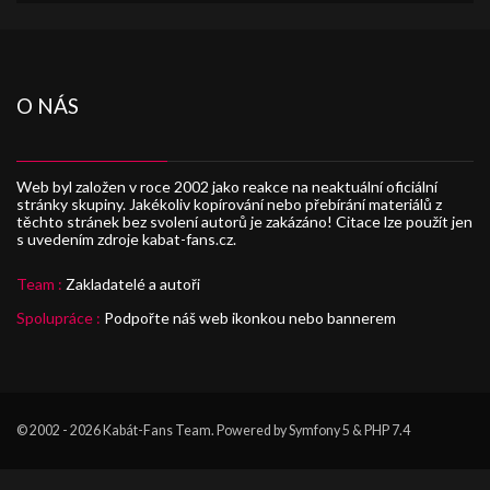
O NÁS
Web byl založen v roce 2002 jako reakce na neaktuální oficiální
stránky skupiny. Jakékoliv kopírování nebo přebírání materiálů z
těchto stránek bez svolení autorů je zakázáno! Citace lze použít jen
s uvedením zdroje kabat-fans.cz.
Team :
Zakladatelé a autoři
Spolupráce :
Podpořte náš web ikonkou nebo bannerem
© 2002 - 2026
Kabát-Fans Team
. Powered by Symfony 5 & PHP 7.4