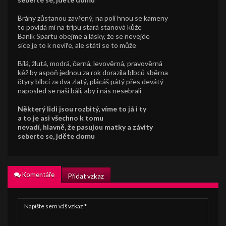
Brány zůstanou zavřený, na poli hnou se kameny
to povídá mi na tripu stará stanová kůže
Baník Spartu obejme a lásky, že se nevejde
sice je to k nevíře, ale státi se to může
Bílá, žlutá, modrá, černá, levověrná, pravověrná
kéž by aspoň jednou za rok dorazila blbců sběrna
čtyry blbci za dva zlatý, plácáš pátý přes devátý
naposled se naši báli, aby i nás nesebrali
Některý lidi jsou rozbitý, víme to já i ty
a to je asi všechno k tomu
nevadí, hlavně, že pasujou matky a závity
seberte se, jděte domu
Komentáře
Přidat vzkaz