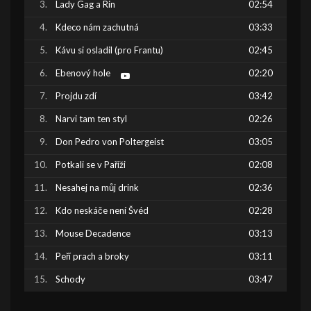
Lady Gag a Rin
02:54
Kdeco nám zachutná
03:33
Kávu si osladil (pro Frantu)
02:45
Ebenový hole
02:20
Projdu zdí
03:42
Narvi tam ten styl
02:26
Don Pedro von Poltergeist
03:05
Potkali se v Paříži
02:08
Nesahej na můj drink
02:36
Kdo neskáče není Švéd
02:28
Mouse Decadence
03:13
Peří prach a broky
03:11
Schody
03:47