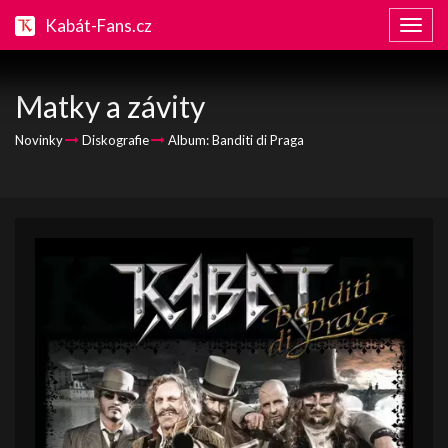
Kabát-Fans.cz
Zobraz
naviga
Matky a závity
Novinky
Diskografie
Album: Banditi di Praga