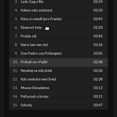
Lady Gag a Rin
02:54
Kdeco nám zachutná
03:33
Kávu si osladil (pro Frantu)
02:45
Ebenový hole
02:20
Projdu zdí
03:42
Narvi tam ten styl
02:26
Don Pedro von Poltergeist
03:05
Potkali se v Paříži
02:08
Nesahej na můj drink
02:36
Kdo neskáče není Švéd
02:28
Mouse Decadence
03:13
Peří prach a broky
03:11
Schody
03:47