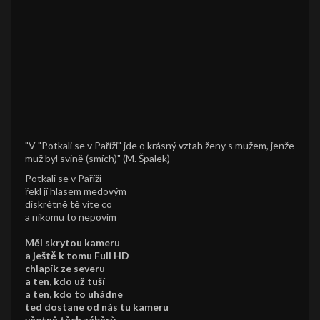
"V "Potkali se v Paříži" jde o krásný vztah ženy s mužem, jenže
muž byl svině (smích)" (M. Špalek)
Potkali se v Paříži
řekl jí hlasem medovým
diskrétně tě víte co
a nikomu to nepovím
Měl skrytou kameru
a ještě k tomu Full HD
chlapík ze severu
a ten, kdo už tuší
a ten, kdo to uhádne
ted dostane od nás tu kameru
včetně těch záběrů