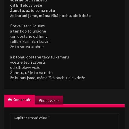
od Eiffelovy věže
Žanetu, už je to na netu
že burani jsme, máma říká hochu, ale kdeže
Potkali se v Kouřimi
a ten kdo to uhádne
ten dostane od firmy
tolik reklamních kravin
že to sotva utáhne
a k tomu dostane taky tu kameru
včetně těch záběrů
od Eiffelovy věže
Žanetu, už je to na netu
že burani jsme, máma říká hochu, ale kdeže
Komentáře
Přidat vzkaz