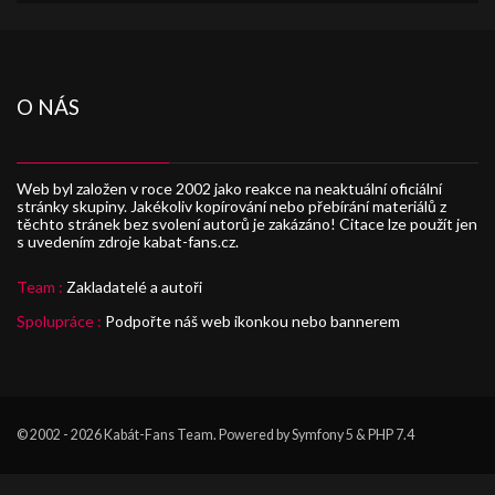
O NÁS
Web byl založen v roce 2002 jako reakce na neaktuální oficiální
stránky skupiny. Jakékoliv kopírování nebo přebírání materiálů z
těchto stránek bez svolení autorů je zakázáno! Citace lze použít jen
s uvedením zdroje kabat-fans.cz.
Team :
Zakladatelé a autoři
Spolupráce :
Podpořte náš web ikonkou nebo bannerem
© 2002 - 2026
Kabát-Fans Team
. Powered by Symfony 5 & PHP 7.4