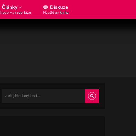
Články
Diskuze
hovory a reportáže
Návštěvní kniha