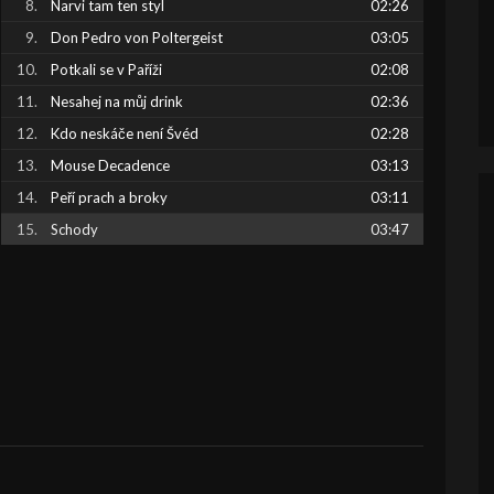
Narvi tam ten styl
02:26
Don Pedro von Poltergeist
03:05
Potkali se v Paříži
02:08
Nesahej na můj drink
02:36
Kdo neskáče není Švéd
02:28
Mouse Decadence
03:13
Peří prach a broky
03:11
Schody
03:47