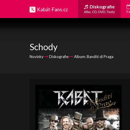
Diskografie
Kabát-Fans.cz
Alba, CD, DVD, Texty
Fe
Schody
Novinky
Diskografie
Album: Banditi di Praga