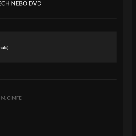
BECH NEBO DVD
1
balu)
 M. CIMFE