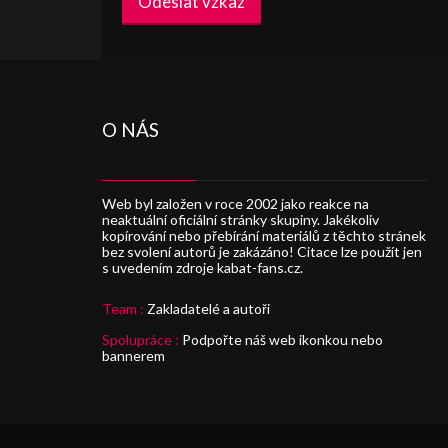
Odeslat vzkaz
O NÁS
Web byl založen v roce 2002 jako reakce na
neaktuální oficiální stránky skupiny. Jakékoliv
kopírování nebo přebírání materiálů z těchto stránek
bez svolení autorů je zakázáno! Citace lze použít jen
s uvedením zdroje kabat-fans.cz.
Team :
Zakladatelé a autoři
Spolupráce :
Podpořte náš web ikonkou nebo
bannerem