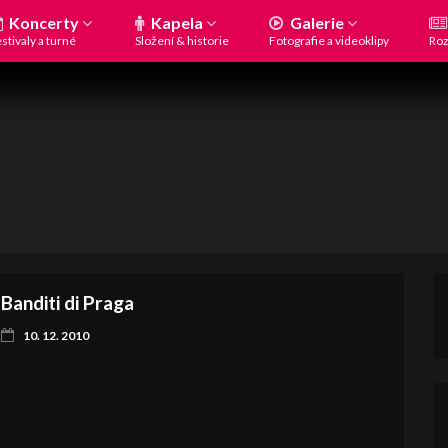
Koncerty
Kapela
Galerie
stivaly a turné
Složení & historie
Fotografie a videoklipy
Roz
Banditi di Praga
10. 12. 2010