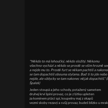
"Někdo to má lehoučký, někdo složitý. Někomu
všechno vychází a někdo se prostě se všim hrozně se
a nejde mu to. Prostě furt se někam pachtíš a nakone
se tam dopachtíš obouma stylama. Buď ti to jde nebo
nejde, ale vždycky se tam nakonec nějak dopachtíš." (
Špalek)
Jeden stoupá a jeho schody, potažený sametem
druhej krví špiní provaz, co je z lýtka upleten
za komínem ptáci spí, koupelny maj z okapů
vezmi skoby rezavý a svůj provaz, budeš blízko u mra