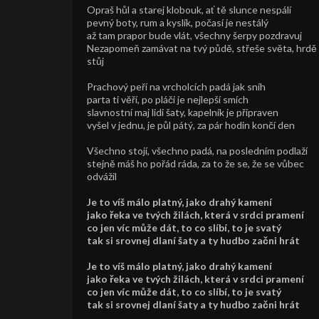
Opraš hůl a starej klobouk, ať tě slunce nespálí
pevný boty, rum a kyslík, počasí je nestálý
až tam prapor bude vlát, všechny šerpy pozdravuj
Nezapomeň zamávat na tvý půdě, střeše světa, hrdě
stůj
Prachový peří na vrcholcích padá jak sníh
parta ti věří, po pláči je nejlepší smích
slavnostní maj lidi šaty, kapelník je připraven
vyšel v jednu, je půl pátý, za pár hodin končí den
Všechno stojí, všechno padá, na posledním podlaží
stejně máš ho pořád ráda, za to že se, že se vůbec
odvážil
Je to víš málo platný, jako drahý kamení
jako řeka ve tvých žilách, která v srdci pramení
co jen víc může dát, to co slíbí, to je svatý
tak si srovnej dlaní šaty a ty hudbo začni hrát
Je to víš málo platný, jako drahý kamení
jako řeka ve tvých žilách, která v srdci pramení
co jen víc může dát, to co slíbí, to je svatý
tak si srovnej dlaní šaty a ty hudbo začni hrát