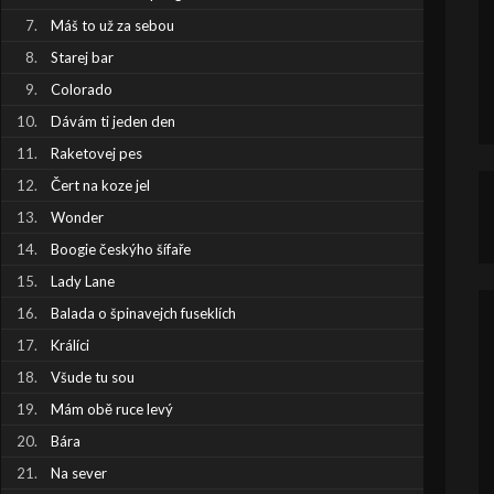
Máš to už za sebou
Starej bar
Colorado
Dávám ti jeden den
Raketovej pes
Čert na koze jel
Wonder
Boogie českýho šífaře
Lady Lane
Balada o špinavejch fuseklích
Králíci
Všude tu sou
Mám obě ruce levý
Bára
Na sever