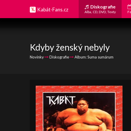
Diskografie
Kabát-Fans.cz
Alba, CD, DVD, Texty
Fe
Kdyby ženský nebyly
Novinky
Diskografie
Album: Suma sumárum