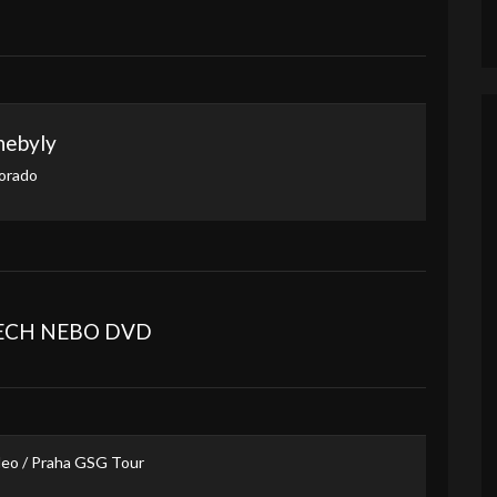
nebyly
orado
BECH NEBO DVD
eo / Praha GSG Tour