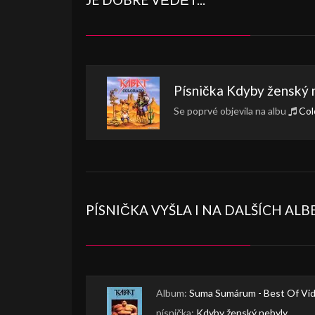
Písnička
Kdyby ženský 
Se poprvé objevila na albu
Col
PÍSNIČKA VYŠLA I NA DALŠÍCH AL
Album:
Suma Sumárum - Best Of Vid
písnička:
Kdyby ženský nebyly