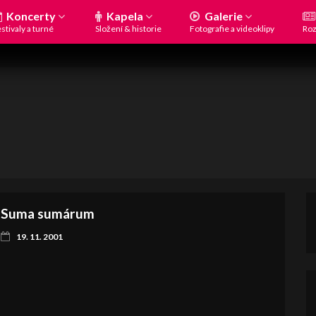
Koncerty
Kapela
Galerie
stivaly a turné
Složení & historie
Fotografie a videoklipy
Roz
Suma sumárum
19. 11. 2001