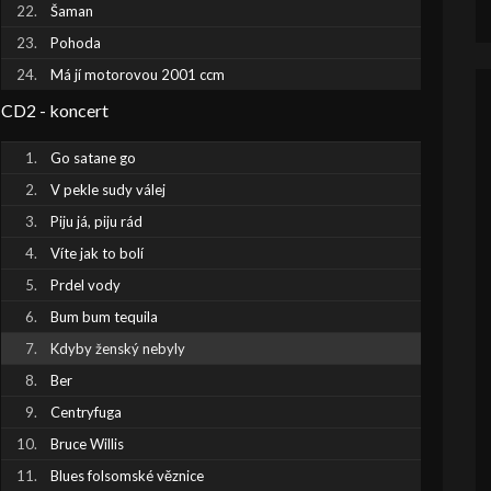
Šaman
Pohoda
Má jí motorovou 2001 ccm
CD2 - koncert
Go satane go
V pekle sudy válej
Piju já, piju rád
Víte jak to bolí
Prdel vody
Bum bum tequila
Kdyby ženský nebyly
Ber
Centryfuga
Bruce Willis
Blues folsomské věznice