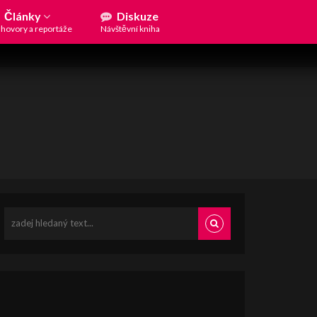
Články
Diskuze
hovory a reportáže
Návštěvní kniha