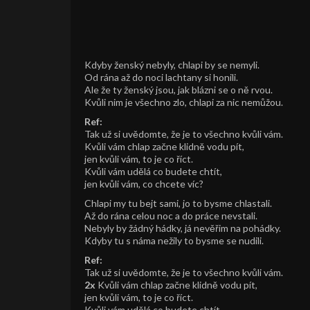
Kdyby ženský nebyly, chlapi by se nemyli.
Od rána až do noci lachtany si honili.
Ale že ty ženský jsou, jak blázni se o ně rvou.
Kvůli nim je všechno zlo, chlapi za nic nemůžou.
Ref:
Tak už si uvědomte, že je to všechno kvůli vám.
Kvůli vám chlap začne klidně vodu pít,
jen kvůli vám, to je co říct.
Kvůli vám udělá co budete chtít,
jen kvůli vám, co chcete víc?
Chlapi my tu bejt sami, jo to bysme chlastali.
Až do rána celou noc a do práce nevstali.
Nebyly by žádný hádky, já nevěřim na pohádky.
Kdyby tu s náma nežily to bysme se nudili.
Ref:
Tak už si uvědomte, že je to všechno kvůli vám.
2x
Kvůli vám chlap začne klidně vodu pít,
jen kvůli vám, to je co říct.
Kvůli vám udělá co budete chtít,