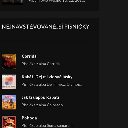
Album bylo vydáno 10. 12. 2010.
NEJNAVŠTĚVOVANĚJŠÍ PÍSNIČKY
Corrida
Písnička z alba Corrida.
Kabát: Dej mi víc své lásky
Písnička z alba Dej mi víc... Olympic.
Jak ti šlapou Kabáti
Písnička z alba Colorado.
Pohoda
Písnička z alba Suma sumárum.