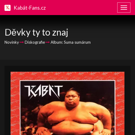
Kabát-Fans.cz
Zobraz
naviga
Děvky ty to znaj
Novinky
Diskografie
Album: Suma sumárum