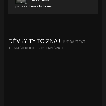
písnička:
Děvky ty to znaj
DĚVKY TY TO ZNAJ
HUDBA/TEXT:
TOMÁŠ KRULICH / MILAN ŠPALEK