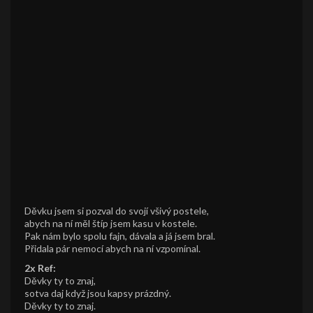
Děvku jsem si pozval do svojí všivý postele,
abych na ní měl štíp jsem kasu v kostele.
Pak nám bylo spolu fajn, dávala a já jsem bral.
Přidala pár nemocí abych na ní vzpomínal.
2x Ref:
Děvky ty to znaj,
sotva daj když jsou kapsy prázdný.
Děvky ty to znaj.