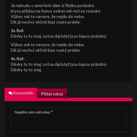
Já nebudu v zemi hnít dám si flašku poslední,
krysy přijdou na funus sežrat mě než se rozední.
Vůbec mě to nesere, že nejdu do nebe.
Dík já nechci věčně lízat svatý prdele.
2x Ref:
Děvky ty to znaj, sotva daj když jsou kapsy prázdný.
Vůbec mě to nesere, že nejdu do nebe.
Dík já nechci věčně lízat svatý prdele.
4x Ref:
Děvky ty to znaj, sotva daj když jsou kapsy prázdný.
Děvky ty to znaj.
Komentáře
Přidat vzkaz