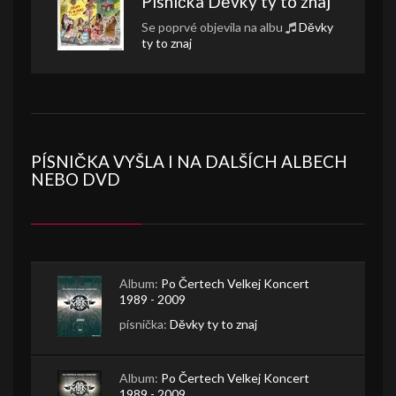
Písnička
Děvky ty to znaj
Se poprvé objevila na albu
Děvky
ty to znaj
PÍSNIČKA VYŠLA I NA DALŠÍCH ALBECH
NEBO DVD
Album:
Po Čertech Velkej Koncert
1989 - 2009
písnička:
Děvky ty to znaj
Album:
Po Čertech Velkej Koncert
1989 - 2009