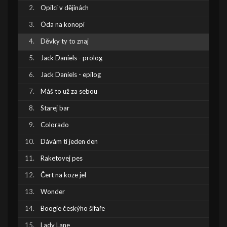
Opilci v dějinách
Óda na konopí
Děvky ty to znaj
Jack Daniels - prolog
Jack Daniels - epilog
Máš to už za sebou
Starej bar
Colorado
Dávám ti jeden den
Raketovej pes
Čert na koze jel
Wonder
Boogie českýho šífaře
Lady Lane