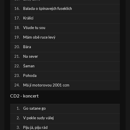
Balada o špinavejch fuseklích
Králíci
Všude tu sou
Mám obě ruce levý
Bára
Na sever
Šaman
Pohoda
Má jí motorovou 2001 ccm
CD2 - koncert
Go satane go
V pekle sudy válej
Piju já, piju rád