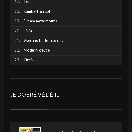
Teta
Kanibal Hanibal
Slibem nezarmoutíš
Láďa
Všechno bude jako dřív
Moderní děvče
Žízeň
JE DOBRÉ VĚDĚT...