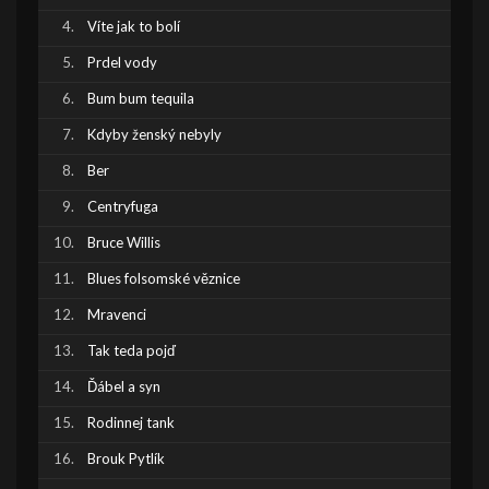
Víte jak to bolí
Prdel vody
Bum bum tequila
Kdyby ženský nebyly
Ber
Centryfuga
Bruce Willis
Blues folsomské věznice
Mravenci
Tak teda pojď
Ďábel a syn
Rodinnej tank
Brouk Pytlík