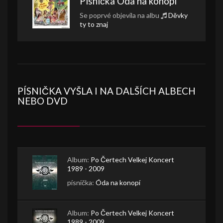
Písnička
Óda na konopí
Se poprvé objevila na albu
Děvky
ty to znaj
PÍSNIČKA VYŠLA I NA DALŠÍCH ALBECH
NEBO DVD
Album:
Po Čertech Velkej Koncert
1989 - 2009
písnička:
Óda na konopí
Album:
Po Čertech Velkej Koncert
1989 - 2009