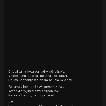
Chodil sám s kytarou hadry měl děravý,
s kloboukem do čela smeknul a pozdravil.
Neuměl číst ani psát jenom se usmíval a hrál.
Za ruma v hospodě svý songy zazpíval,
svět byl dřív jinačí slzel a vzpomínal.
Na poli v konopí, v konopí usínal.
Ref:
Hraj ať tráva roste dál, hraj jak jsi tenkrát hrál.