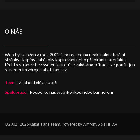
O NÁS
Web byl založen v roce 2002 jako reakce na neaktuální oficiální
stránky skupiny. Jakékoliv kopírování nebo přebírání materiálů z
těchto stránek bez svolení autorů je zakázáno! Citace lze použít jen
s uvedením zdroje kabat-fans.cz.
Team :
Zakladatelé a autoři
Spolupráce :
Podpořte náš web ikonkou nebo bannerem
© 2002 - 2026
Kabát-Fans Team
. Powered by Symfony 5 & PHP 7.4