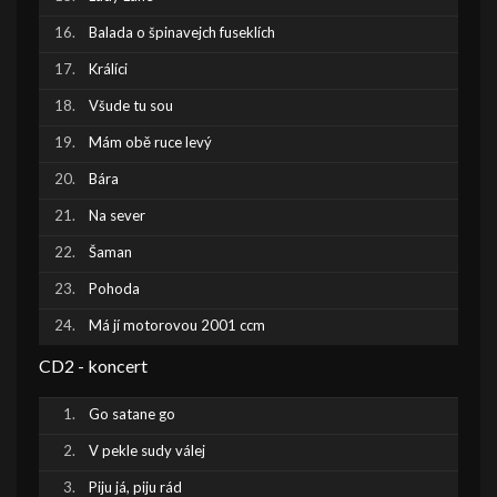
Balada o špinavejch fuseklích
Králíci
Všude tu sou
Mám obě ruce levý
Bára
Na sever
Šaman
Pohoda
Má jí motorovou 2001 ccm
CD2 - koncert
Go satane go
V pekle sudy válej
Piju já, piju rád