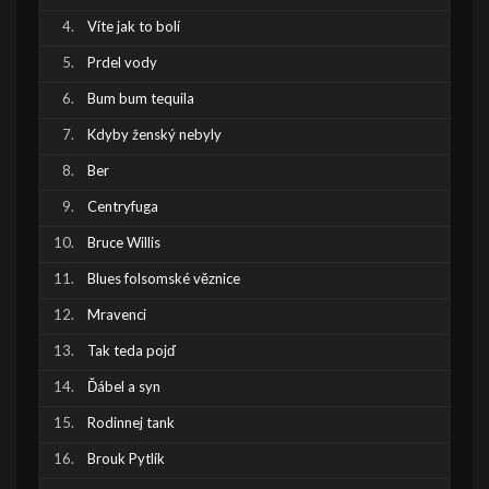
Víte jak to bolí
Prdel vody
Bum bum tequila
Kdyby ženský nebyly
Ber
Centryfuga
Bruce Willis
Blues folsomské věznice
Mravenci
Tak teda pojď
Ďábel a syn
Rodinnej tank
Brouk Pytlík