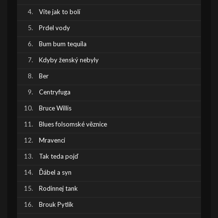
Víte jak to bolí
Prdel vody
Bum bum tequila
Kdyby ženský nebyly
Ber
Centryfuga
Bruce Willis
Blues folsomské věznice
Mravenci
Tak teda pojď
Ďábel a syn
Rodinnej tank
Brouk Pytlík