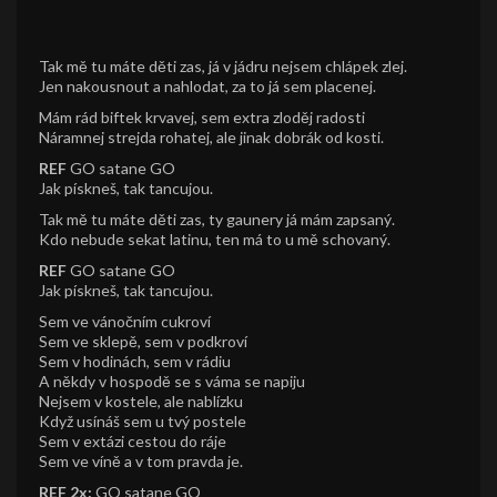
Tak mě tu máte děti zas, já v jádru nejsem chlápek zlej.
Jen nakousnout a nahlodat, za to já sem placenej.
Mám rád biftek krvavej, sem extra zloděj radosti
Náramnej strejda rohatej, ale jinak dobrák od kosti.
REF
GO satane GO
Jak pískneš, tak tancujou.
Tak mě tu máte děti zas, ty gaunery já mám zapsaný.
Kdo nebude sekat latinu, ten má to u mě schovaný.
REF
GO satane GO
Jak pískneš, tak tancujou.
Sem ve vánočním cukroví
Sem ve sklepě, sem v podkroví
Sem v hodinách, sem v rádiu
A někdy v hospodě se s váma se napiju
Nejsem v kostele, ale nablízku
Když usínáš sem u tvý postele
Sem v extázi cestou do ráje
Sem ve víně a v tom pravda je.
REF 2x:
GO satane GO