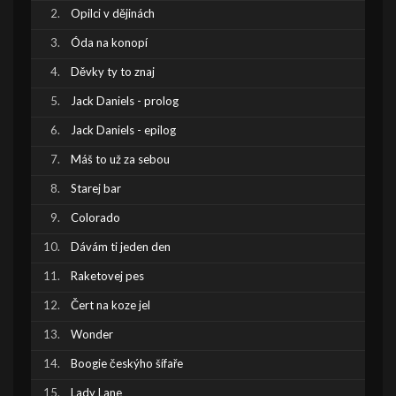
Opilci v dějinách
Óda na konopí
Děvky ty to znaj
Jack Daniels - prolog
Jack Daniels - epilog
Máš to už za sebou
Starej bar
Colorado
Dávám ti jeden den
Raketovej pes
Čert na koze jel
Wonder
Boogie českýho šífaře
Lady Lane