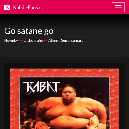
Kabát-Fans.cz
Zobraz
naviga
Go satane go
Novinky
Diskografie
Album: Suma sumárum