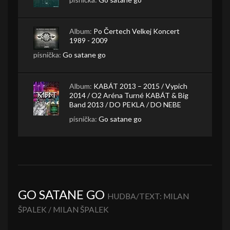
Album:
Po Čertech Velkej Koncert
1989 - 2009
písnička:
Go satane go
Album:
KABÁT 2013 – 2015 / Vypich
2014 / O2 Aréna Turné KABÁT & Big
Band 2013 / DO PEKLA / DO NEBE
písnička:
Go satane go
GO SATANE GO
HUDBA/TEXT: MILAN
ŠPALEK / MILAN ŠPALEK