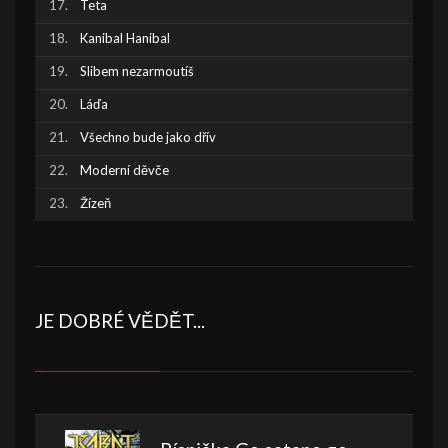
Teta
Kanibal Hanibal
Slibem nezarmoutíš
Láďa
Všechno bude jako dřív
Moderní děvče
Žízeň
JE DOBRÉ VĚDĚT...