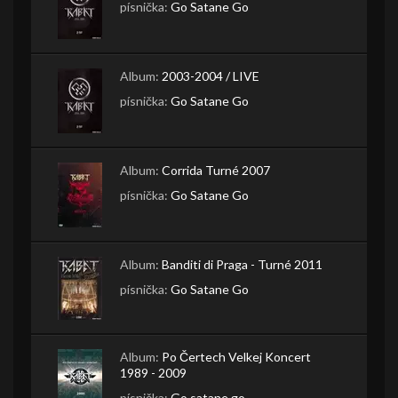
písnička:
Go Satane Go
Album:
2003-2004 / LIVE
písnička:
Go Satane Go
Album:
Corrida Turné 2007
písnička:
Go Satane Go
Album:
Banditi di Praga - Turné 2011
písnička:
Go Satane Go
Album:
Po Čertech Velkej Koncert
1989 - 2009
písnička:
Go satane go