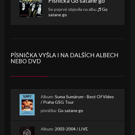
Písnička
Go satane go
Se poprvé objevila na albu
Go
satane go
PÍSNIČKA VYŠLA I NA DALŠÍCH ALBECH
NEBO DVD
Album:
Suma Sumárum - Best Of Video
/ Praha GSG Tour
písnička:
Go satane go
Album:
2003-2004 / LIVE