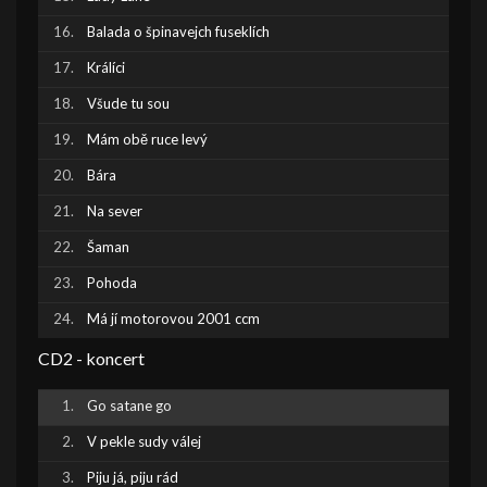
Balada o špinavejch fuseklích
Králíci
Všude tu sou
Mám obě ruce levý
Bára
Na sever
Šaman
Pohoda
Má jí motorovou 2001 ccm
CD2 - koncert
Go satane go
V pekle sudy válej
Piju já, piju rád