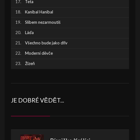
Teta
Kanibal Hanibal
Slibem nezarmoutíš
Láďa
Všechno bude jako dřív
Moderní děvče
Žízeň
JE DOBRÉ VĚDĚT...