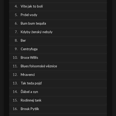
Víte jak to bolí
Prdel vody
Bum bum tequila
Kdyby ženský nebyly
Ber
Centryfuga
Bruce Willis
Blues folsomské věznice
Mravenci
Tak teda pojď
Ďábel a syn
Rodinnej tank
Brouk Pytlík