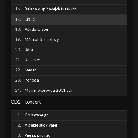
Balada o špinavejch fuseklích
Králíci
Všude tu sou
Mám obě ruce levý
Bára
Na sever
Šaman
Pohoda
Má jí motorovou 2001 ccm
CD2 - koncert
Go satane go
V pekle sudy válej
Piju já, piju rád