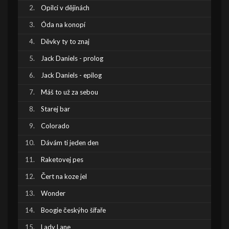
Opilci v dějinách
Óda na konopí
Děvky ty to znaj
Jack Daniels - prolog
Jack Daniels - epilog
Máš to už za sebou
Starej bar
Colorado
Dávám ti jeden den
Raketovej pes
Čert na koze jel
Wonder
Boogie českýho šífaře
Lady Lane