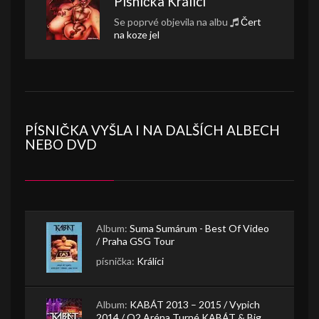
Písnička
Králíci
Se poprvé objevila na albu
Čert
na koze jel
PÍSNIČKA VYŠLA I NA DALŠÍCH ALBECH
NEBO DVD
Album:
Suma Sumárum - Best Of Video
/ Praha GSG Tour
písnička:
Králíci
Album:
KABÁT 2013 – 2015 / Vypich
2014 / O2 Aréna Turné KABÁT & Big