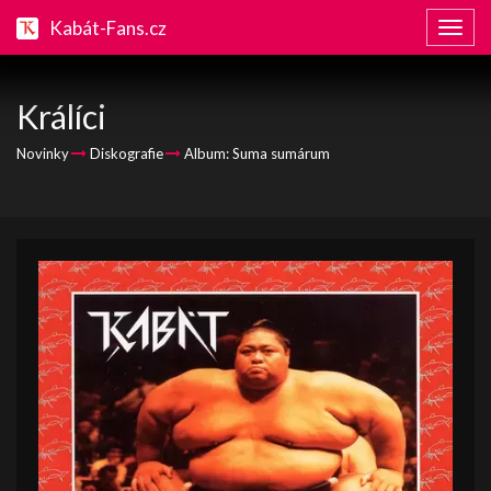
Kabát-Fans.cz
Zobraz
naviga
Králíci
Novinky
Diskografie
Album: Suma sumárum